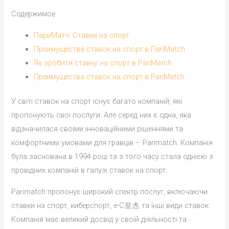
Содержимое
ПариМатч: Ставки на спорт
Преимущества ставок на спорт в ПariMatch
Як зробити ставку на спорт в PariMatch
Преимущества ставок на спорт в PariMatch
У світі ставок на спорт існує багато компаній, які
пропонують свої послуги. Але серед них є одна, яка
відзначилася своїми інноваційними рішеннями та
комфортними умовами для гравців – Parimatch. Компанія
була заснована в 1994 році та з того часу стала однією з
провідних компаній в галузі ставок на спорт.
Parimatch пропонує широкий спектр послуг, включаючи
ставки на спорт, киберспорт, е-С포츠 та інші види ставок.
Компанія має великий досвід у своїй діяльності та