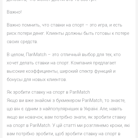
Важно!
Важно помнить, что ставки на спорт – это игра, и есть
риск потери денег. Клиенты должны быть готовы к потере
своих средств.
В целом, ПariMatch – это отличный выбор для тех, кто
хочет делать ставки на спорт. Компания предлагает
высокие коэффициенты, широкий спектр функций и
бонусы для новых клиентов.
Як зробити ставку на спорт в PariMatch
Якщо ви вже знайомі з букмекером PariMatch, то знаєте,
що він є одним з найпопулярніших в Україні. Але, навіть
якщо ви новачок, вам потрібно знати, як зробити ставку
на спорт в PariMatch. У цій статті ми розглянемо кроки, які
вам потрібно зробити, щоб зробити ставку на спорт в