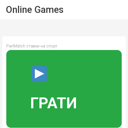
Spring
Hoof
Online Games
naar
de
inhoud
PariMatch ставки на спорт
ГРАТИ