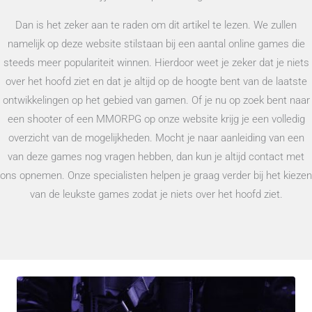
Dan is het zeker aan te raden om dit artikel te lezen. We zullen
namelijk op deze website stilstaan bij een aantal online games die
steeds meer populariteit winnen. Hierdoor weet je zeker dat je niets
over het hoofd ziet en dat je altijd op de hoogte bent van de laatste
ontwikkelingen op het gebied van gamen. Of je nu op zoek bent naar
een shooter of een MMORPG op onze website krijg je een volledig
overzicht van de mogelijkheden. Mocht je naar aanleiding van een
van deze games nog vragen hebben, dan kun je altijd contact met
ons opnemen. Onze specialisten helpen je graag verder bij het kiezen
van de leukste games zodat je niets over het hoofd ziet.