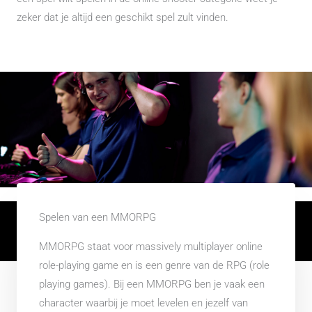
zeker dat je altijd een geschikt spel zult vinden.
Spelen van een MMORPG
Copyright © 2026
Online Games
MMORPG staat voor massively multiplayer online
role-playing game en is een genre van de RPG (role
playing games). Bij een MMORPG ben je vaak een
character waarbij je moet levelen en jezelf van