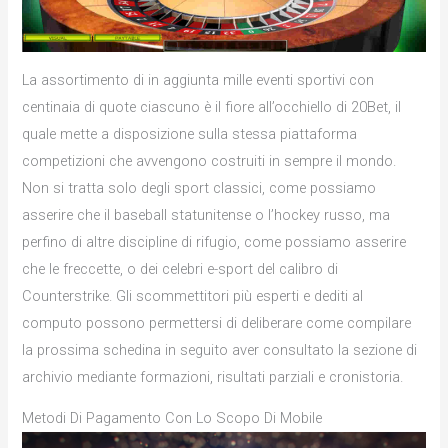
La assortimento di in aggiunta mille eventi sportivi con
centinaia di quote ciascuno è il fiore all’occhiello di 20Bet, il
quale mette a disposizione sulla stessa piattaforma
competizioni che avvengono costruiti in sempre il mondo.
Non si tratta solo degli sport classici, come possiamo
asserire che il baseball statunitense o l’hockey russo, ma
perfino di altre discipline di rifugio, come possiamo asserire
che le freccette, o dei celebri e-sport del calibro di
Counterstrike. Gli scommettitori più esperti e dediti al
computo possono permettersi di deliberare come compilare
la prossima schedina in seguito aver consultato la sezione di
archivio mediante formazioni, risultati parziali e cronistoria.
Metodi Di Pagamento Con Lo Scopo Di Mobile