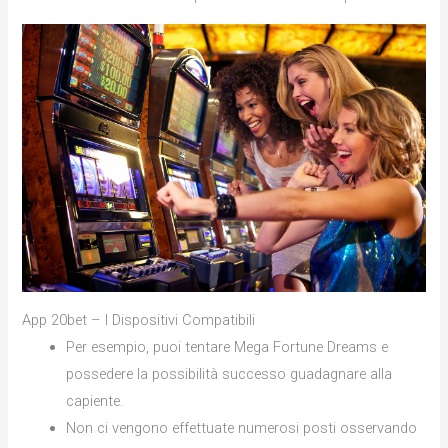
App 20bet – I Dispositivi Compatibili
Per esempio, puoi tentare Mega Fortune Dreams e
possedere la possibilità successo guadagnare alla
capiente.
Non ci vengono effettuate numerosi posti osservando