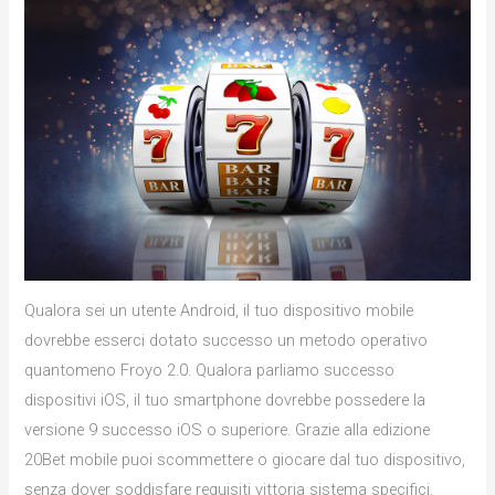
Qualora sei un utente Android, il tuo dispositivo mobile
dovrebbe esserci dotato successo un metodo operativo
quantomeno Froyo 2.0. Qualora parliamo successo
dispositivi iOS, il tuo smartphone dovrebbe possedere la
versione 9 successo iOS o superiore. Grazie alla edizione
20Bet mobile puoi scommettere o giocare dal tuo dispositivo,
senza dover soddisfare requisiti vittoria sistema specifici.