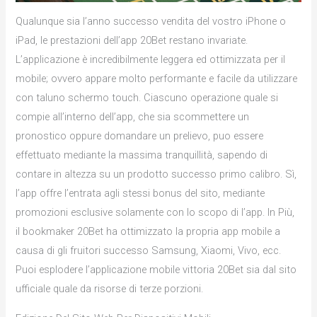
Qualunque sia l’anno successo vendita del vostro iPhone o
iPad, le prestazioni dell’app 20Bet restano invariate.
L’applicazione è incredibilmente leggera ed ottimizzata per il
mobile; ovvero appare molto performante e facile da utilizzare
con taluno schermo touch. Ciascuno operazione quale si
compie all’interno dell’app, che sia scommettere un
pronostico oppure domandare un prelievo, puo essere
effettuato mediante la massima tranquillità, sapendo di
contare in altezza su un prodotto successo primo calibro. Sì,
l’app offre l’entrata agli stessi bonus del sito, mediante
promozioni esclusive solamente con lo scopo di l’app. In Più,
il bookmaker 20Bet ha ottimizzato la propria app mobile a
causa di gli fruitori successo Samsung, Xiaomi, Vivo, ecc.
Puoi esplodere l’applicazione mobile vittoria 20Bet sia dal sito
ufficiale quale da risorse di terze porzioni.