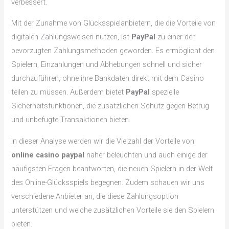
verbessert.
Mit der Zunahme von Glücksspielanbietern, die die Vorteile von
digitalen Zahlungsweisen nutzen, ist
PayPal
zu einer der
bevorzugten Zahlungsmethoden geworden. Es ermöglicht den
Spielern, Einzahlungen und Abhebungen schnell und sicher
durchzuführen, ohne ihre Bankdaten direkt mit dem Casino
teilen zu müssen. Außerdem bietet
PayPal
spezielle
Sicherheitsfunktionen, die zusätzlichen Schutz gegen Betrug
und unbefugte Transaktionen bieten.
In dieser Analyse werden wir die Vielzahl der Vorteile von
online casino paypal
näher beleuchten und auch einige der
häufigsten Fragen beantworten, die neuen Spielern in der Welt
des Online-Glücksspiels begegnen. Zudem schauen wir uns
verschiedene Anbieter an, die diese Zahlungsoption
unterstützen und welche zusätzlichen Vorteile sie den Spielern
bieten.