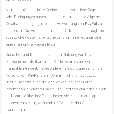
Allerdings können einige Casinos unterschiedliche Regelungen
oder Bedingungen haben, daher ist es ratsam, die Allgemeinen
Geschäftsbedingungen vor der Verwendung von
PayPal
zu
überprüfen. Die Aufmerksamkeit auf Gebühren und mögliche
zusätzliche Kosten ist entscheidend, um eine reibungslose
Spielerfahrung zu gewährleisten.
Sicherheit und Datenschutz bei der Nutzung von PayPal
Die Sicherheit steht an erster Stelle, wenn es um Online-
Transaktionen geht, insbesondere im Glücksspielsektor. Die
Nutzung von
PayPal
bietet Spielern nicht nur Schutz vor
Betrug, sondern auch die Möglichkeit, ihre finanziellen
Informationen privat zu halten. Die Plattform gibt den Spielern
die Kontrolle über ihre Daten, indem sie es ihnen ermöglicht,
anonym zu bleiben, während sie Geld über das Casino
transferieren.