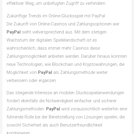
effektiver Weg, um unbefugten Zugriff zu verhindern.
Zukünftige Trends im Online-Glücksspiel mit PayPal
Die Zukunft von Online-Casinos und Zahlungsoptionen wie
PayPal
sieht vielversprechend aus. Mit dem stetigen
Wachstum der digitalen Spielelandschaft ist es
wahrscheinlich, dass immer mehr Casinos diese
Zahlungsmöglichkeit anbieten werden. Darüber hinaus könnten
neue Technologien, wie Blockchain und Kryptowährungen, die
Möglichkeit von
PayPal
als Zahlungsmethode weiter
verbessern oder ergänzen.
Das steigende Interesse an mobilen Glücksspielanwendungen
fördert ebenfalls die Notwendigkeit einfacher und sicherer
Zahlungsmethoden.
PayPal
wird voraussichtlich weiterhin eine
führende Rolle bei der Bereitstellung von Lösungen spielen, die
sowohl Sicherheit als auch Benutzerfreundlichkeit
kombinieren.