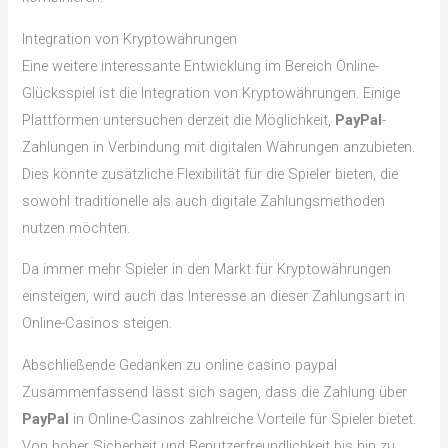
Integration von Kryptowährungen
Eine weitere interessante Entwicklung im Bereich Online-
Glücksspiel ist die Integration von Kryptowährungen. Einige
Plattformen untersuchen derzeit die Möglichkeit,
PayPal
-
Zahlungen in Verbindung mit digitalen Währungen anzubieten.
Dies könnte zusätzliche Flexibilität für die Spieler bieten, die
sowohl traditionelle als auch digitale Zahlungsmethoden
nutzen möchten.
Da immer mehr Spieler in den Markt für Kryptowährungen
einsteigen, wird auch das Interesse an dieser Zahlungsart in
Online-Casinos steigen.
Abschließende Gedanken zu online casino paypal
Zusammenfassend lässt sich sagen, dass die Zahlung über
PayPal
in Online-Casinos zahlreiche Vorteile für Spieler bietet.
Von hoher Sicherheit und Benutzerfreundlichkeit bis hin zu