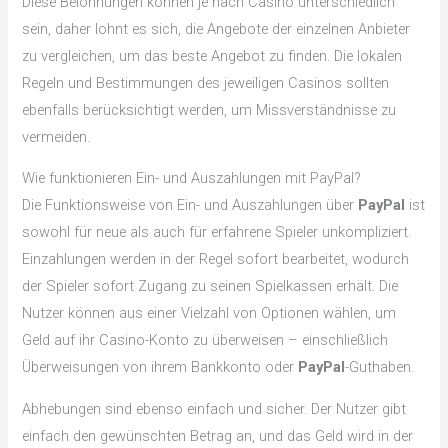
Diese Belohnungen können je nach Casino unterschiedlich
sein, daher lohnt es sich, die Angebote der einzelnen Anbieter
zu vergleichen, um das beste Angebot zu finden. Die lokalen
Regeln und Bestimmungen des jeweiligen Casinos sollten
ebenfalls berücksichtigt werden, um Missverständnisse zu
vermeiden.
Wie funktionieren Ein- und Auszahlungen mit PayPal?
Die Funktionsweise von Ein- und Auszahlungen über
PayPal
ist
sowohl für neue als auch für erfahrene Spieler unkompliziert.
Einzahlungen werden in der Regel sofort bearbeitet, wodurch
der Spieler sofort Zugang zu seinen Spielkassen erhält. Die
Nutzer können aus einer Vielzahl von Optionen wählen, um
Geld auf ihr Casino-Konto zu überweisen – einschließlich
Überweisungen von ihrem Bankkonto oder
PayPal
-Guthaben.
Abhebungen sind ebenso einfach und sicher. Der Nutzer gibt
einfach den gewünschten Betrag an, und das Geld wird in der