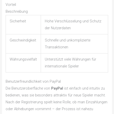
Vorteil
Beschreibung
Sicherheit
Hohe Verschlüsselung und Schutz
der Nutzerdaten
Geschwindigkeit
Schnelle und unkomplizierte
Transaktionen
Währungsvielfalt
Unterstützt viele Währungen für
internationale Spieler
Benutzerfreundlichkeit von PayPal
Die Benutzeroberfläche von
PayPal
ist einfach und intuitiv zu
bedienen, was sie besonders attraktiv für neue Spieler macht.
Nach der Registrierung spielt keine Rolle, ob man Einzahlungen
oder Abhebungen vornimmt – der Prozess ist nahezu