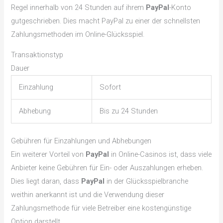
Regel innerhalb von 24 Stunden auf ihrem
PayPal
-Konto
gutgeschrieben. Dies macht PayPal zu einer der schnellsten
Zahlungsmethoden im Online-Glücksspiel.
Transaktionstyp
Dauer
Einzahlung
Sofort
Abhebung
Bis zu 24 Stunden
Gebühren für Einzahlungen und Abhebungen
Ein weiterer Vorteil von
PayPal
in Online-Casinos ist, dass viele
Anbieter keine Gebühren für Ein- oder Auszahlungen erheben.
Dies liegt daran, dass
PayPal
in der Glücksspielbranche
weithin anerkannt ist und die Verwendung dieser
Zahlungsmethode für viele Betreiber eine kostengünstige
Option darstellt.