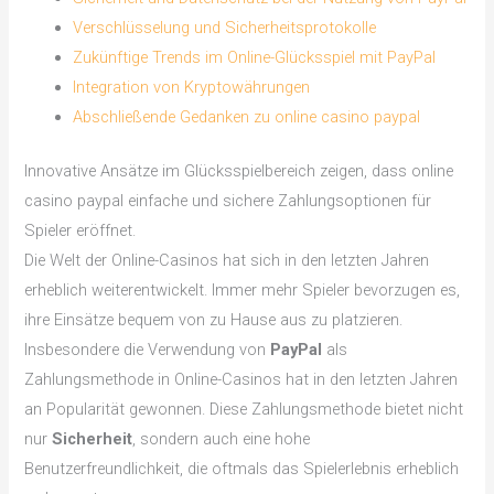
Verschlüsselung und Sicherheitsprotokolle
Zukünftige Trends im Online-Glücksspiel mit PayPal
Integration von Kryptowährungen
Abschließende Gedanken zu online casino paypal
Innovative Ansätze im Glücksspielbereich zeigen, dass online
casino paypal einfache und sichere Zahlungsoptionen für
Spieler eröffnet.
Die Welt der Online-Casinos hat sich in den letzten Jahren
erheblich weiterentwickelt. Immer mehr Spieler bevorzugen es,
ihre Einsätze bequem von zu Hause aus zu platzieren.
Insbesondere die Verwendung von
PayPal
als
Zahlungsmethode in Online-Casinos hat in den letzten Jahren
an Popularität gewonnen. Diese Zahlungsmethode bietet nicht
nur
Sicherheit
, sondern auch eine hohe
Benutzerfreundlichkeit, die oftmals das Spielerlebnis erheblich