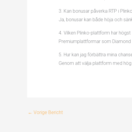
3. Kan bonusar påverka RTP i Plink
Ja, bonusar kan både höja och sänk
4. Vilken Plinko-plattform har högs
Premiumplattformar som Diamond Ga
5. Hur kan jag förbättra mina chanser
Genom att välja plattform med hög R
←
Vorige Bericht