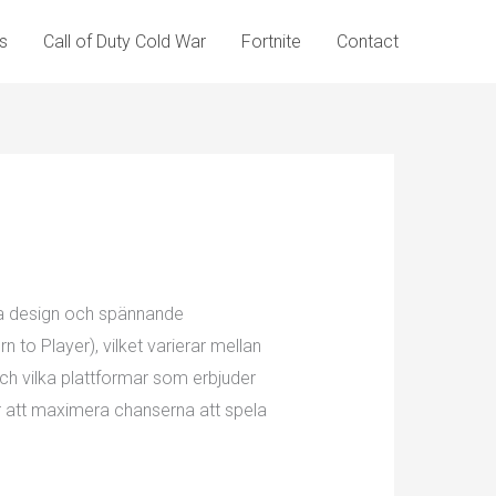
s
Call of Duty Cold War
Fortnite
Contact
kla design och spännande
n to Player), vilket varierar mellan
 och vilka plattformar som erbjuder
ör att maximera chanserna att spela