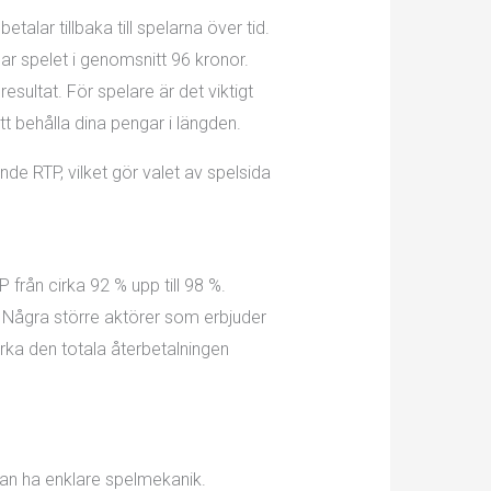
alar tillbaka till spelarna över tid.
ar spelet i genomsnitt 96 kronor.
sultat. För spelare är det viktigt
att behålla dina pengar i längden.
nde RTP, vilket gör valet av spelsida
från cirka 92 % upp till 98 %.
. Några större aktörer som erbjuder
verka den totala återbetalningen
an ha enklare spelmekanik.