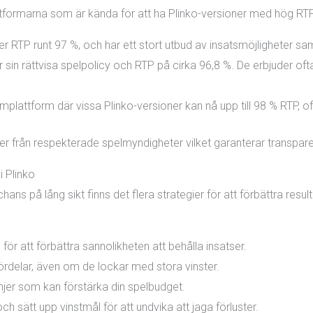
ttformarna som är kända för att ha Plinko-versioner med hög RTP
r RTP runt 97 %, och har ett stort utbud av insatsmöjligheter sa
 sin rättvisa spelpolicy och RTP på cirka 96,8 %. De erbjuder o
plattform där vissa Plinko-versioner kan nå upp till 98 % RTP, o
 från respekterade spelmyndigheter vilket garanterar transparen
i Plinko
ns på lång sikt finns det flera strategier för att förbättra resul
ör att förbättra sannolikheten att behålla insatser.
rdelar, även om de lockar med stora vinster.
jer som kan förstärka din spelbudget.
h sätt upp vinstmål för att undvika att jaga förluster.