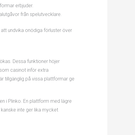
formar erbjuder.
lutgåvor från spelutvecklare.
 att undvika onödiga förluster över
n ökas. Dessa funktioner höjer
som casinot inför extra
r tillgänglig på vissa plattformar ge
en i Plinko. En plattform med lägre
anske inte ger lika mycket