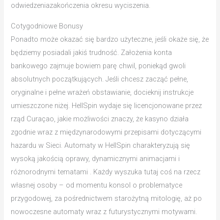
odwiedzeniazakończenia okresu wyciszenia.
Cotygodniowe Bonusy
Ponadto może okazać się bardzo użyteczne, jeśli okaże się, że
będziemy posiadali jakiś trudność. Założenia konta
bankowego zajmuje bowiem parę chwil, poniekąd gwoli
absolutnych początkujących. Jeśli chcesz zacząć pełne,
oryginalne i pełne wrażeń obstawianie, docieknij instrukcje
umieszczone niżej. HellSpin wydaje się licencjonowane przez
rząd Curaçao, jakie możliwości znaczy, że kasyno działa
zgodnie wraz z międzynarodowymi przepisami dotyczącymi
hazardu w Sieci. Automaty w HellSpin charakteryzują się
wysoką jakością oprawy, dynamicznymi animacjami i
różnorodnymi tematami . Każdy wyszuka tutaj coś na rzecz
własnej osoby – od momentu konsol o problematyce
przygodowej, za pośrednictwem starożytną mitologię, aż po
nowoczesne automaty wraz z futurystycznymi motywami.