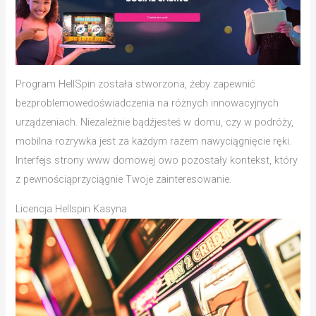
Program HellSpin została stworzona, żeby zapewnić
bezproblemowedoświadczenia na różnych innowacyjnych
urządzeniach. Niezależnie bądźjesteś w domu, czy w podróży,
mobilna rozrywka jest za każdym razem nawyciągnięcie ręki.
Interfejs strony www domowej owo pozostały kontekst, który
z pewnościąprzyciągnie Twoje zainteresowanie.
Licencja Hellspin Kasyna