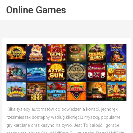
Spring
Hoof
Online Games
naar
de
inhoud
Kilka tysięcy automatów do odwiedzenia konsol, jednoręki
rzezimieszek dostępny według kliknięciu myszką, popularne
gry karciane oraz kasyno na żywo. Jest To całość i gorące