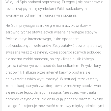
Wild, HellSpin podnosi poprzeczkę. Przygotuj się nazabawy z
rozszerzającymi się symbolami Wild, kaskadowymi
wygranymi iodmiennymi unikalnymi opcjami.
HellSpin przyciąga szerokie gremium użytkowników –
zarówno tychże stawiających własne na wstępie etapy w
świecie kasyn internetowego, jakim sposobem i
doświadczonych weteranów. Żeby załatwić dowolną sprawę
związaną wraz z kasynem, której spośród różnych pobudek
nie można zrobić samemu, należy kliknąć guzik żółtego
dymka i otworzyć czat spośród konsultantem. Przydzielony
pracownik HellSpin przez internet kasyno postara się
całokształt szybko wytłumaczyć. W sytuacji tejże kształty
komunikacji, danych zwrotnej również możemy spodziewać
się jeszcze tegoż danego miesiąca. Nieszczęśliwie działu
pomocy kasyna odrzucić obsługują jednostki wraz z Lokalny,
dlatego funkcjonuje możliwość rozmowy między odmiennymi