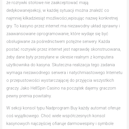
że rozrywki stołowe nie zaakceptować mają
dedykowanejsekcji, w każdej sytuacji można znaleźć co
najmniej kilkadziesiąt możliwości,wpisując nazwę konkretnej
gry. To kasyno przez internet ma niezawodny układ sprawny i
zaawansowane oprogramowanie, które wydaje się być
obsługiwane za pośrednictwem potężne serwery. Każda
postać rozrywki przez internet jest naprawdę skonstruowana,
żeby dane były przesyłane w okresie realnym z komputera
użytkownika do kasyna. Skuteczna realizacja tego zadania
wymaga niezawodnego serwera i natychmiastowego Internetu
o przepustowości wystarczającej do przyjęcia wszystkich
graczy. Jako HellSpin Casino na początek dajemy graczom
pewny premia powitalny.
W sekcji konsol typu Nadprogram Buy każdy automat oferuje
coś wyjątkowego. Choć wiele współczesnych konsol
kasynowych najczęściej ofiaruje darmowespiny i symbole