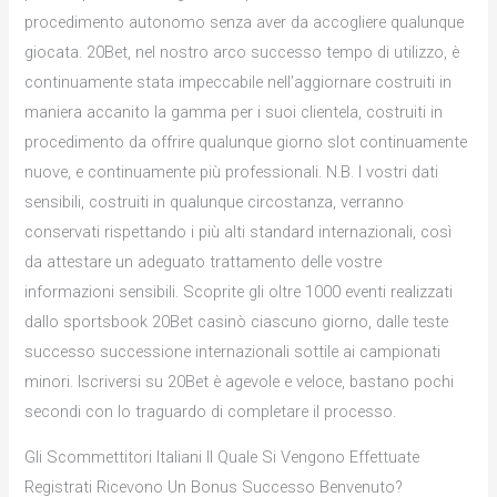
procedimento autonomo senza aver da accogliere qualunque
giocata. 20Bet, nel nostro arco successo tempo di utilizzo, è
continuamente stata impeccabile nell’aggiornare costruiti in
maniera accanito la gamma per i suoi clientela, costruiti in
procedimento da offrire qualunque giorno slot continuamente
nuove, e continuamente più professionali. N.B. I vostri dati
sensibili, costruiti in qualunque circostanza, verranno
conservati rispettando i più alti standard internazionali, così
da attestare un adeguato trattamento delle vostre
informazioni sensibili. Scoprite gli oltre 1000 eventi realizzati
dallo sportsbook 20Bet casinò ciascuno giorno, dalle teste
successo successione internazionali sottile ai campionati
minori. Iscriversi su 20Bet è agevole e veloce, bastano pochi
secondi con lo traguardo di completare il processo.
Gli Scommettitori Italiani Il Quale Si Vengono Effettuate
Registrati Ricevono Un Bonus Successo Benvenuto?