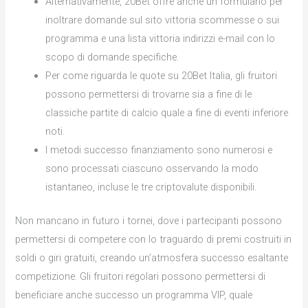
Alternativamente, 20Bet offre anche un formulario per
inoltrare domande sul sito vittoria scommesse o sui
programma e una lista vittoria indirizzi e-mail con lo
scopo di domande specifiche.
Per come riguarda le quote su 20Bet Italia, gli fruitori
possono permettersi di trovarne sia a fine di le
classiche partite di calcio quale a fine di eventi inferiore
noti.
I metodi successo finanziamento sono numerosi e
sono processati ciascuno osservando la modo
istantaneo, incluse le tre criptovalute disponibili.
Non mancano in futuro i tornei, dove i partecipanti possono
permettersi di competere con lo traguardo di premi costruiti in
soldi o giri gratuiti, creando un’atmosfera successo esaltante
competizione. Gli fruitori regolari possono permettersi di
beneficiare anche successo un programma VIP, quale