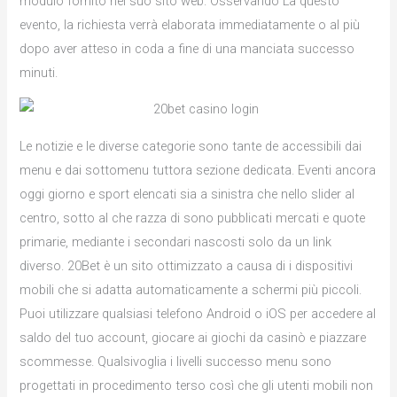
modulo fornito nel suo sito web. Osservando La questo
evento, la richiesta verrà elaborata immediatamente o al più
dopo aver atteso in coda a fine di una manciata successo
minuti.
Le notizie e le diverse categorie sono tante de accessibili dai
menu e dai sottomenu tuttora sezione dedicata. Eventi ancora
oggi giorno e sport elencati sia a sinistra che nello slider al
centro, sotto al che razza di sono pubblicati mercati e quote
primarie, mediante i secondari nascosti solo da un link
diverso. 20Bet è un sito ottimizzato a causa di i dispositivi
mobili che si adatta automaticamente a schermi più piccoli.
Puoi utilizzare qualsiasi telefono Android o iOS per accedere al
saldo del tuo account, giocare ai giochi da casinò e piazzare
scommesse. Qualsivoglia i livelli successo menu sono
progettati in procedimento terso così che gli utenti mobili non