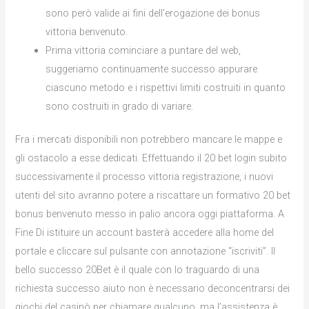
sono però valide ai fini dell’erogazione dei bonus
vittoria benvenuto.
Prima vittoria cominciare a puntare del web,
suggeriamo continuamente successo appurare
ciascuno metodo e i rispettivi limiti costruiti in quanto
sono costruiti in grado di variare.
Fra i mercati disponibili non potrebbero mancare le mappe e
gli ostacolo a esse dedicati. Effettuando il 20 bet login subito
successivamente il processo vittoria registrazione, i nuovi
utenti del sito avranno potere a riscattare un formativo 20 bet
bonus benvenuto messo in palio ancora oggi piattaforma. A
Fine Di istituire un account basterà accedere alla home del
portale e cliccare sul pulsante con annotazione “iscriviti”. Il
bello successo 20Bet è il quale con lo traguardo di una
richiesta successo aiuto non è necessario deconcentrarsi dei
giochi del casinò per chiamare qualcuno, ma l’assistenza è