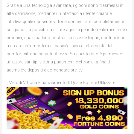
Grazie a una tecnologia avanzata, i giochi sono trasmessi in
alta definizione, mediante un’interfaccia utente chiara e
intuitiva quale consente vittoria concentrarsi completamente
sul gioco. La possibilità di interagire in periodo reale mediante i
croupier, quale parlano costruiti in diverse lingue, contribuisce
a creare un’atmosfera di casinò fisico direttamente dal
comfort vittoria casa. In Altezza Su questo sito è permesso
utilizzare vari tipi vittoria pagamenti elettronici a fine di
adempiere depositi e domandare prelievi.
I Metodi Vittoria Finanziamento Il Quale Potrete Utilizzare