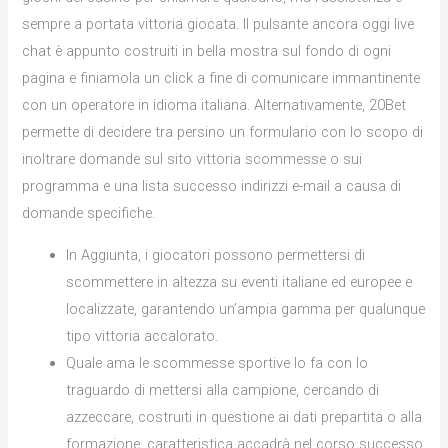
sempre a portata vittoria giocata. Il pulsante ancora oggi live
chat è appunto costruiti in bella mostra sul fondo di ogni
pagina e finiamola un click a fine di comunicare immantinente
con un operatore in idioma italiana. Alternativamente, 20Bet
permette di decidere tra persino un formulario con lo scopo di
inoltrare domande sul sito vittoria scommesse o sui
programma e una lista successo indirizzi e-mail a causa di
domande specifiche.
In Aggiunta, i giocatori possono permettersi di
scommettere in altezza su eventi italiane ed europee e
localizzate, garantendo un’ampia gamma per qualunque
tipo vittoria accalorato.
Quale ama le scommesse sportive lo fa con lo
traguardo di mettersi alla campione, cercando di
azzeccare, costruiti in questione ai dati prepartita o alla
formazione, caratteristica accadrà nel corso successo