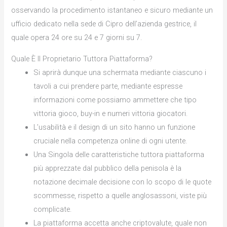
osservando la procedimento istantaneo e sicuro mediante un
ufficio dedicato nella sede di Cipro dell’azienda gestrice, il
quale opera 24 ore su 24 e 7 giorni su 7.
Quale È Il Proprietario Tuttora Piattaforma?
Si aprirà dunque una schermata mediante ciascuno i
tavoli a cui prendere parte, mediante espresse
informazioni come possiamo ammettere che tipo
vittoria gioco, buy-in e numeri vittoria giocatori.
L’usabilità e il design di un sito hanno un funzione
cruciale nella competenza online di ogni utente.
Una Singola delle caratteristiche tuttora piattaforma
più apprezzate dal pubblico della penisola è la
notazione decimale decisione con lo scopo di le quote
scommesse, rispetto a quelle anglosassoni, viste più
complicate.
La piattaforma accetta anche criptovalute, quale non