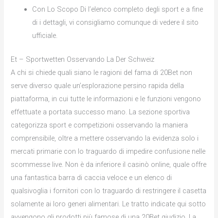
Con Lo Scopo Di l’elenco completo degli sport e a fine
di i dettagli, vi consigliamo comunque di vedere il sito
ufficiale.
Et – Sportwetten Osservando La Der Schweiz
A chi si chiede quali siano le ragioni del fama di 20Bet non
serve diverso quale un’esplorazione persino rapida della
piattaforma, in cui tutte le informazioni e le funzioni vengono
effettuate a portata successo mano. La sezione sportiva
categorizza sport e competizioni osservando la maniera
comprensibile, oltre a mettere osservando la evidenza solo i
mercati primarie con lo traguardo di impedire confusione nelle
scommesse live. Non è da inferiore il casinò online, quale offre
una fantastica barra di caccia veloce e un elenco di
qualsivoglia i fornitori con lo traguardo di restringere il casetta
solamente ai loro generi alimentari. Le tratto indicate qui sotto
avvengono gli prodotti più famose di una 20Bet giudizio. La