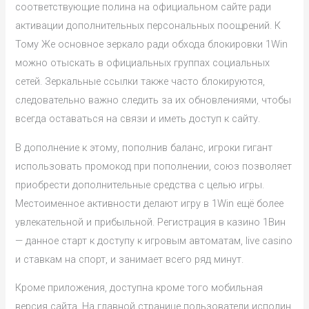
соответствующие полина на официальном сайте ради
активации дополнительных персональных поощрений. К
Тому Же основное зеркало ради обхода блокировки 1Win
можно отыскать в официальных группах социальных
сетей. Зеркальные ссылки также часто блокируются,
следовательно важно следить за их обновлениями, чтобы
всегда оставаться на связи и иметь доступ к сайту.
В дополнение к этому, пополнив баланс, игроки гигант
использовать промокод при пополнении, союз позволяет
приобрести дополнительные средства с целью игры.
Местоименное активности делают игру в 1Win ещё более
увлекательной и прибыльной. Регистрация в казино 1Вин
— данное старт к доступу к игровым автоматам, live casino
и ставкам на спорт, и занимает всего ряд минут.
Кроме приложения, доступна кроме того мобильная
версия сайта. На главной странице пользователи исполин