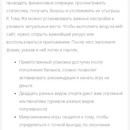
проводить финансовые операции, просматривать
статистику, получать бонусы и отслеживать их отыгрыш.
К Тому Же можно устанавливать важные настройки и
узнавать актуальные вести. Чтобы выполнить вход на веб-
сайт, нужно открыть важнейший ресурс или
воспользоваться приложением. После чего заполните
форму, указав в ней логин и пароль.
Приветственный упаковка доступен после
пополнения баланса, словно позволит
активировать рекомендация и начать игру на
деньги.
Двадцать разных видов спорта дают вам огромный
альтернатива турниров разных видов
популярности.
Микромеханика игры сводится к тому, чтобы
определиться с точкой выхода, по окончании