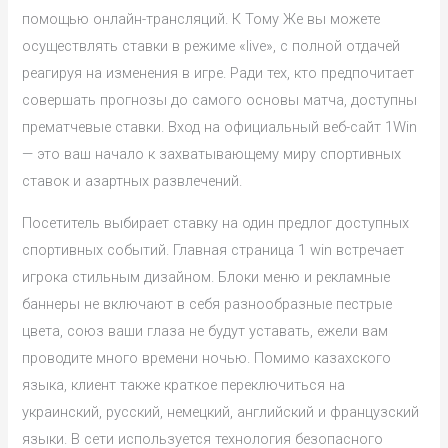
помощью онлайн-трансляций. К Тому Же вы можете
осуществлять ставки в режиме «live», с полной отдачей
реагируя на изменения в игре. Ради тех, кто предпочитает
совершать прогнозы до самого основы матча, доступны
прематчевые ставки. Вход на официальный веб-сайт 1Win
— это ваш начало к захватывающему миру спортивных
ставок и азартных развлечений.
Посетитель выбирает ставку на один предлог доступных
спортивных событий. Главная страница 1 win встречает
игрока стильным дизайном. Блоки меню и рекламные
баннеры не включают в себя разнообразные пестрые
цвета, союз ваши глаза не будут уставать, ежели вам
проводите много времени ночью. Помимо казахского
языка, клиент также краткое переключиться на
украинский, русский, немецкий, английский и французский
языки. В сети используется технология безопасного