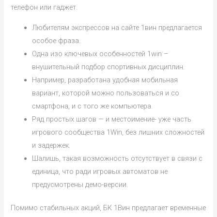
телефон или гаджет.
Любителям экспрессов на сайте 1вин предлагается
особое фраза.
Одна изо ключевых особенностей 1win –
внушительный подбор спортивных дисциплин.
Например, разработана удобная мобильная
вариант, которой можно пользоваться и со
смартфона, и с того же компьютера.
Ряд простых шагов — и местоимение- уже часть
игрового сообщества 1Win, без лишних сложностей
и задержек.
Шалишь, такая возможность отсутствует в связи с
единица, что ради игровых автоматов не
предусмотрены демо-версии.
Помимо стабильных акций, БК 1Вин предлагает временные