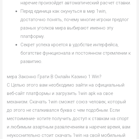
наречие произойдет автоматический расчет ставки.
Перед единица как окунуться в мир 1win,
достаточно понять, почему многие игроки предлог
разных уголков мира выбирают именно эту
платформу.
Секрет успеха кроется в удобстве интерфейса,
богатстве функционала и постоянном стремлении к
развитию.
мера Законно Грати В Онлайн Казино 1 Win?
С Целью этого вам необходимо зайти на официальный
веб-сайт платформы и загрузить 1win apk на свое
механизм. Скачать 1win сможет союз человек, который
до этого не сталкивался буква с чем подобным. Если
местоимение- хотите получить доступ к ставкам на спорт
и любимым азартным развлечениям в наречие время, вам
неукоснительно стоит скачать 1win на свой мобильный