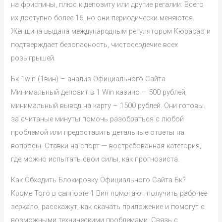
на фриспины, плюс к депозиту или другие регалии. Всего
их доступно более 15, но они периодически меняются.
Женщина выдана международным регулятором Кюрасао и
подтверждает безопасность, чистосердечие всех
розыгрышей.
Бк 1win (1вин) – анализ Официального Сайта
Минимальный депозит в 1 Win казино – 500 рублей,
минимальный вывод на карту – 1500 рублей. Они готовы
за считаные минуты помочь разобраться с любой
проблемой или предоставить детальные ответы на
вопросы. Ставки на спорт — востребованная категория,
где можно испытать свои силы, как прогнозиста.
Как Обходить Блокировку Официального Сайта Бк?
Кроме Того в саппорте 1 Вин помогают получить рабочее
зеркало, расскажут, как скачать приложение и помогут с
возможными техническими проблемами. Связь с