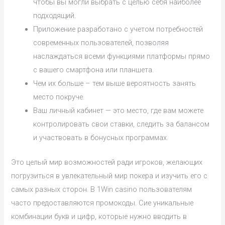
чтобы вы могли выбрать с целью себя наиболее
подходящий.
Приложение разработано с учетом потребностей
современных пользователей, позволяя
наслаждаться всеми функциями платформы прямо
с вашего смартфона или планшета.
Чем их больше – тем выше вероятность занять
место покруче.
Ваш личный кабинет — это место, где вам можете
контролировать свои ставки, следить за балансом
и участвовать в бонусных программах.
Это целый мир возможностей ради игроков, желающих
погрузиться в увлекательный мир покера и изучить его с
самых разных сторон. В 1Win casino пользователям
часто предоставляются промокоды. Сие уникальные
комбинации букв и цифр, которые нужно вводить в