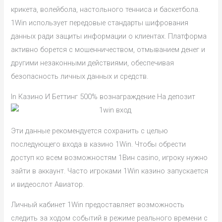
крикета, волейбола, настольного тенниса и баскетбола.
1Win использует передовые стандарты шифрования
данных ради защиты информации о клиентах. Платформа
активно борется с мошенничеством, отмыванием денег и
другими незаконными действиями, обеспечивая
безопасность личных данных и средств.
In Казино И Беттинг 500% вознаграждение На депозит
Эти данные рекомендуется сохранить с целью
последующего входа в казино 1Win. Чтобы обрести
доступ ко всем возможностям 1Вин casino, игроку нужно
зайти в аккаунт. Часто игроками 1Win казино запускается
и видеослот Авиатор.
Личный кабинет 1Win предоставляет возможность
следить за ходом событий в режиме реального времени с