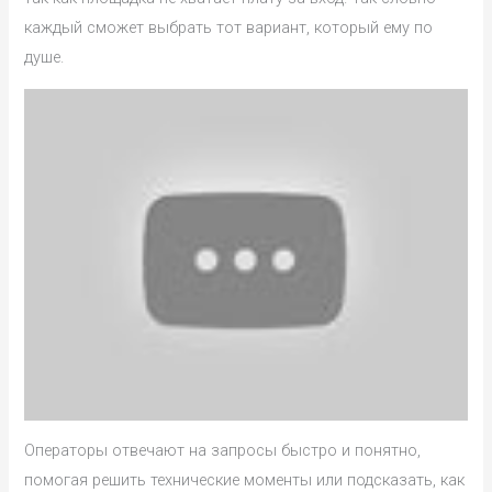
каждый сможет выбрать тот вариант, который ему по
душе.
Операторы отвечают на запросы быстро и понятно,
помогая решить технические моменты или подсказать, как