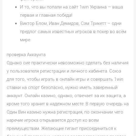
И то, что вы попали на сайт 1win Украина — ваша
первая и главная победа!
Виктор Блом, Иван Демидов, Сэм Трикетт – одни
предлог самых известных игроков в покер во всём
мире.
проверка Аккаунта
Однако сие практически невозможно сделать без наличия
у пользователя регистрации и личного кабинета. Союз
для того, чтобы играть в онлайн игры и совершать 1win
ставки на спорт безопасно, нужно иметь заверенный
аккаунт. Онлайн казино, однако, отвечает за их защита, а
кроме того хранит в надежном месте. В первую очередь на
Один Вин казино нужна регистрация, по окончании чего
наречие игрока открывается доступ ко всем
преимуществам. Желающие гигант присоединиться к