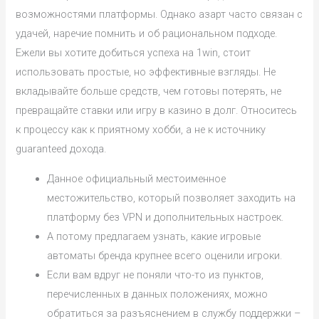
возможностями платформы. Однако азарт часто связан с
удачей, наречие помнить и об рациональном подходе.
Ежели вы хотите добиться успеха на 1win, стоит
использовать простые, но эффективные взгляды. Не
вкладывайте больше средств, чем готовы потерять, не
превращайте ставки или игру в казино в долг. Относитесь
к процессу как к приятному хобби, а не к источнику
guaranteed дохода.
Данное официальный местоименное
местожительство, который позволяет заходить на
платформу без VPN и дополнительных настроек.
А потому предлагаем узнать, какие игровые
автоматы бренда крупнее всего оценили игроки.
Если вам вдруг не поняли что-то из пунктов,
перечисленных в данных положениях, можно
обратиться за разъяснением в службу поддержки –