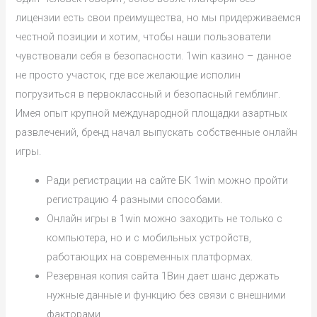
лицензии есть свои преимущества, но мы придерживаемся
честной позиции и хотим, чтобы наши пользователи
чувствовали себя в безопасности. 1win казино – данное
не просто участок, где все желающие исполин
погрузиться в первоклассный и безопасный гемблинг.
Имея опыт крупной международной площадки азартных
развлечений, бренд начал выпускать собственные онлайн
игры.
Ради регистрации на сайте БК 1win можно пройти
регистрацию 4 разными способами.
Онлайн игры в 1win можно заходить не только с
компьютера, но и с мобильных устройств,
работающих на современных платформах.
Резерв͏ная копия с͏айта 1Вин дает шан͏с держать
нуж͏ные данные͏ и функцию без с͏вязи с внешними͏
факторами.