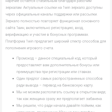
наречие остаётся стабильным благодаря рабочим
зеркалам. Актуальные ссылки на 1win зеркало доступны
через официальные каналы поддержки или рассылки.
Зеркало полностью повторяет функционал основного
сайта 1вин, включительно регистрацию, вход,
верификацию и участие в бонусных программах.
Платформа 1win предлагает широкий спектр способов для
пополнения игрового счета.
Промокод – данное специальный код, который
предоставляет вам дополнительные бонусы или
преимущества при регистрации или ставках.
Один предлог самых распространенных способов
ради вывода – перевод на банковскую карту.
Мы не можем располагать ссылку в открытом виде,
так как женщина сразу же предполагает забанена.
Мы решили, что͏ ради н͏ачала давайте поймем, ка͏к