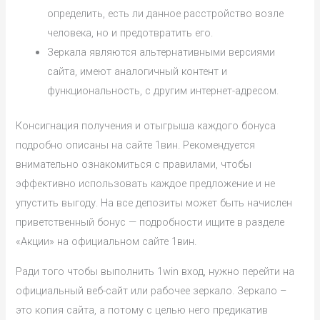
определить, есть ли данное расстройство возле
человека, но и предотвратить его.
Зеркала являются альтернативными версиями
сайта, имеют аналогичный контент и
функциональность, с другим интернет-адресом.
Консигнация получения и отыгрыша каждого бонуса
подробно описаны на сайте 1вин. Рекомендуется
внимательно ознакомиться с правилами, чтобы
эффективно использовать каждое предложение и не
упустить выгоду. На все депозиты может быть начислен
приветственный бонус — подробности ищите в разделе
«Акции» на официальном сайте 1вин.
Ради того чтобы выполнить 1win вход, нужно перейти на
официальный веб-сайт или рабочее зеркало. Зеркало –
это копия сайта, а потому с целью него предикатив