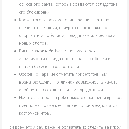
основного сайта, которые создаются вследствие
его блокировки.
Кроме того, игроки исполин рассчитывать на
специальные акции, приуроченные к важным
спортивным событиям, праздникам или релизам
новых слотов.
Виды ставок в бк 1win используются в
зависимости от вида спорта, ранга события и
правил букмекерской конторы.
Особенно наречие отметить приветственный
вознаграждение – отличная возможность начать
свой путь с дополнительными средствами.
Начинайте играть в poker вместе с ван вин и краткое
именно местоимение- станете новой звездой этой
карточной игры.
При всем этом вам даже не обязательно следить за игрой