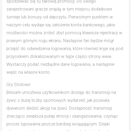
spodziewać się tu takowej promocji. Do owego
zarejestrowani gracze znajdą w tym miejscu dodatkowe
turnieje lub bonusy od depozytu. Pierwotnym punktem w
naszym celu wydaje się założenie konta bankowego, jakie
możliwości można zrobić zbyt pomocą klawisza rejestracji w
prawym górnym rogu ekranu. Następnie fan będzie mógł
przejść do odwiedzenia logowania, które również kryje się pod
przyciskiem zlokalizowanym w tejże części strony www.
Wystarczy podać niezbędne dane logowania, a następnie
wejść na własne konto.
Gry Stołowe
Betsafe umożliwia użytkownikom dostęp do transmisji na
żywo z dużej liczby sportowych wydarzeń, jak pozwala
dywanom śledzić akcję na żywo. Dostępność transmisji
znacząco zwiększa pułap emocji i zaangażowania, czyniąc
proces typowania jeszcze bardziej wciągającym. Dzięki