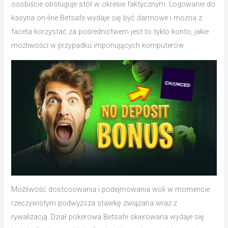
osobiście obsługuje stół w okresie faktycznym. Logowanie do
kasyna on-line Betsafe wydaje się być darmowe i można z
faceta korzystać za pośrednictwem jest to tyklo konto, jakie
możliwości w przypadku imponujących komputerów.
Możliwość dostosowania i podejmowania woli w momencie
rzeczywistym podwyższa stawkę związana wraz z
rywalizacją. Dział pokerowa Betsafe skierowana wydaje się