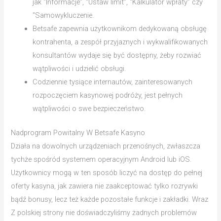
jak “Informacje”, “Ustaw limit”, “Kalkulator wpłaty” czy
“Samowykluczenie.
Betsafe zapewnia użytkownikom dedykowaną obsługę
kontrahenta, a zespół przyjaznych i wykwalifikowanych
konsultantów wydaje się być dostępny, żeby rozwiać
wątpliwości i udzielić obsługi.
Codziennie tysiące internautów, zainteresowanych
rozpoczęciem kasynowej podróży, jest pełnych
wątpliwości o swe bezpieczeństwo.
Nadprogram Powitalny W Betsafe Kasyno
Działa na dowolnych urządzeniach przenośnych, zwłaszcza
tychże spośród systemem operacyjnym Android lub iOS.
Użytkownicy mogą w ten sposób liczyć na dostęp do pełnej
oferty kasyna, jak zawiera nie zaakceptować tylko rozrywki
bądź bonusy, lecz też każde pozostałe funkcje i zakładki. Wraz
Z polskiej strony nie doświadczyliśmy żadnych problemów