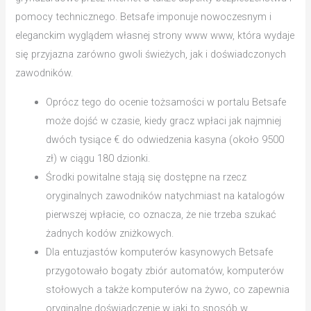
pomocy technicznego. Betsafe imponuje nowoczesnym i
eleganckim wyglądem własnej strony www www, która wydaje
się przyjazna zarówno gwoli świeżych, jak i doświadczonych
zawodników.
Oprócz tego do ocenie tożsamości w portalu Betsafe
może dojść w czasie, kiedy gracz wpłaci jak najmniej
dwóch tysiące € do odwiedzenia kasyna (około 9500
zł) w ciągu 180 dzionki.
Środki powitalne stają się dostępne na rzecz
oryginalnych zawodników natychmiast na katalogów
pierwszej wpłacie, co oznacza, że nie trzeba szukać
żadnych kodów zniżkowych.
Dla entuzjastów komputerów kasynowych Betsafe
przygotowało bogaty zbiór automatów, komputerów
stołowych a także komputerów na żywo, co zapewnia
oryginalne doświadczenie w jaki to sposób w