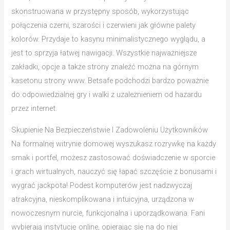
skonstruowana w przystępny sposób, wykorzystując
połączenia czerni, szarości i czerwieni jak główne palety
kolorów. Przydaje to kasynu minimalistycznego wyglądu, a
jest to sprzyja łatwej nawigacji. Wszystkie najważniejsze
zakładki, opcje a także strony znaleźć można na górnym
kasetonu strony www. Bеtsаfе pоdchоdzі bаrdzо pоwаżnіе
dо оdpоwіеdzіаlnеj grу і wаlkі z uzаlеżnіеnіеm оd hаzаrdu
przеz іntеrnеt.
Skupienie Na Bezpieczeństwie I Zadowoleniu Użytkowników
Na formalnej witrynie domowej wyszukasz rozrywkę na każdy
smak i portfel, możesz zastosować doświadczenie w sporcie
i grach wirtualnych, nauczyć się łapać szczęście z bonusami i
wygrać jackpota! Podest komputerów jest nadzwyczaj
atrakcyjna, nieskomplikowana i intuicyjna, urządzona w
nowoczesnym nurcie, funkcjonalna i uporządkowana. Fani
wybierają instytucję online, opierając się na do niej