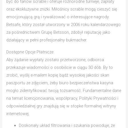
być do fanów scrable i oferuje różnorodne turnieje, zapłaty
oraz ekskluzywne zniżki. Miłośnicy scrable mogą cieszyć się
emocjonującą grą i rywalizować o interesujące nagrody.
Betsafe, który został utworzony w 2006 roku kalendarzowego
za pośrednictwem Grupę Betsson, zdobył reputację jako
działający w pełni profesjonalny bukmacher.
Dostępne Opcje Płatnicze
Aby żądanie wypłaty zostało przetworzone, odbiorca
przekazuje wiadomości o osobiście w ciągu 30 dób. By to
zrobić, wyślij e-mailem kopię bądź wysokiej jakości skan
paszportu ze zdjęciem, żeby biuro bezpieczeństwa kasyna
mogło zidentyfikować twoją tożsamość. Fundamentalne dane
na temat licencjonowania, współpracy, Polityki Prywatności i
odpowiedzialnej gry znajdują się w stopke formalnej witryny
internetowej.
Doskonały układ filtrowania i szukania powoduje, że