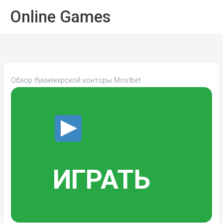
Spring
Hoof
Online Games
naar
de
inhoud
Обзор букмекерской конторы Mostbet
ИГРАТЬ