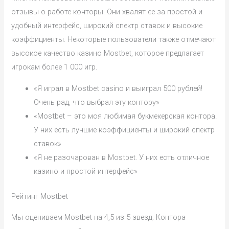
отзывы о работе конторы. Они хвалят ее за простой и
удобный интерфейс, широкий спектр ставок и высокие
коэффициенты. Некоторые пользователи также отмечают
высокое качество казино Mostbet, которое предлагает
игрокам более 1 000 игр.
«Я играл в Mostbet casino и выиграл 500 рублей!
Очень рад, что выбрал эту контору»
«Mostbet – это моя любимая букмекерская контора.
У них есть лучшие коэффициенты и широкий спектр
ставок»
«Я не разочарован в Mostbet. У них есть отличное
казино и простой интерфейс»
Рейтинг Mostbet
Мы оцениваем Mostbet на 4,5 из 5 звезд. Контора