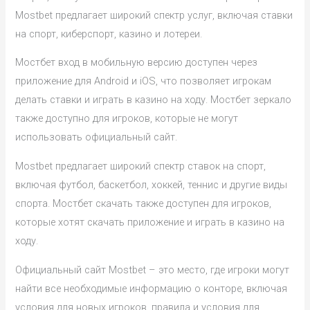
Mostbet предлагает широкий спектр услуг, включая ставки
на спорт, киберспорт, казино и лотереи.
Мостбет вход в мобильную версию доступен через
приложение для Android и iOS, что позволяет игрокам
делать ставки и играть в казино на ходу. Мостбет зеркало
также доступно для игроков, которые не могут
использовать официальный сайт.
Mostbet предлагает широкий спектр ставок на спорт,
включая футбол, баскетбол, хоккей, теннис и другие виды
спорта. Мостбет скачать также доступен для игроков,
которые хотят скачать приложение и играть в казино на
ходу.
Официальный сайт Mostbet – это место, где игроки могут
найти все необходимые информацию о конторе, включая
условия для новых игроков, правила и условия для