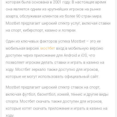
которая была основана в 2001 году. В настоящее время
она является одним из крупнейших игроков на рынке
азарта, обслуживая клиентов из более 90 стран мира.
Mostbet предлагает широкий спектр услуг, включая ставки
на спорт, киберспорт, казино и лотереи.
Один из ключевых факторов успеха Mostbet – это ее
мобильная версия.
мостбет
вход в мобильную версию
доступен через приложение для Android и iOS, что
позволяет игрокам делать ставки и играть в казино на
ходу. Мостбет зеркало также доступно для игроков,
которые не могут использовать официальный сайт.
Mostbet предлагает широкий спектр ставок на спорт,
включая футбол, баскетбол, хоккей, теннис и другие виды
спорта. Мостбет скачать также доступен для игроков,
которые хотят скачать приложение и играть в казино на
ходу.