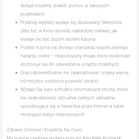
dokąd możemy znaleźć pomoc w takowych
przykładach.
Przebieg wypłaty wydaje się zbudowany faktycznie,
żeby był, w który sposób najbardziej ciekawy, jak
wydaje się być dużym atutem kasyna.
Podest trzyma się złotego standardu współczesnego
hazardu online – responsywny image, który doskonale
dostosuje się do odwiedzenia urządze mobilnych.
Graj odpowiedzialnie, nie zaakceptować ryzykuj więcej,
niż możesz osobiście pozwolić stracić.
Wydaje Się owo schludno informacyjna strona, która
nie zaakceptować zatrudnia żadnych zakładów,
specjalizująca się w hazardzie przez internet a także
recenzjach kasyn internetowych.
Zabawy Stołowe I Krupierzy Na Żywo
Ma licencję rządową wydaną poprzez Republikę Kostaryki,