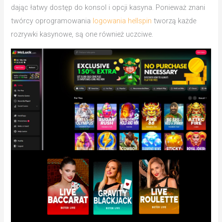
dając łatwy dostęp do konsol i opcji kasyna. Ponieważ znani
twórcy oprogramowania
logowania hellspin
tworzą każde
rozrywki kasynowe, są one również uczciwe.