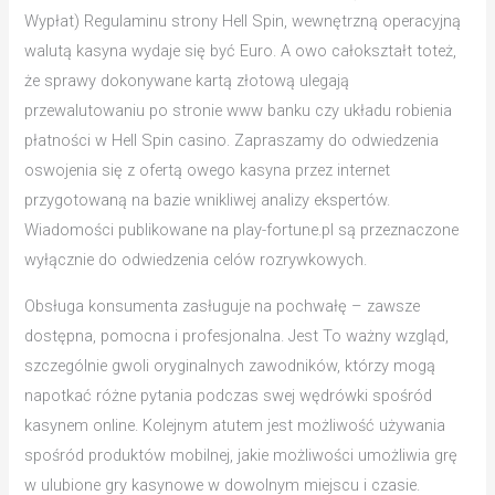
Wypłat) Regulaminu strony Hell Spin, wewnętrzną operacyjną
walutą kasyna wydaje się być Euro. A owo całokształt toteż,
że sprawy dokonywane kartą złotową ulegają
przewalutowaniu po stronie www banku czy układu robienia
płatności w Hell Spin casino. Zapraszamy do odwiedzenia
oswojenia się z ofertą owego kasyna przez internet
przygotowaną na bazie wnikliwej analizy ekspertów.
Wiadomości publikowane na play-fortune.pl są przeznaczone
wyłącznie do odwiedzenia celów rozrywkowych.
Obsługa konsumenta zasługuje na pochwałę – zawsze
dostępna, pomocna i profesjonalna. Jest To ważny wzgląd,
szczególnie gwoli oryginalnych zawodników, którzy mogą
napotkać różne pytania podczas swej wędrówki spośród
kasynem online. Kolejnym atutem jest możliwość używania
spośród produktów mobilnej, jakie możliwości umożliwia grę
w ulubione gry kasynowe w dowolnym miejscu i czasie.