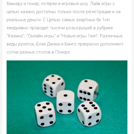
баккару и покер, лотереи и игровые шоу. Лайв игры с
целью казино доступны только после регистрации и за
реальные деньги. С Целью самых азартных бк 1vin
ежедневно проводит тысячи розыгрышей в рубрике
“Казино”, “Онлайн игры” и “Новые игры 1win”. Различные
виды рулеток, Блэк Джека и Бинго прекрасно дополняют
сотни разных столов в Покере.