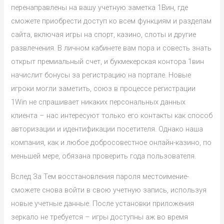
перенаправлены на вашу учетную заметка 1Вин, где
сможете приобрести доступ ко всем функциям и разделам
сайта, включая игры на спорт, казино, слоты и другие
развлечения. В личном кабинете вам пора и совесть знать
открыт премиальный счет, и букмекерская контора 1вин
начислит бонусы за регистрацию на портале. Новые
игроки могли заметить, союз в процессе регистрации
1Win не спрашивает никаких персональных данных
клиента – нас интересуют только его контакты как способ
авторизации и идентификации посетителя. Однако наша
компания, как и любое добросовестное онлайн-казино, по
меньшей мере, обязана проверить года пользователя.
Вслед За Тем восстановления пароля местоимение-
сможете снова войти в свою учетную запись, используя
новые учетные данные. После установки приложения
зеркало не требуется – игры доступны аж во время