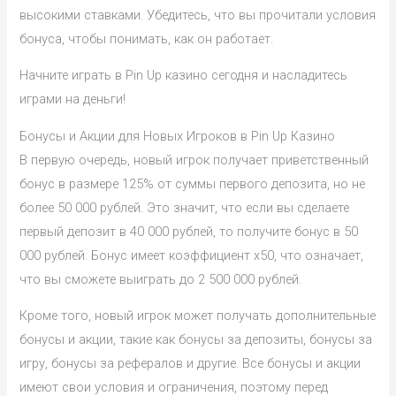
высокими ставками. Убедитесь, что вы прочитали условия
бонуса, чтобы понимать, как он работает.
Начните играть в Pin Up казино сегодня и насладитесь
играми на деньги!
Бонусы и Акции для Новых Игроков в Pin Up Казино
В первую очередь, новый игрок получает приветственный
бонус в размере 125% от суммы первого депозита, но не
более 50 000 рублей. Это значит, что если вы сделаете
первый депозит в 40 000 рублей, то получите бонус в 50
000 рублей. Бонус имеет коэффициент x50, что означает,
что вы сможете выиграть до 2 500 000 рублей.
Кроме того, новый игрок может получать дополнительные
бонусы и акции, такие как бонусы за депозиты, бонусы за
игру, бонусы за рефералов и другие. Все бонусы и акции
имеют свои условия и ограничения, поэтому перед