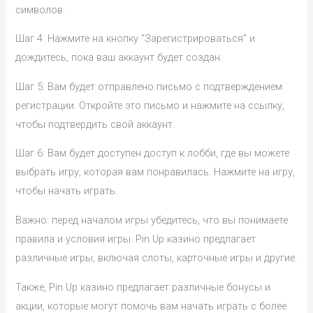
символов.
Шаг 4: Нажмите на кнопку “Зарегистрироваться” и
дождитесь, пока ваш аккаунт будет создан.
Шаг 5: Вам будет отправлено письмо с подтверждением
регистрации. Откройте это письмо и нажмите на ссылку,
чтобы подтвердить свой аккаунт.
Шаг 6: Вам будет доступен доступ к лобби, где вы можете
выбрать игру, которая вам понравилась. Нажмите на игру,
чтобы начать играть.
Важно: перед началом игры убедитесь, что вы понимаете
правила и условия игры. Pin Up казино предлагает
различные игры, включая слоты, карточные игры и другие.
Также, Pin Up казино предлагает различные бонусы и
акции, которые могут помочь вам начать играть с более