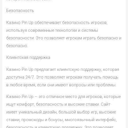
Безопасность
Казино Pin Up обеспечивает безопасность игроков,
используя современные технологии и системы
безопасности. Это позволяет игрокам играть безопасно и
безопасно.
Клиентская поддержка
Казино Pin Up предлагает клиентскую поддержку, которая
доступна 24/7. Это позволяет игрокам получать помощь
в любое время, если они имеют вопросы или проблемы.
Казино Pin Up – это отличное место для игроков, которые
ищут комфорт, безопасность и высокие ставки. Сайт
имеет уникальный дизайн, большой выбор игр, высокие
ставки, промокоды и бонусы, многоязычный интерфейс,
безопасность и клиентскую поддержку. Это позволяет