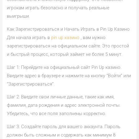
игрокам играть безопасно и получать реальные
выигрыши.
Как Зарегистрироваться и Начать Играть в Pin Up Казино
Для начала играть в
pin up казино
, вам нужно
зарегистрироваться на официальном сайте. Это простой
и быстрый процесс, который займет не более 5 минут.
Шаг 1: Перейдите на официальный сайт Pin Up казино.
Введите адрес в браузере и нажмите на кнопку “Войти” или
“Зарегистрироваться”.
Шаг 2: Введите свои личные данные, такие как имя,
фамилия, дата рождения и адрес электронной почты.
Убедитесь, что все поля заполнены корректно.
Шаг 3: Создайте пароль для вашего аккаунта. Пароль
должен быть сложным и содержать как минимум 8