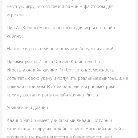
честную игру, что является важным фактором для
игроков.
Пин Ап Казино – это ваш выбор для игры в онлайн
казино!
Начните играть сейчас и получите бонусы и акции!
Преимущества Игры в Онлайн Казино Pin Up
Играть в онлайн казино Pin Up – это возможность
испытать свою удачу и получить реальные выигрыши, не
покидая свой дом. В этом разделе мы рассмотрим
преимущества игры в онлайн казино Pin Up.
Уникальный дизайн
Казино Pin Up имеет уникальный дизайн, который
отличается от других онлайн казино. Внешний вид сайта
создает ощущение комфорта и безопасности, что