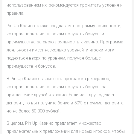
использованием их, рекомендуется прочитать условия и
правила.
Pin Up Казино также предлагает программу лояльности,
которая позволяет игрокам получать бонусы и
преимущества за свою лояльность к казино. Программа
лояльности имеет несколько уровней, и игроки могут
подняться вверх по уровням, получая больше
преимуществ и бонусов.
В Pin Up Казино также есть программа рефералов,
которая позволяет игрокам получать бонусы за
приглашение друзей в казино. Если ваш друг сделает
депозит, то вы получите бонус в 50% от суммы депозита,
но не более 50 000 рублей.
В целом, Pin Up Казино предлагает множество
привлекательных предложений для новых игроков, чтобы