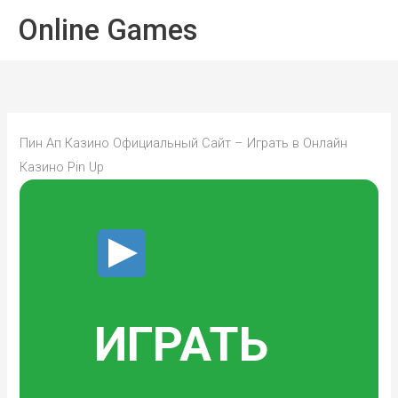
Spring
Hoof
Online Games
naar
de
inhoud
Пин Ап Казино Официальный Сайт – Играть в Онлайн
Казино Pin Up
ИГРАТЬ