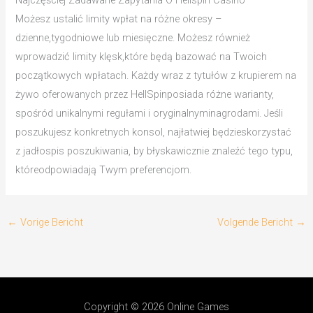
Możesz ustalić limity wpłat na różne okresy –
dzienne,tygodniowe lub miesięczne. Możesz również
wprowadzić limity klęsk,które będą bazować na Twoich
początkowych wpłatach. Każdy wraz z tytułów z krupierem na
żywo oferowanych przez HellSpinposiada różne warianty,
spośród unikalnymi regułami i oryginalnyminagrodami. Jeśli
poszukujesz konkretnych konsol, najłatwiej będzieskorzystać
z jadłospis poszukiwania, by błyskawicznie znaleźć tego typu,
któreodpowiadają Twym preferencjom.
←
Vorige Bericht
Volgende Bericht
→
Copyright © 2026
Online Games