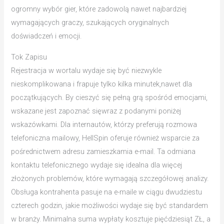
ogromny wybór gier, które zadowolą nawet najbardziej
wymagających graczy, szukających oryginalnych
doświadczeń i emocji.
Tok Zapisu
Rejestracja w wortalu wydaje się być niezwykle
nieskomplikowana i frapuje tylko kilka minutek,nawet dla
początkujących. By cieszyć się pełną grą spośród emocjami,
wskazane jest zapoznać sięwraz z podanymi poniżej
wskazówkami. Dla internautów, którzy preferują rozmowa
telefoniczna mailowy, HellSpin oferuje również wsparcie za
pośrednictwem adresu zamieszkamia e-mail. Ta odmiana
kontaktu telefonicznego wydaje się idealna dla więcej
złożonych problemów, które wymagają szczegółowej analizy.
Obsługa kontrahenta pasuje na e-maile w ciągu dwudziestu
czterech godzin, jakie możliwości wydaje się być standardem
w branży. Minimalna suma wypłaty kosztuje pięćdziesiąt ZŁ, a