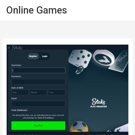
Spring
Hoof
Online Games
naar
de
inhoud