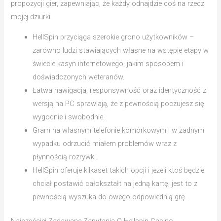
propozycji gier, zapewniając, że każdy odnajdzie coś na rzecz
mojej dziurki.
HellSpin przyciąga szerokie grono użytkowników –
zarówno ludzi stawiających własne na wstępie etapy w
świecie kasyn internetowego, jakim sposobem i
doświadczonych weteranów.
Łatwa nawigacja, responsywność oraz identyczność z
wersją na PC sprawiają, że z pewnością poczujesz się
wygodnie i swobodnie.
Gram na własnym telefonie komórkowym i w żadnym
wypadku odrzucić miałem problemów wraz z
płynnością rozrywki.
HellSpin oferuje kilkaset takich opcji i jeżeli ktoś będzie
chciał postawić całokształt na jedną kartę, jest to z
pewnością wyszuka do owego odpowiednią grę.
Najczęściej Zadawane Zapytania O Hellspin Casino