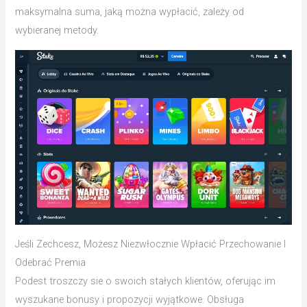
maksymalna suma, jaką można wypłacić, zależy od
wybieranej metody.
Jeśli Zechcesz, Możesz Niezwłocznie Wpłacić Przechowanie I
Odebrać Premia
Podest troszczy sie o swoich stałych klientów, oferując im
wyszukane bonusy i propozycji wyjątkowe. Obsługa