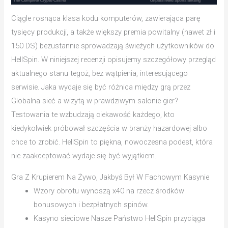
Ciągle rosnąca klasa kodu komputerów, zawierająca parę
tysięcy produkcji, a także większy premia powitalny (nawet zł i
150 DS) bezustannie sprowadzają świeżych użytkowników do
HellSpin. W niniejszej recenzji opisujemy szczegółowy przegląd
aktualnego stanu tegoż, bez wątpienia, interesującego
serwisie. Jaka wydaje się być różnica między grą przez
Globalna sieć a wizytą w prawdziwym salonie gier?
Testowania te wzbudzają ciekawość każdego, kto
kiedykolwiek próbował szczęścia w branży hazardowej albo
chce to zrobić. HellSpin to piękna, nowoczesna podest, która
nie zaakceptować wydaje się być wyjątkiem.
Gra Z Krupierem Na Żywo, Jakbyś Był W Fachowym Kasynie
Wzory obrotu wynoszą x40 na rzecz środków
bonusowych i bezpłatnych spinów.
Kasyno sieciowe Nasze Państwo HellSpin przyciąga