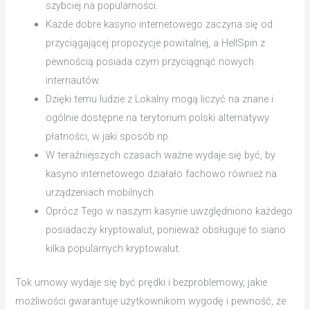
szybciej na popularności.
Każde dobre kasyno internetowego zaczyna się od
przyciągającej propozycje powitalnej, a HellSpin z
pewnością posiada czym przyciągnąć nowych
internautów.
Dzięki temu ludzie z Lokalny mogą liczyć na znane i
ogólnie dostępne na terytorium polski alternatywy
płatności, w jaki sposób np.
W teraźniejszych czasach ważne wydaje się być, by
kasyno internetowego działało fachowo również na
urządzeniach mobilnych.
Oprócz Tego w naszym kasynie uwzględniono każdego
posiadaczy kryptowalut, ponieważ obsługuje to siano
kilka popularnych kryptowalut.
Tok umowy wydaje się być prędki i bezproblemowy, jakie
możliwości gwarantuje użytkownikom wygodę i pewność, że