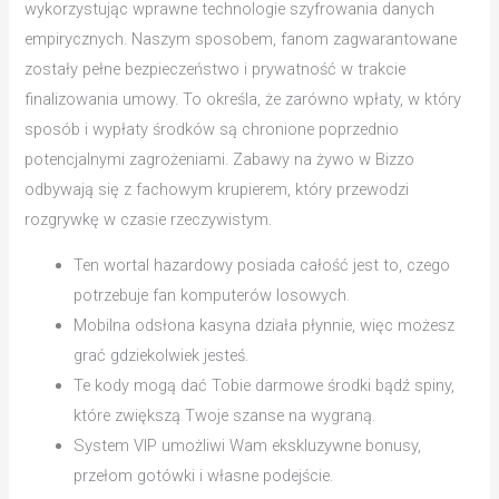
wykorzystując wprawne technologie szyfrowania danych
empirycznych. Naszym sposobem, fanom zagwarantowane
zostały pełne bezpieczeństwo i prywatność w trakcie
finalizowania umowy. To określa, że zarówno wpłaty, w który
sposób i wypłaty środków są chronione poprzednio
potencjalnymi zagrożeniami. Zabawy na żywo w Bizzo
odbywają się z fachowym krupierem, który przewodzi
rozgrywkę w czasie rzeczywistym.
Ten wortal hazardowy posiada całość jest to, czego
potrzebuje fan komputerów losowych.
Mobilna odsłona kasyna działa płynnie, więc możesz
grać gdziekolwiek jesteś.
Te kody mogą dać Tobie darmowe środki bądź spiny,
które zwiększą Twoje szanse na wygraną.
System VIP umożliwi Wam ekskluzywne bonusy,
przełom gotówki i własne podejście.