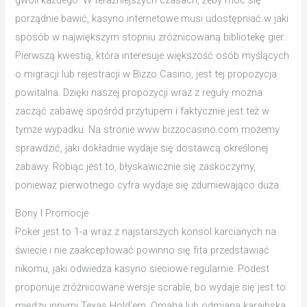
porządnie bawić, kasyno internetowe musi udostępniać w jaki
sposób w największym stopniu zróżnicowaną bibliotekę gier.
Pierwszą kwestią, która interesuje większość osób myślących
o migracji lub rejestracji w Bizzo Casino, jest tej propozycja
powitalna. Dzięki naszej propozycji wraz z reguły można
zacząć zabawę spośród przytupem i faktycznie jest też w
tymże wypadku. Na stronie www bizzocasino.com możemy
sprawdzić, jaki dokładnie wydaje się dostawcą określonej
zabawy. Robiąc jest to, błyskawicznie się zaskoczymy,
ponieważ pierwotnego cyfra wydaje się zdumiewająco duża.
Bony I Promocje
Poker jest to 1-a wraz z najstarszych konsol karcianych na
świecie i nie zaakceptować powinno się fita przedstawiać
nikomu, jaki odwiedza kasyno sieciowe regularnie. Podest
proponuje zróżnicowane wersje scrable, bo wydaje się jest to
między innymi Texas Hold’em, Omaha lub odmiana karaibska.