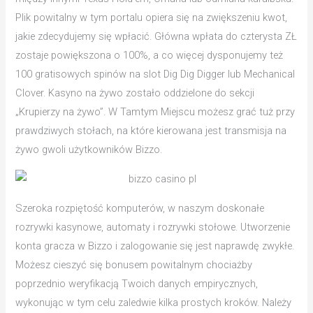
Plik powitalny w tym portalu opiera się na zwiększeniu kwot,
jakie zdecydujemy się wpłacić. Główna wpłata do czterysta ZŁ
zostaje powiększona o 100%, a co więcej dysponujemy też
100 gratisowych spinów na slot Dig Dig Digger lub Mechanical
Clover. Kasyno na żywo zostało oddzielone do sekcji
„Krupierzy na żywo”. W Tamtym Miejscu możesz grać tuż przy
prawdziwych stołach, na które kierowana jest transmisja na
żywo gwoli użytkowników Bizzo.
Szeroka rozpiętość komputerów, w naszym doskonałe
rozrywki kasynowe, automaty i rozrywki stołowe. Utworzenie
konta gracza w Bizzo i zalogowanie się jest naprawdę zwykłe.
Możesz cieszyć się bonusem powitalnym chociażby
poprzednio weryfikacją Twoich danych empirycznych,
wykonując w tym celu zaledwie kilka prostych kroków. Należy