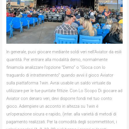
In generale, puoi giocare mediante soldi veri nell’Aviator da esili
quantità. Per entrare alla modalità demo, normalmente
finiamola analizzare l’opzione “Demo” o “Gioca con lo
traguardo di intrattenimento” quando avvii il gioco Aviator
sulla piattaforma 1win. Avrai usabile un saldo virtuale da
utilizzare per le tue puntate fittizie. Con Lo Scopo Di giocare ad
Aviator con denaro veri, devi disporre fondi nel tuo conto
gioco. Adempiere un acconto in altezza su 1win è
un’operazione sicura e rapido, (inter. alla varietà di metodi di
pagamento realizzati. Per la comodità degli scommettitori, i