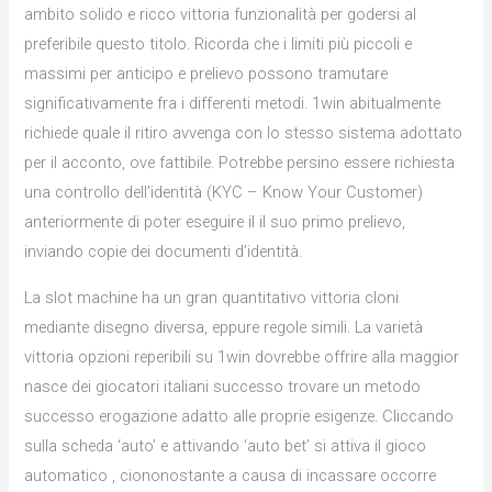
ambito solido e ricco vittoria funzionalità per godersi al
preferibile questo titolo. Ricorda che i limiti più piccoli e
massimi per anticipo e prelievo possono tramutare
significativamente fra i differenti metodi. 1win abitualmente
richiede quale il ritiro avvenga con lo stesso sistema adottato
per il acconto, ove fattibile. Potrebbe persino essere richiesta
una controllo dell’identità (KYC – Know Your Customer)
anteriormente di poter eseguire il il suo primo prelievo,
inviando copie dei documenti d’identità.
La slot machine ha un gran quantitativo vittoria cloni
mediante disegno diversa, eppure regole simili. La varietà
vittoria opzioni reperibili su 1win dovrebbe offrire alla maggior
nasce dei giocatori italiani successo trovare un metodo
successo erogazione adatto alle proprie esigenze. Cliccando
sulla scheda ‘auto’ e attivando ‘auto bet’ si attiva il gioco
automatico , ciononostante a causa di incassare occorre