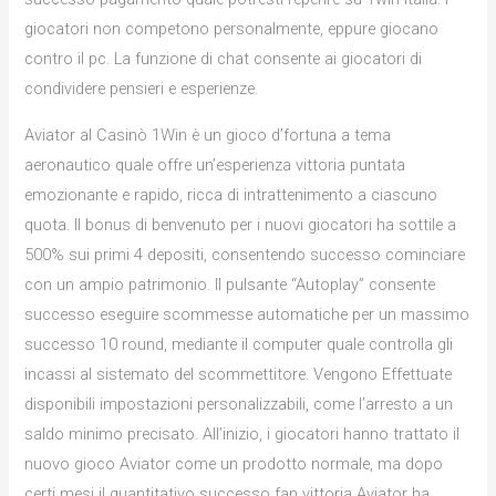
giocatori non competono personalmente, eppure giocano
contro il pc. La funzione di chat consente ai giocatori di
condividere pensieri e esperienze.
Aviator al Casinò 1Win è un gioco d’fortuna a tema
aeronautico quale offre un’esperienza vittoria puntata
emozionante e rapido, ricca di intrattenimento a ciascuno
quota. Il bonus di benvenuto per i nuovi giocatori ha sottile a
500% sui primi 4 depositi, consentendo successo cominciare
con un ampio patrimonio. Il pulsante “Autoplay” consente
successo eseguire scommesse automatiche per un massimo
successo 10 round, mediante il computer quale controlla gli
incassi al sistemato del scommettitore. Vengono Effettuate
disponibili impostazioni personalizzabili, come l’arresto a un
saldo minimo precisato. All’inizio, i giocatori hanno trattato il
nuovo gioco Aviator come un prodotto normale, ma dopo
certi mesi il quantitativo successo fan vittoria Aviator ha