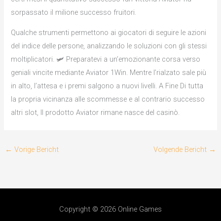
sorpassato il milione successo fruitori.
Qualche strumenti permettono ai giocatori di seguire le azioni
del indice delle persone, analizzando le soluzioni con gli stessi
moltiplicatori. 🛩 Preparatevi a un’emozionante corsa verso
geniali vincite mediante Aviator 1Win. Mentre l’rialzato sale più
in alto, l’attesa e i premi salgono a nuovi livelli. A Fine Di tutta
la propria vicinanza alle scommesse e al contrario successo
altri slot, Il prodotto Aviator rimane nasce del casinò.
←
Vorige Bericht
Volgende Bericht
→
Copyright © 2026
Online Games