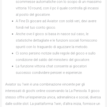
scommesse automatiche con lo scopo di un massimo
vittoria 10 round, con il pc il quale controlla gli incassi
al posto del giocatore.
A Fine Di giocare ad Aviator con soldi veri, devi avere
fondi nel tuo conto gioco.
Anche ove il gioco si basa in nasce sul caso, le
statistiche dettagliate e le funzioni sociali forniscono
spunti con lo traguardo di aguzzare la metodo.
Ci sono persino notizie sulle regole del gioco e sullo
condizione del saldo del ministero del giocatore.
La funzione vittoria chat consente ai giocatori
successo condividere pensieri e esperienze.
Aviator su 1win è una combinazione vincente per gli
interessati di giochi online osservando la La Penisola. Il gioco
stesso offre un’esperienza unica, adrenalinica e social, diversa
dalle solite slot. La piattaforma 1win, d’altra inizia, fornisce un