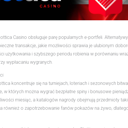
ttica Casino obsługuje parę popularnych e-portfeli. Alternatywy te
pieczne transakcje, jakie możliwości sprawia je ulubionym do
ości użytkowania i szybszego periodu robienia w porównaniu wr
zy wypłacaniu wygranych.
ci
tica koncentruje się na turniejach, loteriach i sezonowych bitw
eje, w których można wygrać bezpłatne spiny i bonusowe pieniądz
możliwości miesiąc, a katalogów nagrody obejmują przedmioty t
a również o zapotrzebowanie fanów pokazów na żywo, dlatego f