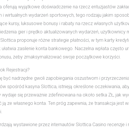
ka oferują wyjątkowe doświadczenie na rzecz entuzjastów zak
 i wirtualnych wydarzeń sportowych, tego rodzaju jakim sposo
ające kursy, luksusowe bonusy i rabaty na rzecz własnych użytkow
zenia gier i prędko aktualizowanych wydarzeń, użytkownicy m
 Slottica proponuje różne strategie płatności, w tym karty kred
ak ułatwia zasilenie konta bankowego. Naczelna wpłata często 
bonusu, żeby zmaksymalizować swoje początkowe korzyści.
k Rejestracji?
 być nadrzędne gwoli zapobiegania oszustwom i przyrzeczenia, 
ów spośród kasyna Slottica, istnieją określone oczekiwania, a
y wydaje się przeważnie zdefiniowana na około setka ZŁ, jak wyd
 ją ze własnego konta. Ten próg zapewnia, że transakcja jest w
.
dzają wystawione przez internautów Slottica Casino recenzje i 