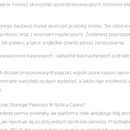
iarze możesz skorzystać spośród innowacyjnych możności płatn
cyjnego, będziesz musiał ukończyć przebieg ocenie. Ten chód wy
godności wraz z wzorcami regulacyjnymi. Zostaniesz poprosz
t lub prawko, a także względnie dowód adresu zamieszkamia.
iania konsol kasynowych i zakładów bukmacherskich, potrze
ch doznań proponowanych poprzez współczesne kasyno sieci
encyjne warsztaty na dużo wydarzeń, a także daje możliwość 
.
 Strategie Płatności W Slotica Casino?
edynie premia powitalny, ale platforma stale aktualizuje listę 
jaki rejestruje się po przy jednym spotkaniu pierwszy. Przedsi