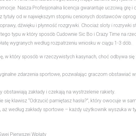
omocje. Nasza Profesjonalna licencja gwarantuje uczciwą grę i
sz tytuły od w największym stopniu cenionych dostawców oprog
prawy, dźwięku i płynność rozgrywki. Chociaż sloty i rozrywki s
 tego typu w który sposób Cudownie Sic Bo i Crazy Time na rze
płatę wygranych według rozpatrzeniu wniosku w ciągu 1-3 dób.
dę, w który sposób w rzeczywistych kasynach, choć odbywa się
yginalne zdarzenia sportowe, pozwalając graczom obstawiać wy
obstawiają zakłady i czekają na wystrzelenie rakiety.
nie się klawisz “Odrzucić pamiętasz hasła?”, który owocuje w s
no, aż według zakłady sportowe – każdy użytkownik wyszuka w 
wej Pierwszej Wpłaty