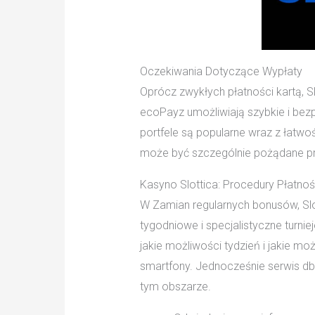
Oczekiwania Dotyczące Wypłaty
Oprócz zwykłych płatności kartą, Slo
ecoPayz umożliwiają szybkie i bez
portfele są popularne wraz z łatw
może być szczególnie pożądane pr
Kasyno Slottica: Procedury Płatnoś
W Zamian regularnych bonusów, Slot
tygodniowe i specjalistyczne turni
jakie możliwości tydzień i jakie 
smartfony. Jednocześnie serwis db
tym obszarze.