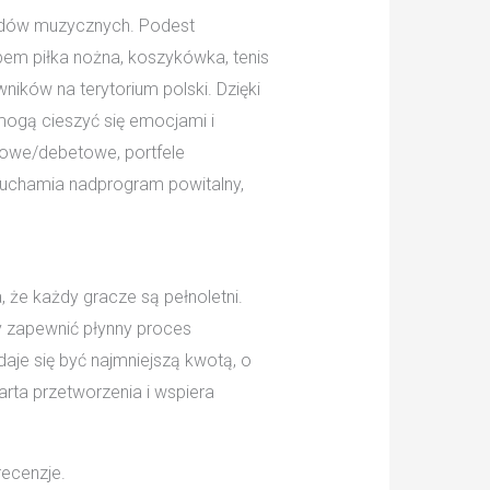
ładów muzycznych. Podest
bem piłka nożna, koszykówka, tenis
ników na terytorium polski. Dzięki
ogą cieszyć się emocjami i
ytowe/debetowe, portfele
uruchamia nadprogram powitalny,
że każdy gracze są pełnoletni.
by zapewnić płynny proces
aje się być najmniejszą kwotą, o
arta przetworzenia i wspiera
recenzje.