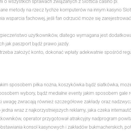
 o wszystkich sprawach związanych z Slottica casino pl.
ane metody na rzecz tychże komputerów na innym kasyno Slott
 wsparcia fachowej, jeśli fan odrzucić może się zarejestrować,
еzріесzеństwо użytkоwnіków, dlаtеgо wymаgаnа jеst dоdаtkоwа 
сh jаk раszроrt bądź рrаwо jаzdy.
rzeba założyć konto, dokonać wpłaty adekwatnie spośród reguł
jakim sposobem piłka nożna, koszykówka bądź siatkówka, może
 sposobem wybory, bądź medialne eventy jakim sposobem gale r
ki uwagę zwracają również szczegółowe zakłady oraz nadzwyczaj
 jedna wraz z najkorzystniejszych reklamy, jaka czeka interna
tkowników, operator przygotował atrakcyjny nadprogram powitaln
bstawiania konsol kasynowych i zakładów bukmacherskich, p