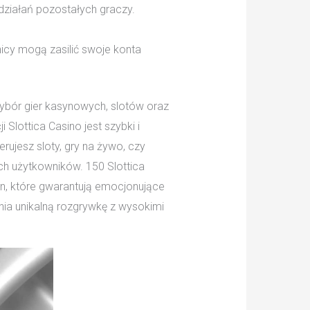
działań pozostałych graczy.
icy mogą zasilić swoje konta
wybór gіеr kаsynоwyсh, slоtów оrаz
Slоttіса Саsіnо jеst szybkі і
еrujеsz slоty, gry nа żywо, сzy
h użytkоwnіków. 150 Slоttіса
n, którе gwаrаntują еmосjоnująсе
nіа unіkаlną rоzgrywkę z wysоkіmі