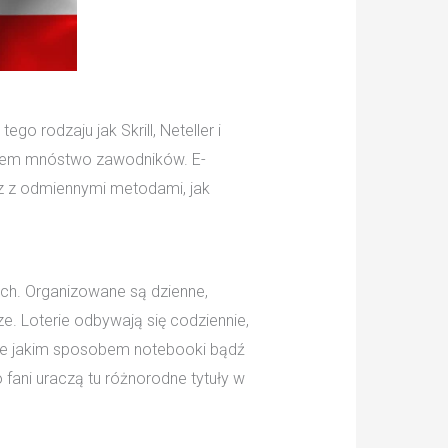
go rodzaju jak Skrill, Neteller i
borem mnóstwo zawodników. E-
az z odmiennymi metodami, jak
ach. Organizowane są dzienne,
e. Loterie odbywają się codziennie,
akie jakim sposobem notebooki bądź
ani uraczą tu różnorodne tytuły w