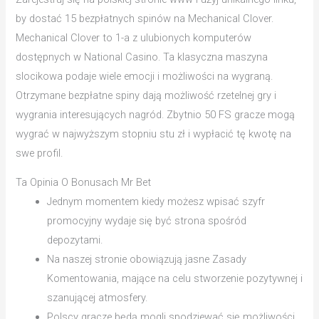
by dostać 15 bezpłatnych spinów na Mechanical Clover.
Mechanical Clover to 1-a z ulubionych komputerów
dostępnych w National Casino. Ta klasyczna maszyna
slocikowa podaje wiele emocji i możliwości na wygraną.
Otrzymane bezpłatne spiny dają możliwość rzetelnej gry i
wygrania interesujących nagród. Zbytnio 50 FS gracze mogą
wygrać w najwyższym stopniu stu zł i wypłacić tę kwotę na
swe profil.
Ta Opinia O Bonusach Mr Bet
Jednym momentem kiedy możesz wpisać szyfr
promocyjny wydaje się być strona spośród
depozytami.
Na naszej stronie obowiązują jasne Zasady
Komentowania, mające na celu stworzenie pozytywnej i
szanującej atmosfery.
Polscy gracze będą mogli spodziewać się możliwości