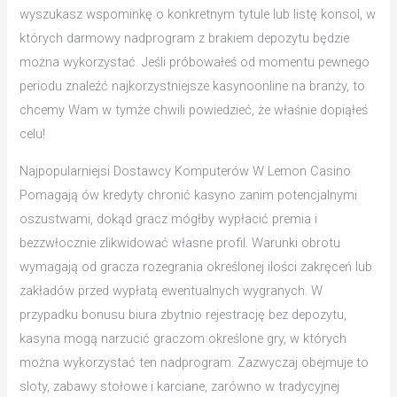
wyszukasz wspominkę o konkretnym tytule lub listę konsol, w
których darmowy nadprogram z brakiem depozytu będzie
można wykorzystać. Jeśli próbowałeś od momentu pewnego
periodu znaleźć najkorzystniejsze kasynoonline na branży, to
chcemy Wam w tymże chwili powiedzieć, że właśnie dopiąłeś
celu!
Najpopularniejsi Dostawcy Komputerów W Lemon Casino
Pomagają ów kredyty chronić kasyno zanim potencjalnymi
oszustwami, dokąd gracz mógłby wypłacić premia i
bezzwłocznie zlikwidować własne profil. Warunki obrotu
wymagają od gracza rozegrania określonej ilości zakręceń lub
zakładów przed wypłatą ewentualnych wygranych. W
przypadku bonusu biura zbytnio rejestrację bez depozytu,
kasyna mogą narzucić graczom określone gry, w których
można wykorzystać ten nadprogram. Zazwyczaj obejmuje to
sloty, zabawy stołowe i karciane, zarówno w tradycyjnej