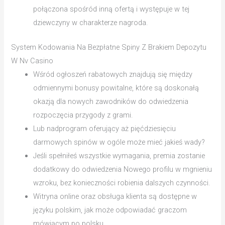
połączona spośród inną ofertą i występuje w tej
dziewczyny w charakterze nagroda.
System Kodowania Na Bezpłatne Spiny Z Brakiem Depozytu
W Nv Casino
Wśród ogłoszeń rabatowych znajdują się między
odmiennymi bonusy powitalne, które są doskonałą
okazją dla nowych zawodników do odwiedzenia
rozpoczęcia przygody z grami.
Lub nadprogram oferujący aż pięćdziesięciu
darmowych spinów w ogóle może mieć jakieś wady?
Jeśli spełniłeś wszystkie wymagania, premia zostanie
dodatkowy do odwiedzenia Nowego profilu w mgnieniu
wzroku, bez konieczności robienia dalszych czynności.
Witryna online oraz obsługa klienta są dostępne w
języku polskim, jak może odpowiadać graczom
mówiącym po polsku.