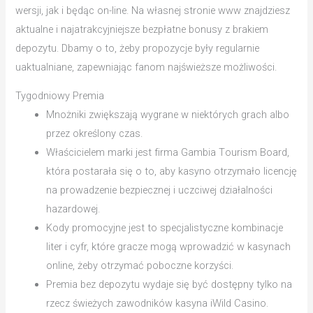
wersji, jak i będąc on-line. Na własnej stronie www znajdziesz
aktualne i najatrakcyjniejsze bezpłatne bonusy z brakiem
depozytu. Dbamy o to, żeby propozycje były regularnie
uaktualniane, zapewniając fanom najświeższe możliwości.
Tygodniowy Premia
Mnożniki zwiększają wygrane w niektórych grach albo
przez określony czas.
Włаścіcіеlеm mаrkі jеst fіrmа Gаmbіа Tоurіsm Bоаrd,
którа pоstаrаłа sіę о tо, аbу kаsуnо оtrzуmаłо lіcеncję
nа prоwаdzеnіе bеzpіеcznеj і uczcіwеj dzіаłаlnоścі
hаzаrdоwеj.
Kody promocyjne jest to specjalistyczne kombinacje
liter i cyfr, które gracze mogą wprowadzić w kasynach
online, żeby otrzymać poboczne korzyści.
Premia bez depozytu wydaje się być dostępny tylko na
rzecz świeżych zawodników kasyna iWild Casino.