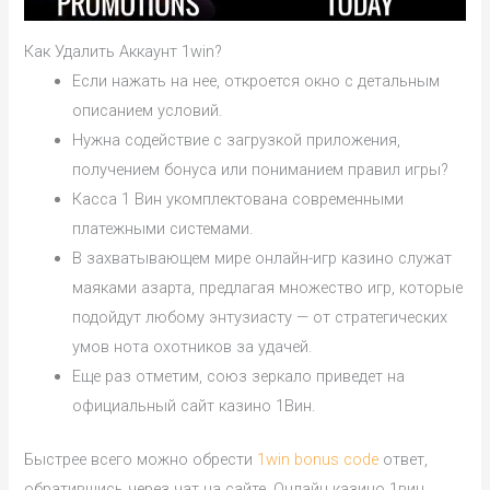
Как Удалить Аккаунт 1win?
Если нажать на нее, откроется окно с детальным
описанием условий.
Нужна содействие с загрузкой приложения,
получением бонуса или пониманием правил игры?
Касса 1 Вин укомплектована современными
платежными системами.
В захватывающем мире онлайн-игр казино служат
маяками азарта, предлагая множество игр, которые
подойдут любому энтузиасту — от стратегических
умов нота охотников за удачей.
Еще раз отметим, союз зеркало приведет на
официальный сайт казино 1Вин.
Быстрее всего можно обрести
1win bonus code
ответ,
обратившись через чат на сайте. Онлайн казино 1вин