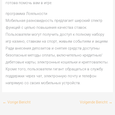
готова помочь вам в игре.
программа Лояльности
Мобильная разновидность предлагает широкий спектр
функций с целью повышения качества ставок.
Пользователи могут получить доступ к полному набору
игр казино, ставкам на спорт, живьем событиям и акциям.
Ради внесения депозитов и снятия средств доступны
безопасные методы оплаты, включительно кредитные/
дебетовые карты, электронные кошельки и криптовалюты.
Кроме того, пользователи гигант обращаться в службу
поддержки через чат, электронную почту и телефон
напрямую со своих мобильных устройств.
←
Vorige Bericht
Volgende Bericht
→