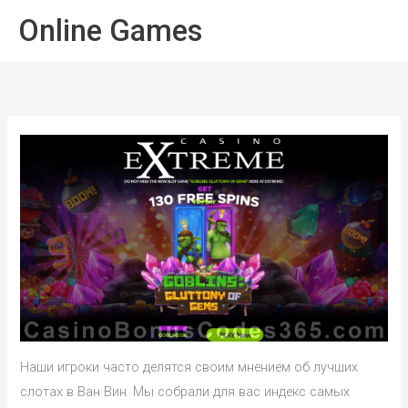
Spring
Hoof
Online Games
naar
de
inhoud
Наши игроки часто делятся своим мнением об лучших
слотах в Ван Вин. Мы собрали для вас индекс самых