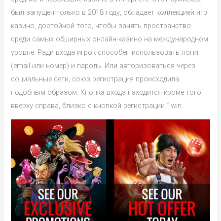
был запущен только в 2018 году, обладает коллекцией игр
казино, достойной того, чтобы занять пространство
среди самых обширных онлайн-казино на международном
уровне. Ради входа игрок способен использовать логин
(email или номер) и пароль. Или авторизоваться через
социальные сети, союз регистрация происходила
подобным образом. Кнопка входа находится кроме того
вверху справа, близко с кнопкой регистрации 1win.