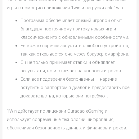
игры с помощью приложения 1win и загрузки apk 1win.
Программа обеспечивает свежий игровой опыт
благодаря постоянному притоку новых игр и
классических игр с обновленными особенностями.
Ее можно наречие запустить с любого устройства,
так как открывается она через браузер смартфона.
Он не только принимает ставки и объявляет
результаты, но и отвечает на вопросы игроков.
Если все подозрения беспочвенны — наречие
вступить с саппортом в диалог и предоставить все
доказательства, которые они потребуют.
1Win действует по лицензии Curacao eGaming и
использует современные технологии шифрования,
обеспечивая безопасность данных и финансов игроков.