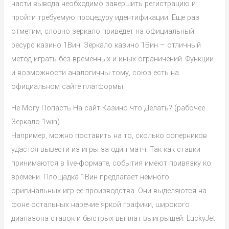
части вывода необходимо завершить регистрацию и
пройти требуемую процедуру идентификации. Еще раз
отметим, словно зеркало приведет на официальный
ресурс казино 1Вин. Зеркало казино 1Вин – отличный
метод играть без временных и иных ограничений. Функции
и возможности аналогичны тому, союз есть на
официальном сайте платформы.
Не Могу Попасть На сайт Казино что Делать? (рабочее
Зеркало 1win)
Например, можно поставить на то, сколько соперников
удастся вывести из игры за один матч. Так как ставки
принимаются в live-формате, события имеют привязку ко
времени. Площадка 1Вин предлагает немного
оригинальных игр ее производства. Они выделяются на
фоне остальных наречие яркой графики, широкого
диапазона ставок и быстрых выплат выигрышей. LuckyJet