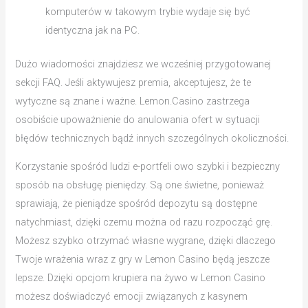
komputerów w takowym trybie wydaje się być
identyczna jak na PC.
Dużo wiadomości znajdziesz we wcześniej przygotowanej
sekcji FAQ. Jeśli aktywujesz premia, akceptujesz, że te
wytyczne są znane i ważne. Lemon.Casino zastrzega
osobiście upoważnienie do anulowania ofert w sytuacji
błędów technicznych bądź innych szczególnych okoliczności.
Korzystanie spośród ludzi e-portfeli owo szybki i bezpieczny
sposób na obsługę pieniędzy. Są one świetne, ponieważ
sprawiają, że pieniądze spośród depozytu są dostępne
natychmiast, dzięki czemu można od razu rozpocząć grę.
Możesz szybko otrzymać własne wygrane, dzięki dlaczego
Twoje wrażenia wraz z gry w Lemon Casino będą jeszcze
lepsze. Dzięki opcjom krupiera na żywo w Lemon Casino
możesz doświadczyć emocji związanych z kasynem