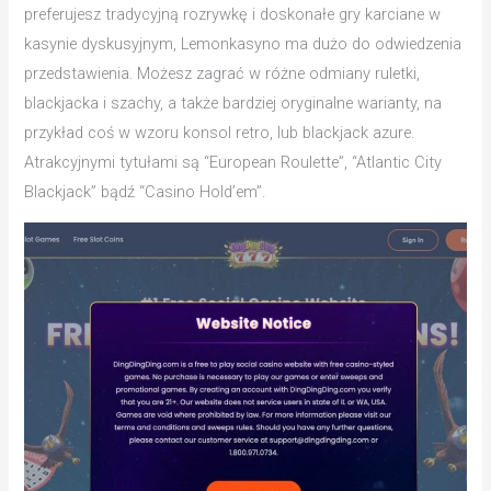
preferujesz tradycyjną rozrywkę i doskonałe gry karciane w
kasynie dyskusyjnym, Lemonkasyno ma dużo do odwiedzenia
przedstawienia. Możesz zagrać w różne odmiany ruletki,
blackjacka i szachy, a także bardziej oryginalne warianty, na
przykład coś w wzoru konsol retro, lub blackjack azure.
Atrakcyjnymi tytułami są “European Roulette”, “Atlantic City
Blackjack” bądź “Casino Hold’em”.