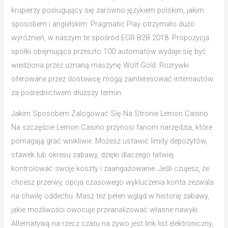
krupierzy posługujący się zarówno językiem polskim, jakim
sposobem i angielskim. Pragmatic Play otrzymało dużo
wyróżnień, w naszym te spośród EGR B2B 2018. Propozycja
spółki obejmująca przeszło 100 automatów wydaje się być
wiedziona przez uznaną maszynę Wolf Gold. Rozrywki
oferowane przez dostawcę mogą zainteresować internautów
za pośrednictwem dłuższy termin.
Jakim Sposobem Zalogować Się Na Stronie Lemon Casino
Na szczęście Lemon Casino przynosi fanom narzędzia, które
pomagają grać wnikliwie. Możesz ustawić limity depozytów,
stawek lub okresu zabawy, dzięki dlaczego łatwiej
kontrolować swoje koszty i zaangażowanie. Jeśli czujesz, że
chcesz przerwy, opcja czasowego wykluczenia konta zezwala
na chwilę oddechu. Masz też pełen wgląd w historię zabawy,
jakie możliwości owocuje przeanalizować własne nawyki.
Alternatywą na rzecz czatu na żywo jest link list elektroniczny,