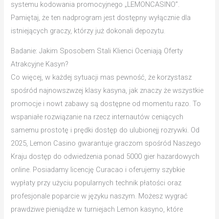
systemu kodowania promocyjnego „LEMONCASINO”.
Pamiętaj, że ten nadprogram jest dostępny wyłącznie dla
istniejących graczy, którzy już dokonali depozytu.
Badanie: Jakim Sposobem Stali Klienci Oceniają Oferty
Atrakcyjne Kasyn?
Co więcej, w każdej sytuacji mas pewność, że korzystasz
spośród najnowszwzej klasy kasyna, jak znaczy że wszystkie
promocje i nowt zabawy są dostępne od momentu razo. To
wspaniałe rozwiązanie na rzecz internautów ceniących
samemu prostotę i prędki dostęp do ulubionejj rozrywki. Od
2025, Lemon Casino gwarantuje graczom spośród Naszego
Kraju dostęp do odwiedzenia ponad 5000 gier hazardowych
online. Posiadamy licencję Curacao i oferujemy szybkie
wypłaty przy użyciu popularnych technik płatości oraz
profesjonale poparcie w języku naszym. Możesz wygrać
prawdziwe pieniądze w turniejach Lemon kasyno, które