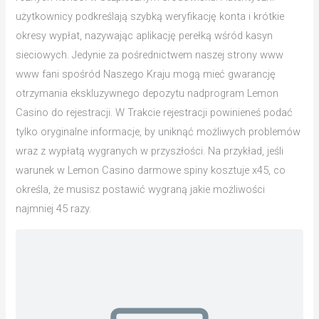
użytkownicy podkreślają szybką weryfikację konta i krótkie
okresy wypłat, nazywając aplikację perełką wśród kasyn
sieciowych. Jedynie za pośrednictwem naszej strony www
www fani spośród Naszego Kraju mogą mieć gwarancję
otrzymania ekskluzywnego depozytu nadprogram Lemon
Casino do rejestracji. W Trakcie rejestracji powinieneś podać
tylko oryginalne informacje, by uniknąć możliwych problemów
wraz z wypłatą wygranych w przyszłości. Na przykład, jeśli
warunek w Lemon Casino darmowe spiny kosztuje x45, co
określa, że ​​musisz postawić wygraną jakie możliwości
najmniej 45 razy.