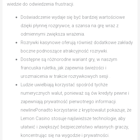
wiedzie do odwiedzenia frustracji.
Doświadczenie wydaje się być bardziej wartościowe
dzięki płynnej rozgrywce, a szansa na grę wraz z
odmiennymi zwiększa wrażenia.
Rozrywki kasynowe oferują również dodatkowe zakłady
boczne podnoszące atrakcyjność rozrywki.
Dostępne są różnorodne wariant gry, w naszym
francuska ruletka, jak zapewnia świeżości i
urozmaicenia w trakcie rozrywkowych sesji .
Ludzie uwielbiają korzystać spośród tychże
numerycznych walut, ponieważ są ów kredyty pewne i
zapewniają prywatność pierwotnego informacji.
newlinePonadto korzystanie z kryptowalut pokazuje, że
Lemon Casino stosuje najświeższe technologie, aby
ułatwić i zwiększyć bezpieczeństwo własnych graczy,
koncentrując się na wygodzie i prywatności.