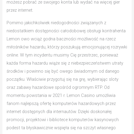
możesz pobrać ze swojego konta lub wydać na więcej gier
przez internet.
Pomimo jakichkolwiek niedogodności związanych z
niedostatkiem dostępności całodobowej obsługi kontrahenta
Lemon owo wciąż godna baczności możliwość na rzecz
miłośników hazardu, którzy poszukują emocjonującej rozrywki
online. W tym incydentu musimy Cię przestrzec, ponieważ
każda forma hazardu wiąże się z niebezpieczeństwem utraty
środków i powinno się być owego świadomym od danego
początku. Właściwie przygotuj się na grę, wybierając sloty
oraz zabawy hazardowe spośród ogromnym RTP. Od
momentu powstania w 2021 r. Lemon Casino umożliwia
fanom najlepszą ofertę komputerów hazardowych przez
internet dostępnych dla internautów. Dzięki doskonałej
promocji, projektowi i bibliotece komputerów kasynowych
podest ta błyskawicznie wspięła się na szczyt własnego