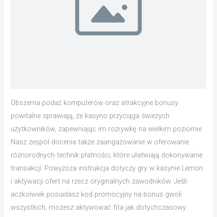
Obszerna podaż komputerów oraz atrakcyjne bonusy
powitalne sprawiają, że kasyno przyciąga świeżych
użytkowników, zapewniając im rozrywkę na wielkim poziomie.
Nasz zespół docenia także zaangażowanie w oferowanie
różnorodnych technik płatności, które ułatwiają dokonywanie
transakcji. Powyższa instrukcja dotyczy gry w kasynie Lemon
i aktywacji ofert na rzecz oryginalnych zawodników. Jeśli
aczkolwiek posiadasz kod promocyjny na bonus gwoli
wszystkich, możesz aktywować fita jak dotychczasowy