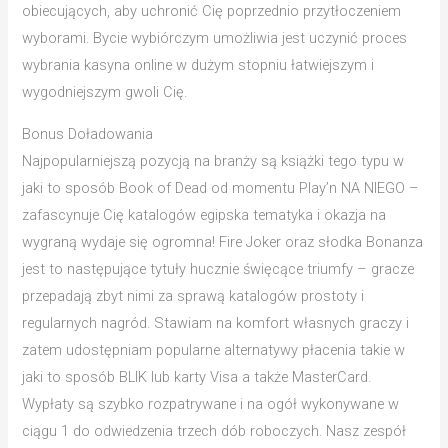
obiecujących, aby uchronić Cię poprzednio przytłoczeniem
wyborami. Bycie wybiórczym umożliwia jest uczynić proces
wybrania kasyna online w dużym stopniu łatwiejszym i
wygodniejszym gwoli Cię.
Bonus Doładowania
Najpopularniejszą pozycją na branży są książki tego typu w
jaki to sposób Book of Dead od momentu Play’n NA NIEGO –
zafascynuje Cię katalogów egipska tematyka i okazja na
wygraną wydaje się ogromna! Fire Joker oraz słodka Bonanza
jest to następujące tytuły hucznie święcące triumfy – gracze
przepadają zbyt nimi za sprawą katalogów prostoty i
regularnych nagród. Stawiam na komfort własnych graczy i
zatem udostępniam popularne alternatywy płacenia takie w
jaki to sposób BLIK lub karty Visa a także MasterCard.
Wypłaty są szybko rozpatrywane i na ogół wykonywane w
ciągu 1 do odwiedzenia trzech dób roboczych. Nasz zespół