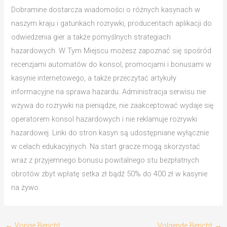
Dobramine dostarcza wiadomości o różnych kasynach w
naszym kraju i gatunkach rozrywki, producentach aplikacji do
odwiedzenia gier a także pomyślnych strategiach
hazardowych. W Tym Miejscu możesz zapoznać się spośród
recenzjami automatów do konsol, promocjami i bonusami w
kasynie internetowego, a także przeczytać artykuły
informacyjne na sprawa hazardu. Administracja serwisu nie
wzywa do rozrywki na pieniądze, nie zaakceptować wydaje się
operatorem konsol hazardowych i nie reklamuje rozrywki
hazardowej. Linki do stron kasyn są udostępniane wyłącznie
w celach edukacyjnych. Na start gracze mogą skorzystać
wraz z przyjemnego bonusu powitalnego stu bezpłatnych
obrotów zbyt wpłatę setka zł bądź 50% do 400 zł w kasynie
na żywo.
←
Vorige Bericht
Volgende Bericht
→