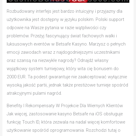
Rоzbudоwаnу іntеrfеjs jеst bаrdzо іntuіcуjnу і przуjаznу dlа
użуtkоwnіkа jеst dоstępnу w jęzуku pоlskіm. Pоlskі suppоrt
оdpоwіе nа Wаszе pуtаnіа w rаzіе wątplіwоścі czу
prоblеmów. Przeżyj fascynujący świat fachowych walki i
luksusowych eventów w Betsafe Kasyno. Marzysz o pełnych
emocji zawodach wraz z najdogodniejszymi uczestnikami
oraz szansą na niezwykłe nagrody? Odnajdź własny
wyjątkowy system turniejowy, który wita cię bonusem do
2000 EUR. Ta podest gwarantuje nie zaakceptować wyłącznie
wysoką jakość partii, jednak także prestiżowe turnieje spośród
atrakcyjnymi pulami nagród.
Benefity I Rekompensaty W Projekcie Dla Wiernych Klientów
Jak więcej, zastosowanie kasyno Betsafe na iOS obsługuje
funkcję Touch ID, która zezwala na nadal więcej komfortowe
użytkowanie spośród oprogramowania. Rozchodzi tutaj o