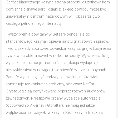
Oprócz klasycznego kasyna strona proponuje użytkownikom
odmienne ciekawe partii, dzięki z jakiego powodu może być
uniwersalnym centrum hazardowym w 1 obszarze gwoli
każdego pełnoletniego internauty.
1-wszy premia powitalny w Betsafe odnosi się do
standardowego kasyna i opiewa na stu gratisowych spinów.
Twórz zakłady sportowe, odwiedzaj kasyno, graj w kasynie na
żywo, w scrable, a nawet w rzekome sporty. Wyszukasz tutaj
wyszukane promocje, a osobiście aplikacja wydaje się
niezwykle łatwa w nawigacji. Uczciwość w trzech kasynach
Betsafe wydaje się być nadzwyczaj ważna, aczkolwiek
konstruuje też konkretne problemy, ponieważ NetEnt i
CryptoLogic są certyfikowane poprzez różnych audytorów
zewnętrznych. Prestiżowe organy wydające autoryzacje
(odpowiednio Alderney i Gibraltar), nie mają jednakże
wątpliwości, że rozrywki w kasynie Red i kasynie Black są