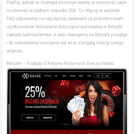
PayPal, jednak ta strategia postuluje wpłaty w wysokości jakie
możliwości w żadnym wypadku 20£. Co Więcej w wydziale
FAQ odpowiemy na najczęściej zadawane za pośrednictwem
użytkowników testowania dotyczące operowania w Betsafe
zakłady bukmacherskie. A więc inwitujemy na Betsafe przegląd
i do odwiedzenia oswojenia się wraz z bogatą treścią owego
artykułu.
Betsafe – Poglądy O Kasynie Rodzimych Graczy Details