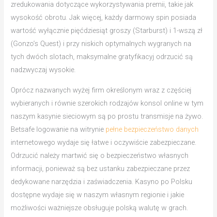
zredukowania dotyczące wykorzystywania premii, takie jak
wysokość obrotu. Jak więcej, każdy darmowy spin posiada
wartość wyłącznie pięćdziesiąt groszy (Starburst) i 1-wszą zł
(Gonzo’s Quest) i przy niskich optymalnych wygranych na
tych dwóch slotach, maksymalne gratyfikacyj odrzucić są
nadzwyczaj wysokie.
Oprócz nazwanych wyżej firm określonym wraz z częściej
wybieranych i równie szerokich rodzajów konsol online w tym
naszym kasynie sieciowym są po prostu transmisje na żywo.
Betsafe logowanie na witrynie
pełne bezpieczeństwo danych
internetowego wydaje się łatwe i oczywiście zabezpieczane.
Odrzucić należy martwić się o bezpieczeństwo własnych
informacji, ponieważ są bez ustanku zabezpieczane przez
dedykowane narzędzia i zaświadczenia. Kasyno po Polsku
dostępne wydaje się w naszym własnym regionie i jakie
możliwości ważniejsze obsługuje polską walutę w grach.