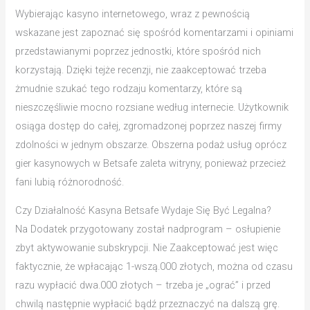
Wybierając kasyno internetowego, wraz z pewnością
wskazane jest zapoznać się spośród komentarzami i opiniami
przedstawianymi poprzez jednostki, które spośród nich
korzystają. Dzięki tejże recenzji, nie zaakceptować trzeba
żmudnie szukać tego rodzaju komentarzy, które są
nieszczęśliwie mocno rozsiane według internecie. Użytkownik
osiąga dostęp do całej, zgromadzonej poprzez naszej firmy
zdolności w jednym obszarze. Obszerna podaż usług oprócz
gier kasynowych w Betsafe zaleta witryny, ponieważ przecież
fani lubią różnorodność.
Czy Działalność Kasyna Betsafe Wydaje Się Być Legalna?
Na Dodatek przygotowany został nadprogram – osłupienie
zbyt aktywowanie subskrypcji. Nie Zaakceptować jest więc
faktycznie, że wpłacając 1-wszą.000 złotych, można od czasu
razu wypłacić dwa.000 złotych – trzeba je „ograć” i przed
chwilą następnie wypłacić bądź przeznaczyć na dalszą grę.