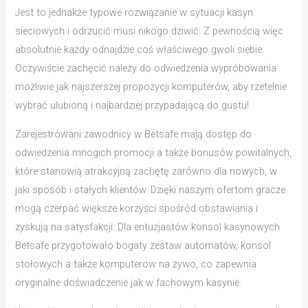
Jest to jednakże typowe rozwiązanie w sytuacji kasyn
sieciowych i odrzucić musi nikogo dziwić. Z pewnością więc
absolutnie każdy odnajdzie coś właściwego gwoli siebie.
Oczywiście zachęcić należy do odwiedzenia wypróbowania
możliwie jak najszerszej propozycji komputerów, aby rzetelnie
wybrać ulubioną i najbardziej przypadającą do gustu!
Zarejestrowani zawodnicy w Betsafe mają dostęp do
odwiedzenia mnogich promocji a także bonusów powitalnych,
które stanowią atrakcyjną zachętę zarówno dla nowych, w
jaki sposób i stałych klientów. Dzięki naszym ofertom gracze
mogą czerpać większe korzyści spośród obstawiania i
zyskują na satysfakcji. Dla entuzjastów konsol kasynowych
Betsafe przygotowało bogaty zestaw automatów, konsol
stołowych a także komputerów na żywo, co zapewnia
oryginalne doświadczenie jak w fachowym kasynie.