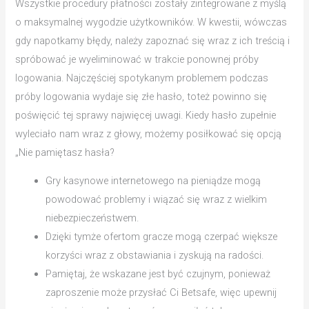
Wszystkie procedury płatności zostały zintegrowane z myślą
o maksymalnej wygodzie użytkowników. W kwestii, wówczas
gdy napotkamy błędy, należy zapoznać się wraz z ich treścią i
spróbować je wyeliminować w trakcie ponownej próby
logowania. Najczęściej spotykanym problemem podczas
próby logowania wydaje się złe hasło, toteż powinno się
poświęcić tej sprawy najwięcej uwagi. Kiedy hasło zupełnie
wyleciało nam wraz z głowy, możemy posiłkować się opcją
„Nie pamiętasz hasła?
Gry kasynowe internetowego na pieniądze mogą
powodować problemy i wiązać się wraz z wielkim
niebezpieczeństwem.
Dzięki tymże ofertom gracze mogą czerpać większe
korzyści wraz z obstawiania i zyskują na radości.
Pamiętaj, że wskazane jest być czujnym, ponieważ
zaproszenie może przysłać Ci Betsafe, więc upewnij