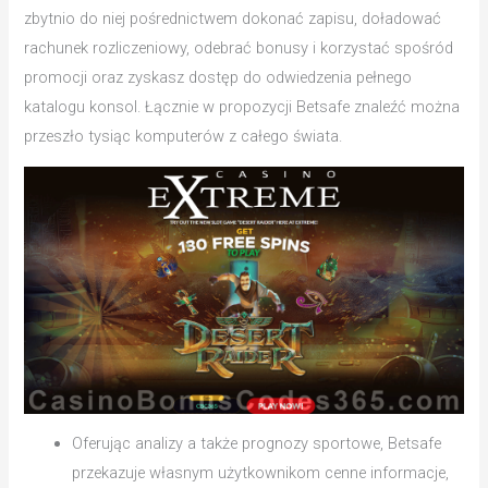
zbytnio do niej pośrednictwem dokonać zapisu, doładować
rachunek rozliczeniowy, odebrać bonusy i korzystać spośród
promocji oraz zyskasz dostęp do odwiedzenia pełnego
katalogu konsol. Łącznie w propozycji Betsafe znaleźć można
przeszło tysiąc komputerów z całego świata.
Oferując analizy a także prognozy sportowe, Betsafe
przekazuje własnym użytkownikom cenne informacje,