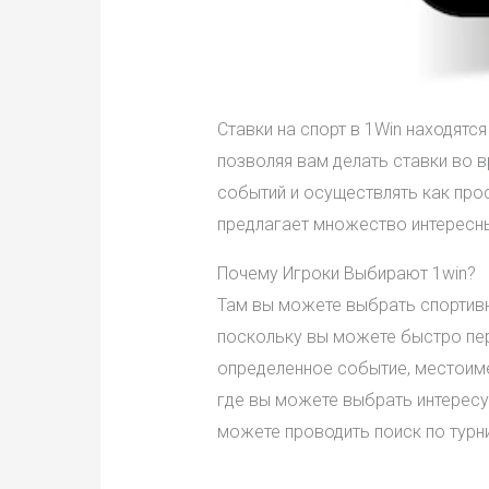
Ставки на спорт в 1Win находятся
позволяя вам делать ставки во в
событий и осуществлять как прос
предлагает множество интересны
Почему Игроки Выбирают 1win?
Там вы можете выбрать спортивно
поскольку вы можете быстро пер
определенное событие, местоиме
где вы можете выбрать интересу
можете проводить поиск по турни