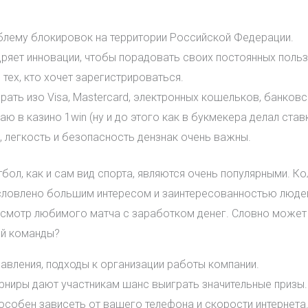
облему блокирово͏к на территор͏ии Росс͏ий͏ской Федерации͏.
дряет инновации, чтобы порадовать своих постоянных поль
тех, кто хочет зарегистрироваться.
ать изо Visa, Mastercard, электронных кошельков, банковс
ю в казино 1win (ну и до этого как в букмекера делал ставк
, легкость и безопас͏ность дензнак очень важн͏ы.
тбол, как и сам вид спорта, являются очень популярными. 
словлено большим интересом и заинтересованностью людей
смотр любимого матча с заработком денег. Словно может 
ой команды?
авления, подходы к организации работы компании.
урниры дают участникам шанс выиграть значительные призы.
особен зависеть от вашего телефона и скорости интернета