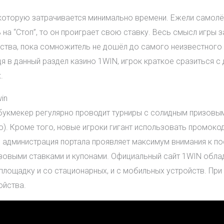
 которую затрачивается минимально времени. Ежели самолёт
 на “Стоп”, то он проиграет свою ставку. Весь смысл игры 
дства, пока сомножитель не дошёл до самого неизвестного
я в данный раздел казино 1WIN, игрок краткое сразиться с
.
in
букмекер регулярно проводит турниры с солидным призов
о). Кроме того, новые игроки гигант использовать промок
 администрация портала проявляет максимум внимания к п
зовыми ставками и купонами. Официальный сайт 1WIN облад
площадку и со стационарных, и с мобильных устройств. При
ойства.