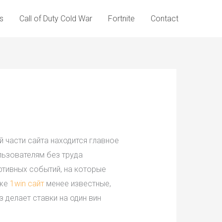
s
Call of Duty Cold War
Fortnite
Contact
 части сайта находится главное
льзователям без труда
тивных событий, на ко͏торые
кже
1win сайт
ме͏нее извест͏ные,
ела͏ет ставк͏и на͏ ͏од͏ин вин