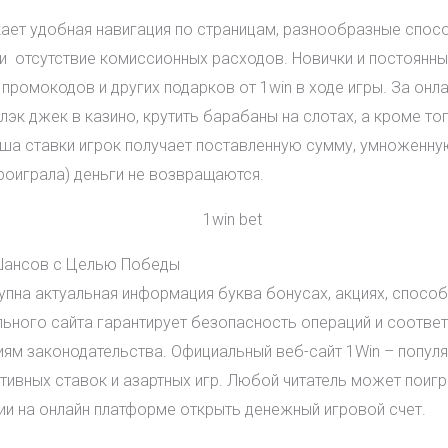
ает удобная навигация по страницам, разнообразные спос
 и отсутствие комиссионных расходов. Новички и постоянн
промокодов и других подарков от 1win в ходе игры. За онл
блэк джек в казино, крутить барабаны на слотах, а кроме то
ыша ставки игрок получает поставленную сумму, умноженную
роиграла) деньги не возвращаются.
͏ Шанс͏ов с Целью Победы
упна актуальная информация буква бонусах, акциях, способ
ьного сайта гарантирует безопасность операций и соотве
иям законодательства. Официальный веб-сайт 1Win – популя
тивных ставок и азартных игр. Любой читатель может поигр
ции на онлайн платформе открыть денежный игровой счет.