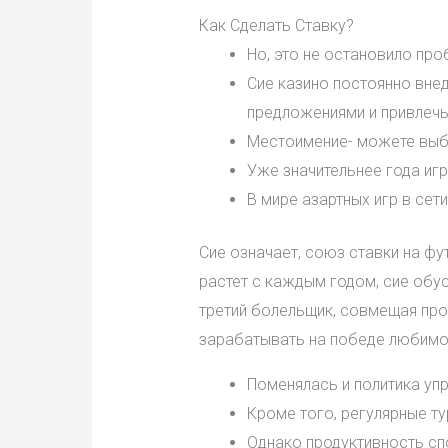
Как Сделать Ставку?
Но,͏ ͏это не остановило пр
Сие казино постоянно вне
предложениями и привлечь 
Местоимение- можете выбр
Уже значительнее года игра
В мире азартных игр в сети
Сие означает, союз ставки на фу
растет с каждым годом, сие обу
третий болельщик, совмещая про
зарабатывать на победе любим
Поменялась и политика упр
Кроме того, регулярные т
Однако продуктивность сп