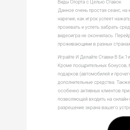
Виды Спорта с Целью Ставок
Данное очень простая сеанс, на
наречие, как игрок успеет нажать
прозевать и успеть забрать сре
видеоигра не окончилась. Перейд
проживающими в разных странах
Играйте И Делайте Ставки В Бк 1w
Кроме поощрительных бонусов, 
подарков (автомобилей и прочег
дополнительные средства. Также
особенно активных клиентов при
позволяющей входить на онлайн-
разрешение экрана вашего устр