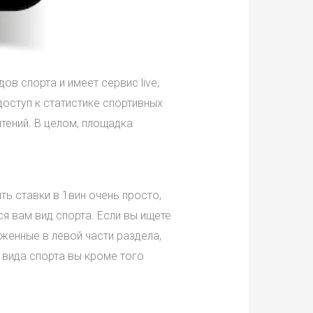
ов спорта и имеет сервис live,
доступ к статистике спортивных
тений. В целом, площадка
ь ставки в 1вин очень просто,
 вам вид спорта. Если вы ищете
женные в левой части раздела,
 вида спорта вы кроме того