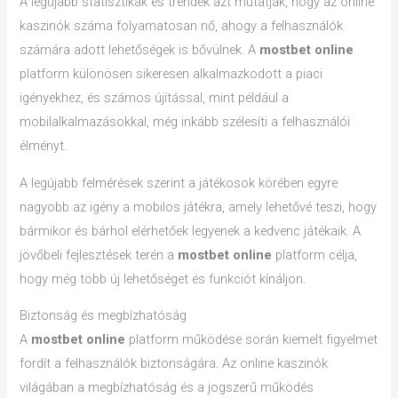
A legújabb statisztikák és trendek azt mutatják, hogy az online
kaszinók száma folyamatosan nő, ahogy a felhasználók
számára adott lehetőségek is bővülnek. A
mostbet online
platform különösen sikeresen alkalmazkodott a piaci
igényekhez, és számos újítással, mint például a
mobilalkalmazásokkal, még inkább szélesíti a felhasználói
élményt.
A legújabb felmérések szerint a játékosok körében egyre
nagyobb az igény a mobilos játékra, amely lehetővé teszi, hogy
bármikor és bárhol elérhetőek legyenek a kedvenc játékaik. A
jövőbeli fejlesztések terén a
mostbet online
platform célja,
hogy még több új lehetőséget és funkciót kínáljon.
Biztonság és megbízhatóság
A
mostbet online
platform működése során kiemelt figyelmet
fordít a felhasználók biztonságára. Az online kaszinók
világában a megbízhatóság és a jogszerű működés