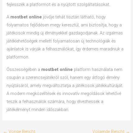
fejlesszék a platformot és a nyújtott szolgáltatásokat.
A
mostbet online
jövője tehát tisztán látható, hogy
folyamatos fejlődésen megy keresztül, ami biztosítja, hogy a
játékosok mindig új élményekkel gazdagodjanak. Az izgalmas
játéklehetőségek mellett folyamatosan új technológiák és
ajánlatok is várják a felhasználókat, így érdemes maradniuk a
platformon.
Összességében a
mostbet online
platform használata nem
csupán a szerencsejátékról szól, hanem egy átfogó élmény
nyújtásáról, amely megváltoztatja a játékosok játékkultúráját.
A modern megközelítések és innovatív megoldások lehetővé
teszik a felhasználók számára, hogy élvezhessék a
játékélményt minden időszakban.
←
Vorige Bericht
Volgende Bericht
→