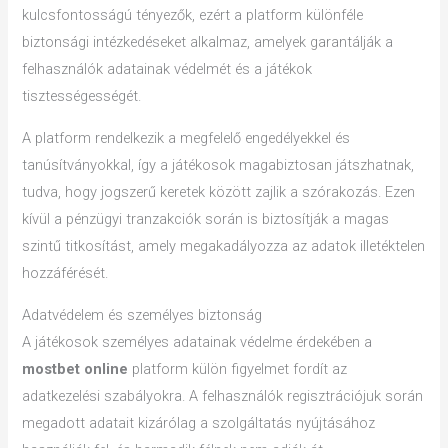
kulcsfontosságú tényezők, ezért a platform különféle
biztonsági intézkedéseket alkalmaz, amelyek garantálják a
felhasználók adatainak védelmét és a játékok
tisztességességét.
A platform rendelkezik a megfelelő engedélyekkel és
tanúsítványokkal, így a játékosok magabiztosan játszhatnak,
tudva, hogy jogszerű keretek között zajlik a szórakozás. Ezen
kívül a pénzügyi tranzakciók során is biztosítják a magas
szintű titkosítást, amely megakadályozza az adatok illetéktelen
hozzáférését.
Adatvédelem és személyes biztonság
A játékosok személyes adatainak védelme érdekében a
mostbet online
platform külön figyelmet fordít az
adatkezelési szabályokra. A felhasználók regisztrációjuk során
megadott adatait kizárólag a szolgáltatás nyújtásához