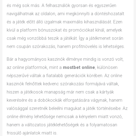
és még sok más. A felhasználók gyorsan és egyszerűen
navigálhatnak az oldalon, ami megkönnyíti a döntéshozatalt
és a játék előtt álló izgalmak maximális kihasználását. Ezen
kívül a platform bónuszokat és promóciókat kínál, amelyek
csak még vonzóbbá teszik a játékát. Így a játékmenet során
nem csupán szórakozás, hanem profitnövelés is lehetséges.
Bár a hagyományos kaszinók élménye mindig is vonzó volt,
az online platformok, mint a
mostbet online
, különösen
népszerűvé váltak a fiatalabb generációk körében. Az online
kaszinók felnőttek kedvenc szórakozási formájává váltak,
hiszen a játékosok manapság már nem csak a kártyák
keverésére és a dobókockák elforgatására vágynak, hanem
valósággal szeretnék beleélni magukat a játék történéseibe. Az
online élmény lehetősége nemcsak a kényelem miatt vonzó,
hanem a változatos játéklehetőségek és a folyamatosan
frissülő ajánlatok miatt is.