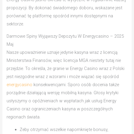
propozycji. By dokonać świadomego doboru, wskazane jest
porównać tę platformę spośród innymi dostępnymi na
sektorze.
Darmowe Spiny Wyjąwszy Depozytu W Energycasino – 2025
Maj
Nasze upoważnienie uznaje jedynie kasyna wraz z licencją
Ministerstwa Finansów, więc licencja MGA niestety tutaj nie
przejdzie. To określa, że granie w Energy Casino wraz z Polski
jest niezgodne wraz z wzorami i może wiązać się spośród
energycasino
konsekwencjami. Sporo osób docenia także
porządnie działającą wersję mobilną kasyna. Głosy krytyki
usłyszymy o opóźnieniach w wypłatach jak usług Energy
Casino oraz ograniczeniach kasyna w poszczególnych
regionach świata.
Żeby otrzymać wszelkie napomknięte bonusy,