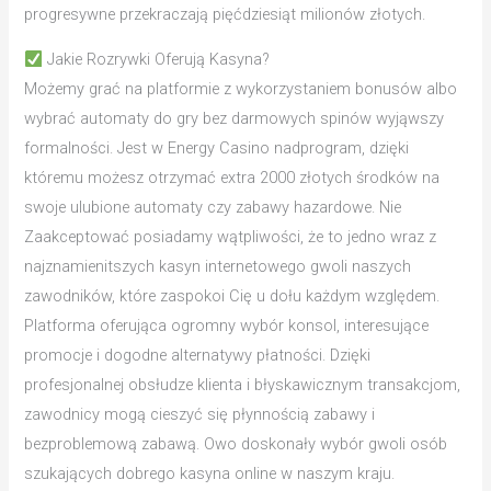
progresywne przekraczają pięćdziesiąt milionów złotych.
Jakie Rozrywki Oferują Kasyna?
Możemy grać na platformie z wykorzystaniem bonusów albo
wybrać automaty do gry bez darmowych spinów wyjąwszy
formalności. Jest w Energy Casino nadprogram, dzięki
któremu możesz otrzymać extra 2000 złotych środków na
swoje ulubione automaty czy zabawy hazardowe. Nie
Zaakceptować posiadamy wątpliwości, że to jedno wraz z
najznamienitszych kasyn internetowego gwoli naszych
zawodników, które zaspokoi Cię u dołu każdym względem.
Platforma oferująca ogromny wybór konsol, interesujące
promocje i dogodne alternatywy płatności. Dzięki
profesjonalnej obsłudze klienta i błyskawicznym transakcjom,
zawodnicy mogą cieszyć się płynnością zabawy i
bezproblemową zabawą. Owo doskonały wybór gwoli osób
szukających dobrego kasyna online w naszym kraju.