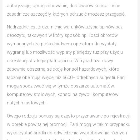
autoryzacje, oprogramowanie, dostawców konsol i inne
zasadnicze szczegóły, których odrzucić możesz przegapić.
Nadrzędne jest zrozumienie warunków użycia spinów bez
depozytu, takowych w który sposób np. Ilości obrotów
wymaganych za pośrednictwem operatora do wypłaty
wygranej lub możliwość wypłaty pieniędzy tuż przy użyciu
określonej strategie płatności np. Witryna hazardowy
zapewnia obszerną selekcję konsol hazardowych, które
łącznie obejmują więcej niż 6600+ odrębnych sugestii. Fani
mogą spodziewać się w tymże obszarze automatów,
komputerów stołowych, konsol na żywo i komputerów
natychmiastowych.
Owego rodzaju bonusy są często przyznawane po rejestracji,
w obrębie powitalnej promocji. Fani mogą w takim przypadku
wykorzystać środki do odwiedzenia wypróbowania różnych