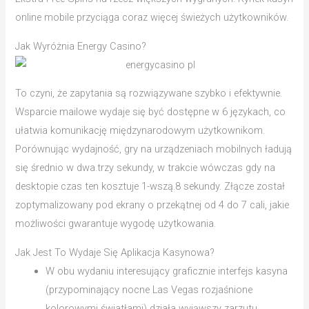
online mobile przyciąga coraz więcej świeżych użytkowników.
Jak Wyróżnia Energy Casino?
To czyni, że zapytania są rozwiązywane szybko i efektywnie.
Wsparcie mailowe wydaje się być dostępne w 6 językach, co
ułatwia komunikację międzynarodowym użytkownikom.
Porównując wydajność, gry na urządzeniach mobilnych ładują
się średnio w dwa.trzy sekundy, w trakcie wówczas gdy na
desktopie czas ten kosztuje 1-wszą.8 sekundy. Złącze został
zoptymalizowany pod ekrany o przekątnej od 4 do 7 cali, jakie
możliwości gwarantuje wygodę użytkowania.
Jak Jest To Wydaje Się Aplikacja Kasynowa?
W obu wydaniu interesujący graficznie interfejs kasyna
(przypominający nocne Las Vegas rozjaśnione
kolorowymi światłami) działa wyjąwszy zarzutu.