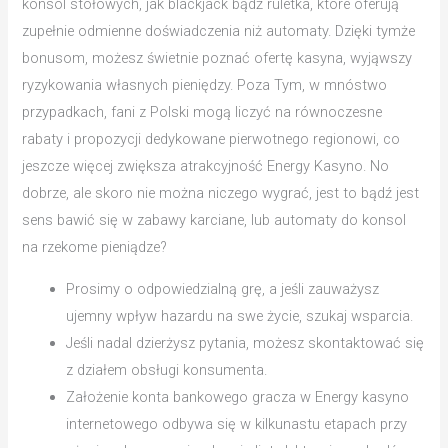
konsol stołowych, jak blackjack bądź ruletka, które oferują
zupełnie odmienne doświadczenia niż automaty. Dzięki tymże
bonusom, możesz świetnie poznać ofertę kasyna, wyjąwszy
ryzykowania własnych pieniędzy. Poza Tym, w mnóstwo
przypadkach, fani z Polski mogą liczyć na równoczesne
rabaty i propozycji dedykowane pierwotnego regionowi, co
jeszcze więcej zwiększa atrakcyjność Energy Kasyno. No
dobrze, ale skoro nie można niczego wygrać, jest to bądź jest
sens bawić się w zabawy karciane, lub automaty do konsol
na rzekome pieniądze?
Prosimy o odpowiedzialną grę, a jeśli zauważysz
ujemny wpływ hazardu na swe życie, szukaj wsparcia.
Jeśli nadal dzierżysz pytania, możesz skontaktować się
z działem obsługi konsumenta.
Założenie konta bankowego gracza w Energy kasyno
internetowego odbywa się w kilkunastu etapach przy