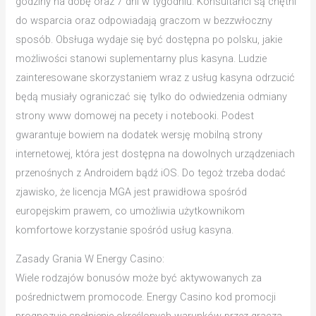
godziny na dobę oraz 7 dni w tygodniu. Konsultanci są chętni
do wsparcia oraz odpowiadają graczom w bezzwłoczny
sposób. Obsługa wydaje się być dostępna po polsku, jakie
możliwości stanowi suplementarny plus kasyna. Ludzie
zainteresowane skorzystaniem wraz z usług kasyna odrzucić
będą musiały ograniczać się tylko do odwiedzenia odmiany
strony www domowej na pecety i notebooki. Podest
gwarantuje bowiem na dodatek wersję mobilną strony
internetowej, która jest dostępna na dowolnych urządzeniach
przenośnych z Androidem bądź iOS. Do tegoż trzeba dodać
zjawisko, że licencja MGA jest prawidłowa spośród
europejskim prawem, co umożliwia użytkownikom
komfortowe korzystanie spośród usług kasyna.
Zasady Grania W Energy Casino:
Wiele rodzajów bonusów może być aktywowanych za
pośrednictwem promocode. Energy Casino kod promocji