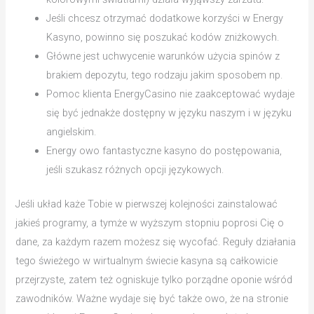
Jeśli chcesz otrzymać dodatkowe korzyści w Energy
Kasyno, powinno się poszukać kodów zniżkowych.
Główne jest uchwycenie warunków użycia spinów z
brakiem depozytu, tego rodzaju jakim sposobem np.
Pomoc klienta EnergyCasino nie zaakceptować wydaje
się być jednakże dostępny w języku naszym i w języku
angielskim.
Energy owo fantastyczne kasyno do postępowania,
jeśli szukasz różnych opcji językowych.
Jeśli układ każe Tobie w pierwszej kolejności zainstalować
jakieś programy, a tymże w wyższym stopniu poprosi Cię o
dane, za każdym razem możesz się wycofać. Reguły działania
tego świeżego w wirtualnym świecie kasyna są całkowicie
przejrzyste, zatem też ogniskuje tylko porządne oponie wśród
zawodników. Ważne wydaje się być także owo, że na stronie