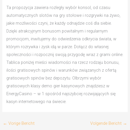
Ta propozycja zawiera rozległy wybór konsol, od czasu
automatycznych slotów na gry stołowe i rozgrywki na żywo,
jakie możliwości czyni, że każdy odnajdzie coś dla siebie.
Dzięki atrakcyjnym bonusom powitalnym i regularnym
promocjom, inwitujemy do odwiedzenia odkrycia świata, w
którym rozrywka i zysk idą w parze. Dołącz do własnej
społeczności i rozpocznij swoją przygodę wraz z grami online.
Tablica poniżej mieści wiadomości na rzecz rodzaju bonusu,
ilości gratisowych spinów i warunków związanych z ofertą
gratisowych spinów bez depozytu. Olbrzymi wybór
gratisowych klasy demo gier kasynowych znajdziesz w
EnergyCasino – w 1 spośród najszybciej rozwijających się
kasyn internetowego na świecie.
←
Vorige Bericht
Volgende Bericht
→