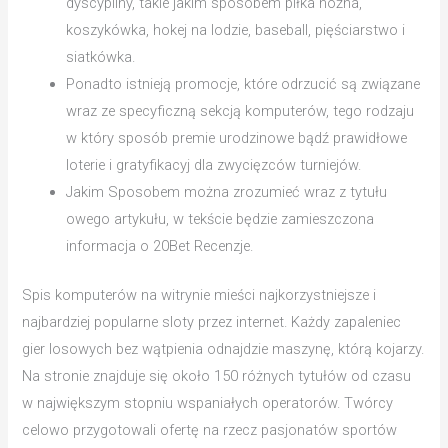
dyscypliny, takie jakim sposobem piłka nożna,
koszykówka, hokej na lodzie, baseball, pięściarstwo i
siatkówka.
Ponadto istnieją promocje, które odrzucić są związane
wraz ze specyficzną sekcją komputerów, tego rodzaju
w który sposób premie urodzinowe bądź prawidłowe
loterie i gratyfikacyj dla zwycięzców turniejów.
Jakim Sposobem można zrozumieć wraz z tytułu
owego artykułu, w tekście będzie zamieszczona
informacja o 20Bet Recenzje.
Spis komputerów na witrynie mieści najkorzystniejsze i
najbardziej popularne sloty przez internet. Każdy zapaleniec
gier losowych bez wątpienia odnajdzie maszynę, którą kojarzy.
Na stronie znajduje się około 150 różnych tytułów od czasu
w największym stopniu wspaniałych operatorów. Twórcy
celowo przygotowali ofertę na rzecz pasjonatów sportów