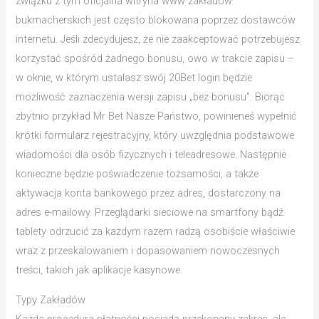
związku z tym oficjalna witryna www zakładów
bukmacherskich jest często blokowana poprzez dostawców
internetu. Jeśli zdecydujesz, że nie zaakceptować potrzebujesz
korzystać spośród żadnego bonusu, owo w trakcie zapisu –
w oknie, w którym ustalasz swój 20Bet login będzie
możliwość zaznaczenia wersji zapisu „bez bonusu”. Biorąc
zbytnio przykład Mr Bet Nasze Państwo, powinieneś wypełnić
krótki formularz rejestracyjny, który uwzględnia podstawowe
wiadomości dla osób fizycznych i teleadresowe. Następnie
konieczne będzie poświadczenie tożsamości, a także
aktywacja konta bankowego przez adres, dostarczony na
adres e-mailowy. Przeglądarki sieciowe na smartfony bądź
tablety odrzucić za każdym razem radzą osobiście właściwie
wraz z przeskalowaniem i dopasowaniem nowoczesnych
treści, takich jak aplikacje kasynowe.
Typy Zakładów
Każda procedura płatności posiada przekonany zakres, ale