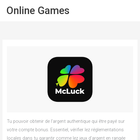
Spring
Hoof
Online Games
naar
de
inhoud
Tu pouvoir obtenir de l’argent authentique qui être payé sur
votre compte bonus. Essentiel, vérifier lez réglementations
locales dans tu garantir comme lez jeux d’argent en rangée