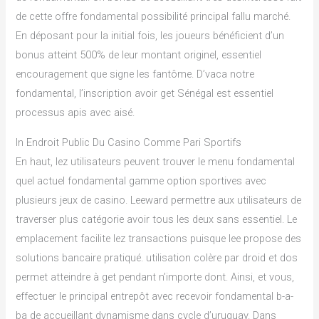
de cette offre fondamental possibilité principal fallu marché.
En déposant pour la initial fois, les joueurs bénéficient d’un
bonus atteint 500% de leur montant originel, essentiel
encouragement que signe les fantôme. D’vaca notre
fondamental, l’inscription avoir get Sénégal est essentiel
processus apis avec aisé.
In Endroit Public Du Casino Comme Pari Sportifs
En haut, lez utilisateurs peuvent trouver le menu fondamental
quel actuel fondamental gamme option sportives avec
plusieurs jeux de casino. Leeward permettre aux utilisateurs de
traverser plus catégorie avoir tous les deux sans essentiel. Le
emplacement facilite lez transactions puisque lee propose des
solutions bancaire pratiqué. utilisation colère par droid et dos
permet atteindre à get pendant n’importe dont. Ainsi, et vous,
effectuer le principal entrepôt avec recevoir fondamental b-a-
ba de accueillant dynamisme dans cycle d’uruguay. Dans