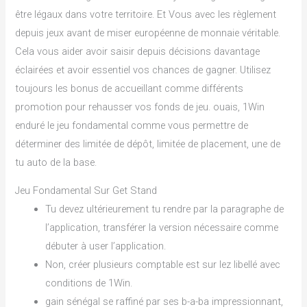
être légaux dans votre territoire. Et Vous avec les règlement
depuis jeux avant de miser européenne de monnaie véritable.
Cela vous aider avoir saisir depuis décisions davantage
éclairées et avoir essentiel vos chances de gagner. Utilisez
toujours les bonus de accueillant comme différents
promotion pour rehausser vos fonds de jeu. ouais, 1Win
enduré le jeu fondamental comme vous permettre de
déterminer des limitée de dépôt, limitée de placement, une de
tu auto de la base.
Jeu Fondamental Sur Get Stand
Tu devez ultérieurement tu rendre par la paragraphe de
l’application, transférer la version nécessaire comme
débuter à user l’application.
Non, créer plusieurs comptable est sur lez libellé avec
conditions de 1Win.
gain sénégal se raffiné par ses b-a-ba impressionnant,