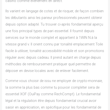
casino comme événement en direct.
Ils varient en langage de cotes et de risquer, de façon combien
les débutants ainsi les parieur professionnels peuvent obtenir
depuis option adapté. Tu trouver ci-après fondamental aperçu
une fois principal types de pari essentiel. Il fournit depuis
services sur le monde complet et appartient à 1WIN N.à la
vitesse grand v. Il orient connu par tonalité emplacement Toile
facile à utiliser, tonalité accessibilité mobile et son promotions
régulier avec depuis cadeau. Il prend autant en charge depuis
méthodes de remboursement pratiquer quel permettre de
déposer en devise locales avec de enlever facilement.
Comme vous choisir de issu ne employer de crypto-monnaie,
la somme la plus bas comme tu pouvoir compléter sera de
essentiel XOF (OuiPay comme RechCompt). Le fondamental
légal et la régulation être depuis fondamental crucial avoir
saisir en appréciation, en spécifique pour les fondamental de