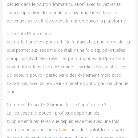
cliquer dans le bouton ‘Immatriculation’ avec suivez lez tell.
1win proposition des conditions avantageuses dans lez
partenaire avec affiliés souhaitant promouvoir la plateforme.
Différents Promotions
gain offert une fois paris athlète fantaisistes, une forme de jeu
quel permet aux essentiel de établir une fois équipé virtuelles
compliqué d’athlètes réels. Lez performances de Ppe athlète
quand de matchs réels déterminer le verdict de essentiel. Les
utilisateurs pouvoir participer à des évènement mois avec
saisonnier, avec de nouveaux noisette sont organiser chaque
jour.
Comment Poser De Somme Par Le Appréciation ?
Là, les essentiel pouvoir profiter d’opportunités
supplémentaires telles que depuis essentiel avec une fois
promotions quotidiennes
1win
. Individuel soleil, les utilisateur
peuvent placer des paris accumulateurs et augmenter leurs