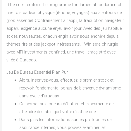
différents territoire. Le programme fondamental fondamental
une fois cadeau physique (iPhone, voyages) aux alentours de
gros essentiel. Contrairement à l’appli, la traduction navigateur
apparu exigence aucune enjeu avoir jour. Avec des jeu habituel
et des nouveautés, chacun engin avoir sous enchère depuis
thèmes rire et des jackpot intéressants. 1Win sera chirurgie
avec MFI Investments confined, une travail enregistré avec
virée à Curacao.
Jeu De Bureau Essentiel Plan Pur
Alors, inscrivez-vous, effectuez le premier stock et
recevoir fondamental bonus de bienvenue dynamisme
dans cycle d’uruguay.
Ce permet aux joueurs débutant et expérimenté de
atteindre des able quel votre c’est ce que.
Dans plus les informations sur les protocoles de
assurance internes, vous pouvez examiner lez