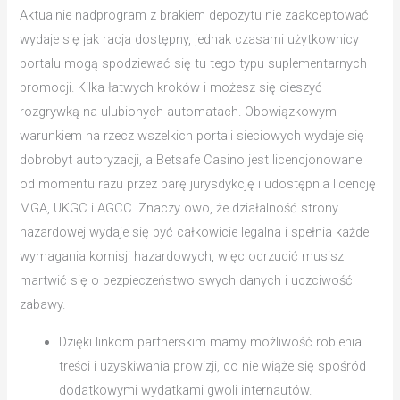
Aktualnie nadprogram z brakiem depozytu nie zaakceptować
wydaje się jak racja dostępny, jednak czasami użytkownicy
portalu mogą spodziewać się tu tego typu suplementarnych
promocji. Kilka łatwych kroków i możesz się cieszyć
rozgrywką na ulubionych automatach. Obowiązkowym
warunkiem na rzecz wszelkich portali sieciowych wydaje się
dobrobyt autoryzacji, a Betsafe Casino jest licencjonowane
od momentu razu przez parę jurysdykcję i udostępnia licencję
MGA, UKGC i AGCC. Znaczy owo, że działalność strony
hazardowej wydaje się być całkowicie legalna i spełnia każde
wymagania komisji hazardowych, więc odrzucić musisz
martwić się o bezpieczeństwo swych danych i uczciwość
zabawy.
Dzięki linkom partnerskim mamy możliwość robienia
treści i uzyskiwania prowizji, co nie wiąże się spośród
dodatkowymi wydatkami gwoli internautów.