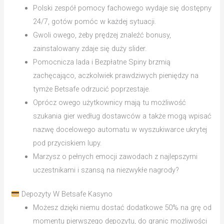
Polski zespół pomocy fachowego wydaje się dostępny
24/7, gotów pomóc w każdej sytuacji.
Gwoli owego, żeby prędzej znaleźć bonusy,
zainstalowany zdaje się duży slider.
Pomocnicza lada i Bezpłatne Spiny brzmią
zachęcająco, aczkolwiek prawdziwych pieniędzy na
tymże Betsafe odrzucić poprzestaje.
Oprócz owego użytkownicy mają tu możliwość
szukania gier według dostawców a także mogą wpisać
nazwę docelowego automatu w wyszukiwarce ukrytej
pod przyciskiem lupy.
Marzysz o pełnych emocji zawodach z najlepszymi
uczestnikami i szansą na niezwykłe nagrody?
Depozyty W Betsafe Kasyno
Możesz dzięki niemu dostać dodatkowe 50% na grę od
momentu pierwszego depozytu, do granic możliwości