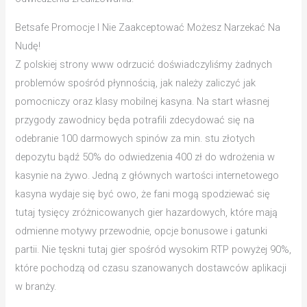
Betsafe Promocje I Nie Zaakceptować Możesz Narzekać Na
Nudę!
Z polskiej strony www odrzucić doświadczyliśmy żadnych
problemów spośród płynnością, jak należy zaliczyć jak
pomocniczy oraz klasy mobilnej kasyna. Na start własnej
przygody zawodnicy będa potrafili zdecydować się na
odebranie 100 darmowych spinów za min. stu złotych
depozytu bądź 50% do odwiedzenia 400 zł do wdrożenia w
kasynie na żywo. Jedną z głównych wartości internetowego
kasyna wydaje się być owo, że fani mogą spodziewać się
tutaj tysięcy zróżnicowanych gier hazardowych, które mają
odmienne motywy przewodnie, opcje bonusowe i gatunki
partii. Nie tęskni tutaj gier spośród wysokim RTP powyżej 90%,
które pochodzą od czasu szanowanych dostawców aplikacji
w branży.