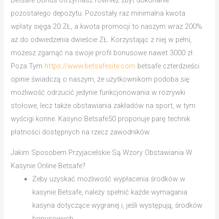
Betsafe Bonus otrzymasz również zbyt dokonanie
pozostałego depozytu. Pozostały raz minimalna kwota
wpłaty sięga 20 ZŁ, a kwota promocji to naszym wraz 200%
aż do odwiedzenia dwieście ZŁ. Korzystając z niej w pełni,
możesz zgarnąć na swoje profil bonusowe nawet 3000 zł.
Poza Tym
https://www.betsafesite.com
betsafe czterdzieści
opinie świadczą o naszym, że użytkownikom podoba się
możliwość odrzucić jedynie funkcjonowania w rozrywki
stołowe, lecz także obstawiania zakładów na sport, w tym
wyścigi konne. Kasyno Betsafe50 proponuje parę technik
płatności dostępnych na rzecz zawodników.
Jakim Sposobem Przyjacielskie Są Wzory Obstawiania W
Kasynie Online Betsafe?
Żeby uzyskać możliwość wypłacenia środków w
kasynie Betsafe, należy spełnić każde wymagania
kasyna dotyczące wygranej i, jeśli występują, środków
bonusowych.