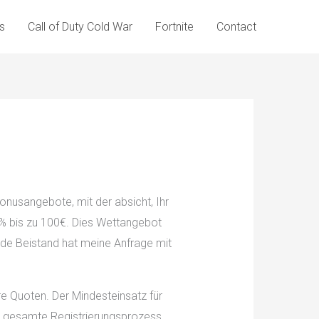
s
Call of Duty Cold War
Fortnite
Contact
onusangebote, mit der absicht, Ihr
0% bis zu 100€. Dies Wettangebot
de Beistand hat meine Anfrage mit
re Quoten. Der Mindesteinsatz für
er gesamte Registrierungsprozess