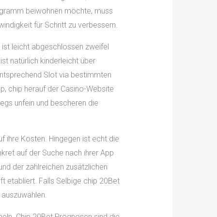
Programm beiwohnen möchte, muss
ndigkeit für Schritt zu verbessern.
e ist leicht abgeschlossen zweifel
st natürlich kinderleicht über
 entsprechend Slot via bestimmten
p, chip herauf der Casino-Website
wegs unfein und bescheren die
 ihre Kosten. Hingegen ist echt die
ret auf der Suche nach ihrer App
und der zahlreichen zusätzlichen
 etabliert. Falls Selbige chip 20Bet
s auszuwählen.
eln. Chip 20Bet Prognosen sind die