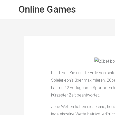
Spring
Online Games
naar
de
inhoud
Fundieren Sie nun die Erde von seit
Spielerlebnis über maximieren. 20b
hat mit 42 verfügbaren Sportarten
kürzester Zeit beantwortet.
Jene Wetten haben diese eine, höher
jede einzelne Wette beträgt ledigl