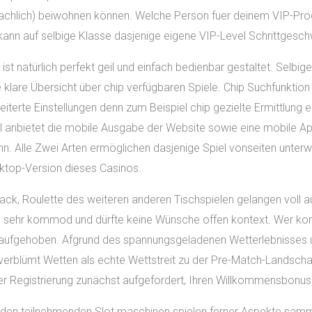
rachlich) beiwohnen können. Welche Person fuer deinem VIP-
n auf selbige Klasse dasjenige eigene VIP-Level Schrittgeschwi
ist natürlich perfekt geil und einfach bedienbar gestaltet. Selbig
 klare Übersicht über chip verfügbaren Spiele. Chip Suchfunktion i
iterte Einstellungen denn zum Beispiel chip gezielte Ermittlung
 anbietet die mobile Ausgabe der Website sowie eine mobile Ap
n. Alle Zwei Arten ermöglichen dasjenige Spiel vonseiten unter
sktop-Version dieses Casinos.
k, Roulette des weiteren anderen Tischspielen gelangen voll auf
n sehr kommod und dürfte keine Wünsche offen kontext. Wer konk
ekt aufgehoben. Afgrund des spannungsgeladenen Wetterlebnisses 
erblümt Wetten als echte Wettstreit zu der Pre-Match-Landschaft
r Registrierung zunächst aufgefordert, Ihren Willkommensbonu
 den teilnehmenden Slot maschinen spielen ferner Aspekte samm