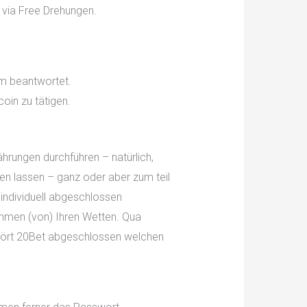
 via Free Drehungen.
m beantwortet.
oin zu tätigen.
hrungen durchführen – natürlich,
n lassen – ganz oder aber zum teil
l individuell abgeschlossen
rahmen (von) Ihren Wetten. Qua
ehört 20Bet abgeschlossen welchen