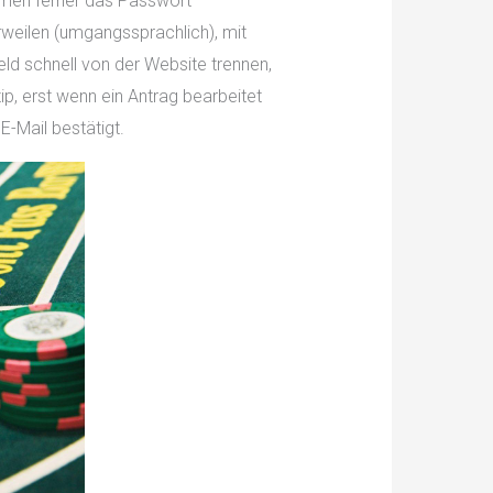
namen ferner das Passwort
erweilen (umgangssprachlich), mit
ld schnell von der Website trennen,
p, erst wenn ein Antrag bearbeitet
E-Mail bestätigt.