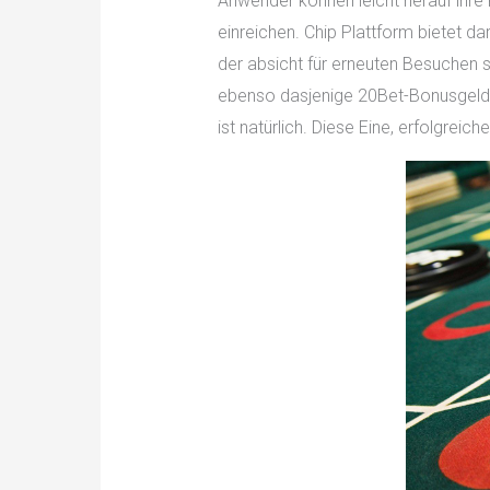
Anwender können leicht herauf ihre
einreichen. Chip Plattform bietet d
der absicht für erneuten Besuchen 
ebenso dasjenige 20Bet-Bonusgeld. D
ist natürlich. Diese Eine, erfolgrei