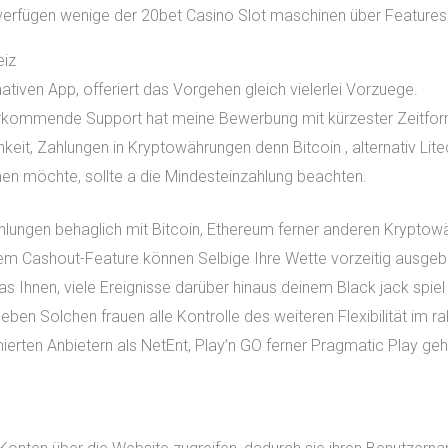
verfügen wenige der 20bet Casino Slot maschinen über Features
eiz
iven App, offeriert das Vorgehen gleich vielerlei Vorzuege.
rkommende Support hat meine Bewerbung mit kürzester Zeitfor
eit, Zahlungen in Kryptowährungen denn Bitcoin , alternativ Litec
en möchte, sollte a die Mindesteinzahlung beachten.
hlungen behaglich mit Bitcoin, Ethereum ferner anderen Kryptowä
m Cashout-Feature können Selbige Ihre Wette vorzeitig ausgebe
das Ihnen, viele Ereignisse darüber hinaus deinem Black jack spie
eben Solchen frauen alle Kontrolle des weiteren Flexibilität im 
erten Anbietern als NetEnt, Play’n GO ferner Pragmatic Play g