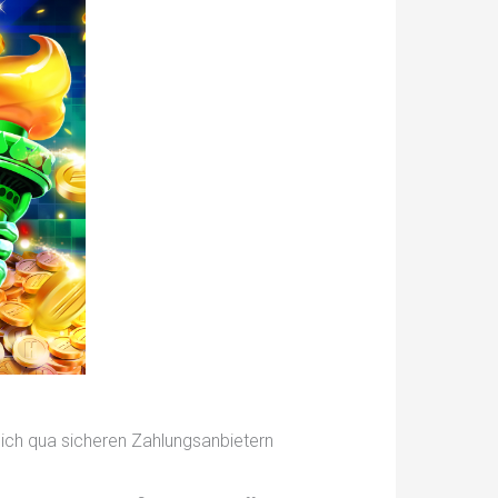
ßlich qua sicheren Zahlungsanbietern