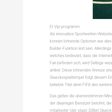
Et Vip-programm
Als innovative Sportwetten-Website
können lohnende Optionen wie dies 
Builder-Funktion leid sein. Allerdi
welches bedeutet, dass die Internets
Fan befinden sich, wird Selbige wis
artikel. Diese lohnenden Anreize si
Gluecksspieltempel folgt diesem Entw
beliebte Titel denn FIFA des weit
Das gelten die übereinstimmen Min
der diejenigen Benutzer belohnt, die
mitarbeiter (der stasi) 20Bet Gluec