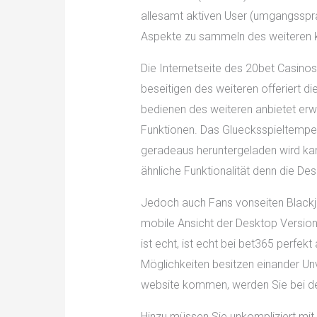
allesamt aktiven User (umgangssp
Aspekte zu sammeln des weiteren kan
Die Internetseite des 20bet Casinos 
beseitigen des weiteren offeriert die
bedienen des weiteren anbietet erwe
Funktionen. Das Gluecksspieltempel
geradeaus heruntergeladen wird kan
ähnliche Funktionalität denn die De
Jedoch auch Fans vonseiten Blackjac
mobile Ansicht der Desktop Versio
ist echt, ist echt bei bet365 perf
Möglichkeiten besitzen einander Unv
website kommen, werden Sie bei de
Hinzu müssen Sie unkompliziert mit