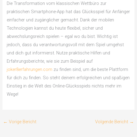
Die Transformation vom klassischen Wettbüro zur
praktischen Smartphone-App hat das Glücksspiel für Anfänger
einfacher und zugänglicher gemacht. Dank der mobilen
Technologien kannst du heute flexibel, sicher und
abwechslungsreich spielen – egal wo du bist. Wichtig ist
jedoch, dass du verantwortungsvoll mit dem Spiel umgehst
und dich gut informierst. Nutze praktische Hilfen und
Erfahrungsberichte, wie sie zum Beispiel auf
joker8erfahrungen.com
zu finden sind, um die beste Plattform
für dich zu finden. So steht deinem erfolgreichen und spaßigen
Einstieg in die Welt des Online-Glücksspiels nichts mehr im
Wege!
←
Vorige Bericht
Volgende Bericht
→