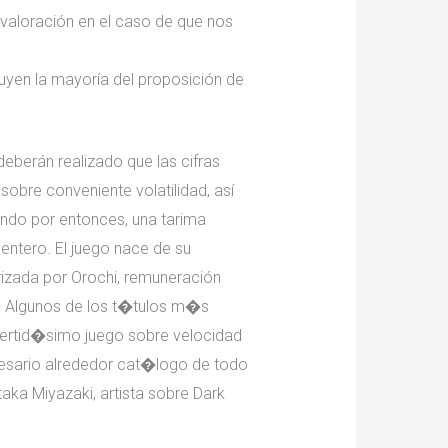
valoración en el caso de que nos
yen la mayorí­a del proposición de
eberán realizado que las cifras
sobre conveniente volatilidad, así
ando por entonces, una tarima
entero. El juego nace de su
izada por Orochi, remuneración
e. Algunos de los t�tulos m�s
vertid�simo juego sobre velocidad
cesario alrededor cat�logo de todo
ka Miyazaki, artista sobre Dark