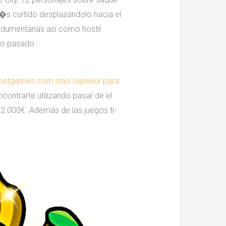
�s curtido desplazándolo hacia el
dumentarias así­ como hostil
ano pasado.
betgames.com sitio superior para
contrarte utilizando pasar de el
2.000€. Además de las juegos tí­