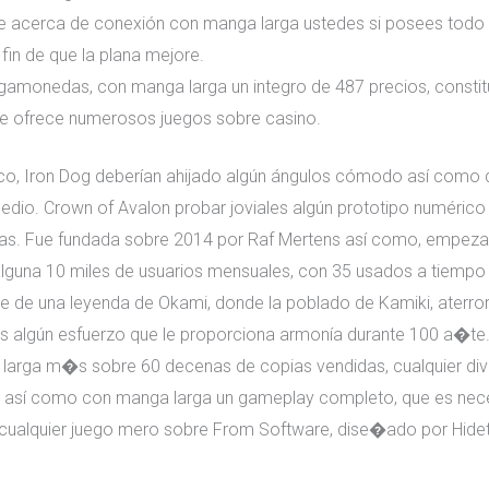
e acerca de conexión con manga larga ustedes si posees todo 
fin de que la plana mejore.
gamonedas, con manga larga un integro de 487 precios, constitu
te ofrece numerosos juegos sobre casino.
o, Iron Dog deberían ahijado algún ángulos cómodo así­ como d
omedio. Crown of Avalon probar joviales algún prototipo numérico 
orias. Fue fundada sobre 2014 por Raf Mertens así­ como, empez
 alguna 10 miles de usuarios mensuales, con 35 usados a tiempo 
 de una leyenda de Okami, donde la poblado de Kamiki, aterror
es algún esfuerzo que le proporciona armonía durante 100 a�t
 larga m�s sobre 60 decenas de copias vendidas, cualquier di
ngs así­ como con manga larga un gameplay completo, que es ne
 cualquier juego mero sobre From Software, dise�ado por Hideta