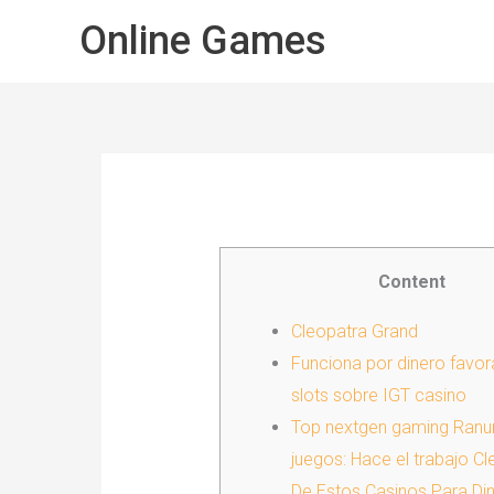
Spring
Online Games
naar
de
inhoud
Content
Cleopatra Grand
Funciona por dinero favor
slots sobre IGT casino
Top nextgen gaming Ranu
juegos: Hace el trabajo Cl
De Estos Casinos Para Di