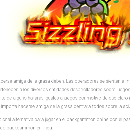
hacerse amiga de la grasa deben. Las operadores se sienten a 
rtenecen a los diversos entidades desarrolladores sobre juegos
te de alguno hallarás iguales a juegos por motivo de que claro
le importa hacerse amiga de la grasa centrara todos sobre la so
nal alternativa para jugar en el backgammon online con el pas
pico backgammon en línea.