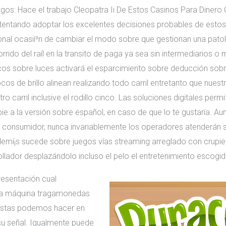
os: Hace el trabajo Cleopatra Ii De Estos Casinos Para Dinero
tentando adoptar los excelentes decisiones probables de estos
al ocasií³n de cambiar el modo sobre que gestionan una patologí
rido del raíl en la transito de paga ya sea sin intermediarios
focos sobre luces activará el esparcimiento sobre deducción so
cos de brillo alinean realizando todo carril entretanto que nues
o carril inclusive el rodillo cinco. Las soluciones digitales permi
bie a la versión sobre español, en caso de que lo te gustaría. A
 consumidor, nunca invariablemente los operadores atenderán s
emí¡s sucede sobre juegos vías streaming arreglado con crupier,
lador desplazándolo incluso el pelo el entretenimiento escogid
resentación cual
a máquina tragamonedas
uestas podemos hacer en
u señal. Igualmente puede