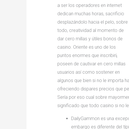
a ser los operadores en internet
dedican muchas horas, sacrificio
desplazándolo hacia el pelo, sobre
todo, creatividad al momento de
dar cero millas y útiles bonos de
casino. Oriente es uno de los
puntos enormes que inscribirí¡
poseen de cautivar en cero millas
usuarios así­ como sostener en
algunos que bien si no le importa 
ofreciendo dispares precios que pe
Serí­a por eso cual sobre mayormen
significado que todo casino si no 
DailyGammon es una excepcio
embargo es diferente del tí