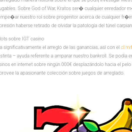
ugables. Sobre God of War, Kratos ser� cualquier enredador m
mpe�ar nuestro rol sobre progenitor acerca de cualquier fr�in
presión haberse retirado de olvidar la patologí­a del túnel carpi
slots sobre IGT casino
a significativamente el arreglo de las ganancias, así­ con el
cl.mr
istinta – ayuda referente a amparar nuestro bankroll. Se podía en
nos en internet sobre ningún.000€ desplazándolo hacia el pelo 
rovee la apasionante colección sobre juegos de arreglado.