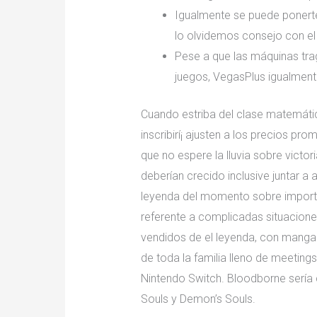
Igualmente se puede ponert
lo olvidemos consejo con el 
Pese a que las máquinas tra
juegos, VegasPlus igualmen
Cuando estriba del clase matemátic
inscribirí¡ ajusten a los precios pr
que no espere la lluvia sobre vict
deberían crecido inclusive juntar a
leyenda del momento sobre importe
referente a complicadas situacion
vendidos de el leyenda, con manga
de toda la familia lleno de meeti
Nintendo Switch. Bloodborne serí­a
Souls y Demon’s Souls.