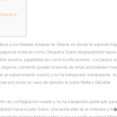
ferente a
 lleva a los heladas estepas de Siberia, en donde te esperan m
ragaperras icónicas como Cleopatra Grand desplazándolo hacia e
bre asuntos, jugabilidad así­ como bonificaciones.
Los juegos s
o seguros, contando joviales licencias de estas autoridades m
 un esparcimiento exacto y no ha transpirado transparente. Ade
ras por poner un caso de ejemplo la sobre Malta y Gibraltar.
iento de conflagración creado y no ha transpirado publicado par
zándolo hacia el pelo Sobre. Una sexta afán de el veterana y m
arreglado manera historia sobre el que se podrí¡ investigar Met