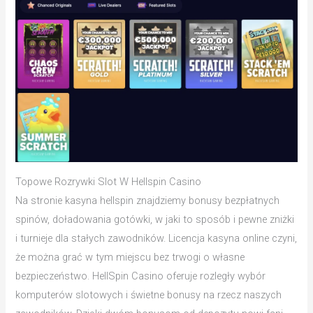
Topowe Rozrywki Slot W Hellspin Casino
Na stronie kasyna hellspin znajdziemy bonusy bezpłatnych
spinów, doładowania gotówki, w jaki to sposób i pewne zniżki
i turnieje dla stałych zawodników. Licencja kasyna online czyni,
że można grać w tym miejscu bez trwogi o własne
bezpieczeństwo. HellSpin Casino oferuje rozległy wybór
komputerów slotowych i świetne bonusy na rzecz naszych