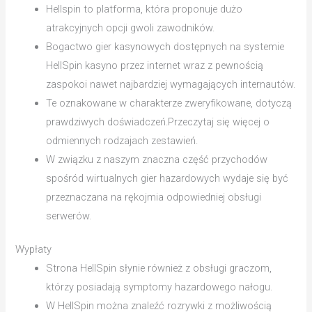
Hellspin to platforma, która proponuje dużo
atrakcyjnych opcji gwoli zawodników.
Bogactwo gier kasynowych dostępnych na systemie
HellSpin kasyno przez internet wraz z pewnością
zaspokoi nawet najbardziej wymagających internautów.
Te oznakowane w charakterze zweryfikowane, dotyczą
prawdziwych doświadczeń.Przeczytaj się więcej o
odmiennych rodzajach zestawień.
W związku z naszym znaczna część przychodów
spośród wirtualnych gier hazardowych wydaje się być
przeznaczana na rękojmia odpowiedniej obsługi
serwerów.
Wypłaty
Strona HellSpin słynie również z obsługi graczom,
którzy posiadają symptomy hazardowego nałogu.
W HellSpin można znaleźć rozrywki z możliwością