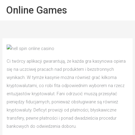
Spring
Hoof
Online Games
naar
de
inhoud
Ci twórcy aplikacji gwarantują, że każda gra kasynowa opiera
się na uczciwej pracach nad produktem i bezstronnych
wynikach. W tymże kasynie można również grać kilkoma
kryptowalutami, co robi fita odpowiednim wyborem na rzecz
entuzjastów kryptowalut. Fani odrzucić muszą przesyłać
pieniędzy fiducjarnych, ponieważ obsługiwane są również
kryptowaluty. Deficyt prowizji od płatności, błyskawiczne
transfery, pewne płatności i ponad dwadzieścia procedur
bankowych do odwiedzenia doboru.