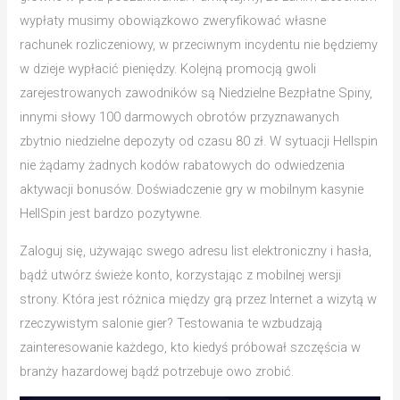
wypłaty musimy obowiązkowo zweryfikować własne
rachunek rozliczeniowy, w przeciwnym incydentu nie będziemy
w dzieje wypłacić pieniędzy. Kolejną promocją gwoli
zarejestrowanych zawodników są Niedzielne Bezpłatne Spiny,
innymi słowy 100 darmowych obrotów przyznawanych
zbytnio niedzielne depozyty od czasu 80 zł. W sytuacji Hellspin
nie żądamy żadnych kodów rabatowych do odwiedzenia
aktywacji bonusów. Doświadczenie gry w mobilnym kasynie
HellSpin jest bardzo pozytywne.
Zaloguj się, używając swego adresu list elektroniczny i hasła,
bądź utwórz świeże konto, korzystając z mobilnej wersji
strony. Która jest różnica między grą przez Internet a wizytą w
rzeczywistym salonie gier? Testowania te wzbudzają
zainteresowanie każdego, kto kiedyś próbował szczęścia w
branży hazardowej bądź potrzebuje owo zrobić.