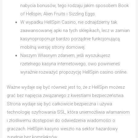
nabycia bonusów, tego rodzaju jakim sposobem Book
of Hellspin, Alien Fruits i Sizzling Eggs.
W wypadku HellSpin Casino, nie odnajdziemy tak
zaawansowanej apki na tych sklepikach, lecz w zamian
kasynoproponuje bardzo porządnie funkcjonującą
mobilną wersję strony domowej.
Naszym Własnym zdaniem, jeśli wyszukujesz
rzetelnego kasyna internetowego, owo powinieneś
wyraźnie rozważyć propozycję HellSpin casino online.
Ważne wydaje się być również jest to, że z HellSpin możesz
grać bez napięcia związanego z kwestiami bezpieczeństwa.
Strona wydaje się być całkowicie bezpieczna i używa
technologię szyfrowania SSL, która uniemożliwia włamaniom
i złośliwemu dostępowi do odwiedzenia wiadomości o
graczach. HellSpin kasyno weszło na sektor hazardowy
zupełnie bez kompleksów.