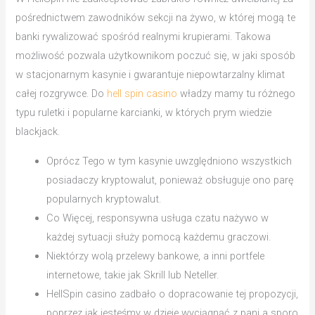
pośrednictwem zawodników sekcji na żywo, w której mogą te
banki rywalizować spośród realnymi krupierami. Takowa
możliwość pozwala użytkownikom poczuć się, w jaki sposób
w stacjonarnym kasynie i gwarantuje niepowtarzalny klimat
całej rozgrywce. Do
hell spin casino
władzy mamy tu różnego
typu ruletki i popularne karcianki, w których prym wiedzie
blackjack.
Oprócz Tego w tym kasynie uwzględniono wszystkich
posiadaczy kryptowalut, ponieważ obsługuje ono parę
popularnych kryptowalut.
Co Więcej, responsywna usługa czatu nażywo w
każdej sytuacji służy pomocą każdemu graczowi.
Niektórzy wolą przelewy bankowe, a inni portfele
internetowe, takie jak Skrill lub Neteller.
HellSpin casino zadbało o dopracowanie tej propozycji,
poprzez jak jesteśmy w dzieje wyciągnąć z pani a sporo