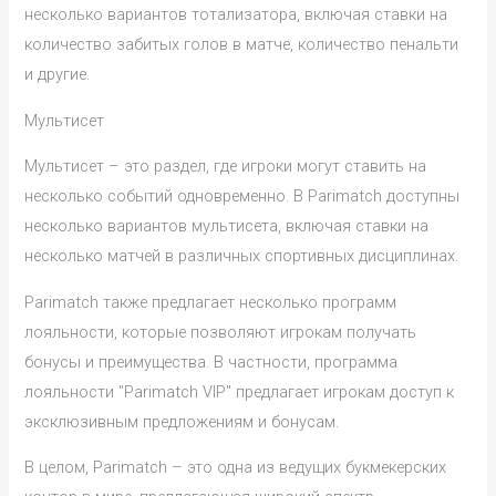
несколько вариантов тотализатора, включая ставки на
количество забитых голов в матче, количество пенальти
и другие.
Мультисет
Мультисет – это раздел, где игроки могут ставить на
несколько событий одновременно. В Parimatch доступны
несколько вариантов мультисета, включая ставки на
несколько матчей в различных спортивных дисциплинах.
Parimatch также предлагает несколько программ
лояльности, которые позволяют игрокам получать
бонусы и преимущества. В частности, программа
лояльности "Parimatch VIP" предлагает игрокам доступ к
эксклюзивным предложениям и бонусам.
В целом, Parimatch – это одна из ведущих букмекерских