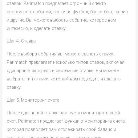
ставок. Parimatch предлагает огромный спектр
спортивных событий, включая футбол, баскетбол, теннис
и другие. Вы можете выбрать событие, которое вам
интересно, и сделать ставку.
Шаг 4: Ставка
После выбора события вы можете сделать ставку.
Parimatch предлагает несколько типов ставок, включая
одинарные, экспресс и системные ставки. Вы можете
выбрать тип ставки, который вам подходит, и сделать
ставку.
Шаг 5: Мониторинг счета
После сделанной ставке вам нужно мониторить свой
счет. Parimatch предлагает функцию мониторинга счета,
которая позволяет вам отслеживать свой баланс и
получать уведомления о результатах ставок.