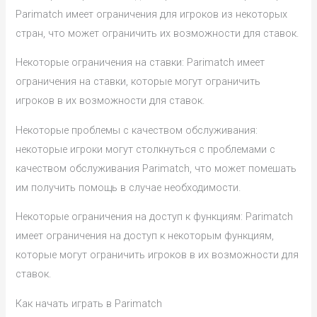
Parimatch имеет ограничения для игроков из некоторых
стран, что может ограничить их возможности для ставок.
Некоторые ограничения на ставки: Parimatch имеет
ограничения на ставки, которые могут ограничить
игроков в их возможности для ставок.
Некоторые проблемы с качеством обслуживания:
некоторые игроки могут столкнуться с проблемами с
качеством обслуживания Parimatch, что может помешать
им получить помощь в случае необходимости.
Некоторые ограничения на доступ к функциям: Parimatch
имеет ограничения на доступ к некоторым функциям,
которые могут ограничить игроков в их возможности для
ставок.
Как начать играть в Parimatch