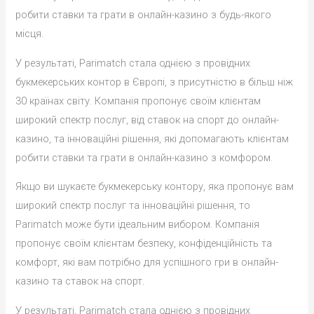
робити ставки та грати в онлайн-казино з будь-якого
місця.
У результаті, Parimatch стала однією з провідних
букмекерських контор в Європі, з присутністю в більш ніж
30 країнах світу. Компанія пропонує своїм клієнтам
широкий спектр послуг, від ставок на спорт до онлайн-
казино, та інноваційні рішення, які допомагають клієнтам
робити ставки та грати в онлайн-казино з комфором.
Якщо ви шукаєте букмекерську контору, яка пропонує вам
широкий спектр послуг та інноваційні рішення, то
Parimatch може бути ідеальним вибором. Компанія
пропонує своїм клієнтам безпеку, конфіденційність та
комфорт, які вам потрібно для успішного гри в онлайн-
казино та ставок на спорт.
У результаті, Parimatch стала однією з провідних