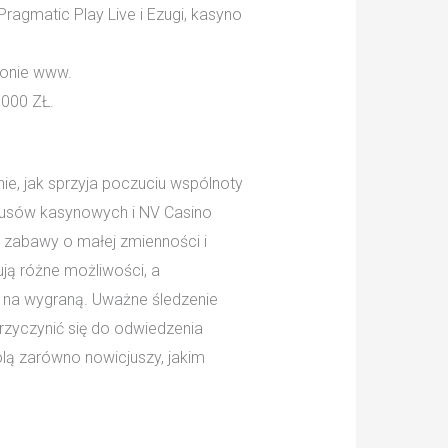
agmatic Play Live i Ezugi, kasyno
ronie www.
000 ZŁ.
e, jak sprzyja poczuciu wspólnoty
onusów kasynowych i NV Casino
 zabawy o małej zmienności i
ją różne możliwości, a
na wygraną. Uważne śledzenie
zyczynić się do odwiedzenia
ą zarówno nowicjuszy, jakim