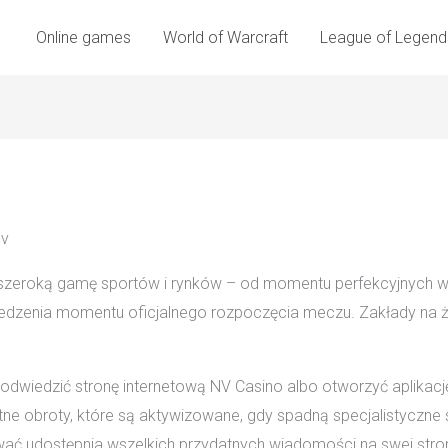
Online games
World of Warcraft
League of Legend
zeroką gamę sportów i rynków – od momentu perfekcyjnych w
dzenia momentu oficjalnego rozpoczęcia meczu. Zakłady na ży
 odwiedzić stronę internetową NV Casino albo otworzyć aplikacj
ne obroty, które są aktywizowane, gdy spadną specjalistyczne
ać udostępnia wszelkich przydatnych wiadomości na swej stron