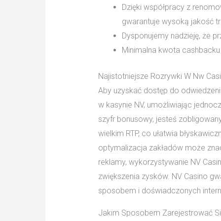
Dzięki współpracy z renomo
gwarantuje wysoką jakość tr
Dysponujemy nadzieję, że pr
Minimalna kwota cashbacku 
Najistotniejsze Rozrywki W Nw Cas
Aby uzyskać dostęp do odwiedzenia
w kasynie NV, umożliwiając jednoc
szyfr bonusowy, jesteś zobligowan
wielkim RTP, co ułatwia błyskawic
optymalizacja zakładów może zna
reklamy, wykorzystywanie NV Casi
zwiększenia zysków. NV Casino gw
sposobem i doświadczonych inter
Jakim Sposobem Zarejestrować Się