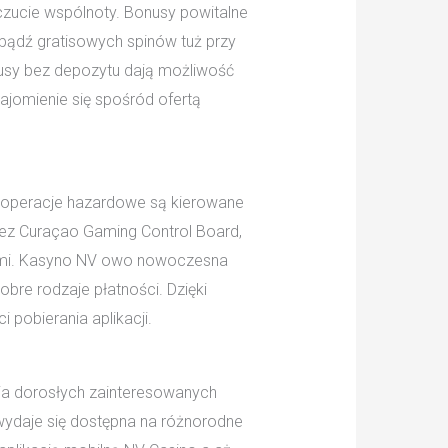
czucie wspólnoty. Bonusy powitalne
bądź gratisowych spinów tuż przy
nusy bez depozytu dają możliwość
jomienie się spośród ofertą
a operacje hazardowe są kierowane
zez Curaçao Gaming Control Board,
ymi. Kasyno NV owo nowoczesna
obre rodzaje płatności. Dzięki
pobierania aplikacji.
nia dorosłych zainteresowanych
 wydaje się dostępna na różnorodne