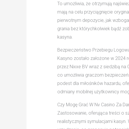
To umożliwia, że otrzymują najświ
mają na celu przyciągnięcie oryg
pierwotnym depozycie, jak wzbogac
grania bez którychkolwiek bądź zo
kasyna.
Bezpieczeństwo Przebiegu Logow
Kasyno zostało założone w 2024 ro
przez Nixxe BV wraz z siedzibą na
co umożliwia graczom bezpiecze
podest dla miłośników hazardu, ofer
odmiany mobilnej użytkownicy mogą
Czy Mogę Grać W Nv Casino Za D
Zastosowanie, oferująca treści o s
realistycznymi symulacjami kasyn.