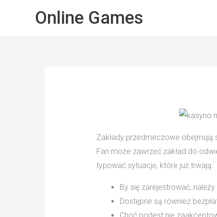
Spring
Online Games
naar
de
inhoud
Zakłady przedmeczowe obejmują s
Fan może zawrzeć zakład do odwie
typować sytuacje, które już trwają.
By się zarejestrować, należy
Dostępne są również bezpłat
Choć podest nie zaakceptow