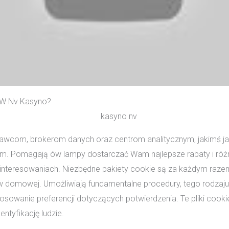
 W Nv Kasyno?
om, brokerom danych oraz centrom analitycznym, jakimś jak G
. Pomagają ów lampy dostarczać Wam najlepsze rabaty i różne
interesowaniach. Niezbędne pakiety cookie są za każdym raze
w domowej. Umożliwiają fundamentalne procedury, tego rodzaj
osowanie preferencji dotyczących potwierdzenia. Te pliki coo
ntyfikację ludzie.