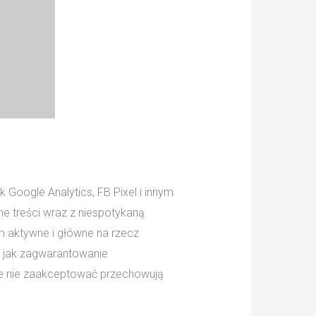
oogle Analytics, FB Pixel i innym
 treści wraz z niespotykaną
m aktywne i główne na rzecz
u jak zagwarantowanie
kie nie zaakceptować przechowują