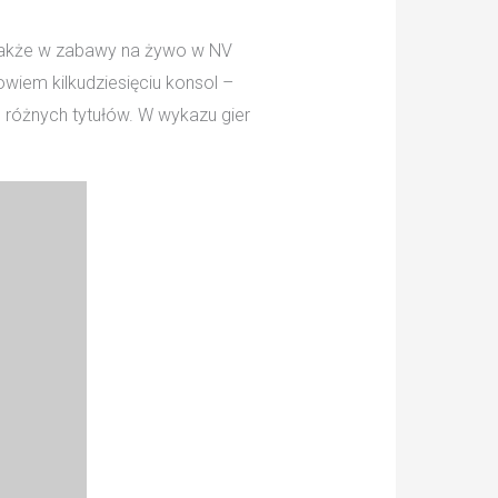
 także w zabawy na żywo w NV
owiem kilkudziesięciu konsol –
 różnych tytułów. W wykazu gier