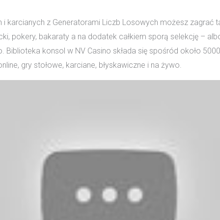
ch i karcianych z Generatorami Liczb Losowych możesz zagrać
acki, pokery, bakaraty a na dodatek całkiem sporą selekcję – alb
 Biblioteka konsol w NV Casino składa się spośród około 5000
nline, gry stołowe, karciane, błyskawiczne i na żywo.