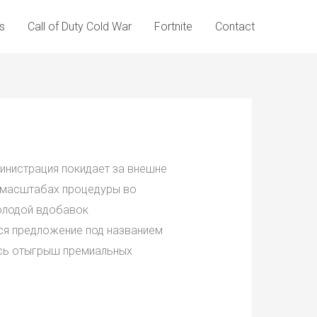
s
Call of Duty Cold War
Fortnite
Contact
инистрация покидает за внешне
В масштабах процедуры во
олодой вдобавок
тся предложение под названием
тесь отыгрыш премиальных