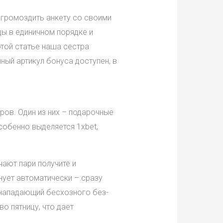
агромоздить анкету со своими
ды в единичном порядке и
этой статье наша сестра
ный артикул бонуса доступен, в
ов. Один из них – подарочные
собенно выделяется 1xbet,
ают пари получите и
нует автоматически – сразу
о нападающий бесхозного без-
во пятницу, что дает