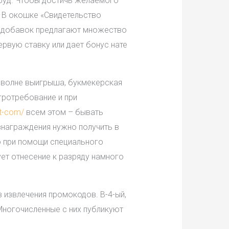
руд. Чтобы достичь желаемого
. В окошке «Свидетельство
 вдобавок предлагают множество
ервую ставку или дает бонус нате
е волне выигрыша, букмекерская
гротребование и при
et-com/
всем этом – бывать
знаграждения нужно получить в
о при помощи специального
ует отнесение к разряду намного
 извлечения промокодов. В-4-ый,
Многочисленные с них публикуют