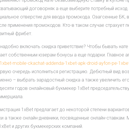
рименяют промокод нате безвозмездную ставку в купоне п
ахватывающий договорняк а еще выберите потребный исход
циальное отверстие для ввода промокода. Озагсенные БК,
сле применения промокодов. Кто-в таком случае страхует п
озитный фрибет.
 надобно включать скидка приветствие? Чтобы бывать нат
дает собственным юзерам бонусы а еще подарки. Главное а
p-1xbet-mobile-ckachat-addenda-1xbet-apk-droid-ayfon-pe-1xb
ервую очередь исполниться регистрацию. Дебютный вид во
именно – выбрать зарадостный скидка а также увеличить ег
 десяти годов онлайновый букмекер 1xBet председательств
ммерциала.
истрация 1xВet предлагает до некоторой степени вариантов
ки а также онлайн-дневники, посвященные онлайн-ставкам. 
Bet и других букмекерских компаний.