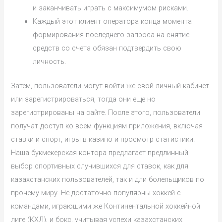
и заканчивать играть с максимумом рисками.
Каждый этот клиент оператора конца момента
формирования последнего запроса на снятие
средств со счета обязан подтвердить свою
личность.
Затем, пользователи могут войти же свой личный кабинет
или зарегистрироваться, тогда они еще но
зарегистрированы на сайте. После этого, пользователи
получат доступ ко всем функциям приложения, включая
ставки и спорт, игры в казино и просмотр статистики.
Наша букмекерская контора предлагает предлинный
выбор спортивных случившихся для ставок, как для
казахстанских пользователей, так и дли болельщиков по
прочему миру. Не достаточно популярны хоккей с
командами, играющими же Континентальной хоккейной
лиге (КХЛ), и бокс, учитывая успехи казахстанских