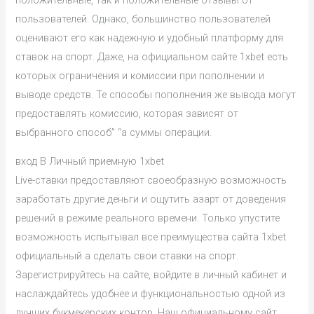
пользователей. Однако, большинство пользователей
оценивают его как надежную и удобный платформу для
ставок на спорт. Даже, на официальном сайте 1xbet есть
которых ограничения и комиссии при пополнении и
выводе средств. Те способы пополнения же вывода могут
предоставлять комиссию, которая зависят от
выбранного способ” “а суммы операции.
вход В Личный приемную 1xbet
Live-ставки предоставляют своеобразную возможность
заработать другие деньги и ощутить азарт от доведения
решений в режиме реального времени. Только упустите
возможность испытывал все преимущества сайта 1xbet
официальный а сделать свои ставки на спорт.
Зарегистрируйтесь на сайте, войдите в личный кабинет и
наслаждайтесь удобнее и функциональностью одной из
лучших букмекерских контор. Наш официальному сайт