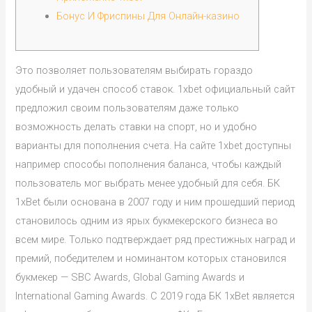
Бонус И Фриспины Для Онлайн-казино
Это позволяет пользователям выбирать гораздо
удобный и удачен способ ставок. 1xbet официальный сайт
предложил своим пользователям даже только
возможность делать ставки на спорт, но и удобно
варианты для пополнения счета. На сайте 1xbet доступны
например способы пополнения баланса, чтобы каждый
пользователь мог выбрать менее удобный для себя. БК
1xBet были основана в 2007 году и ним прошедший период
становилось одним из ярых букмекерского бизнеса во
всем мире. Только подтверждает ряд престижных наград и
премий, победителем и номинантом которых становился
букмекер — SBC Awards, Global Gaming Awards и
International Gaming Awards. С 2019 года БК 1xBet является