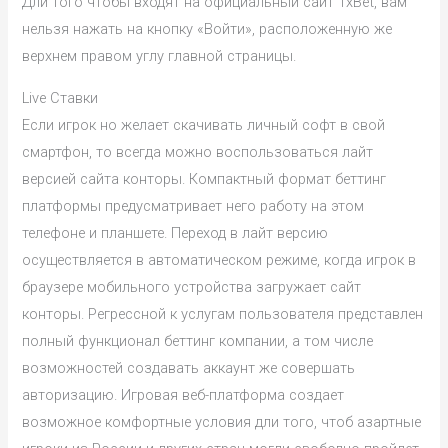
Дли того чтобы входят на официальный сайт 1xBet, вам
нельзя нажать на кнопку «Войти», расположенную же
верхнем правом углу главной страницы.
Live Ставки
Если игрок но желает скачивать личный софт в свой
смартфон, то всегда можно воспользоваться лайт
версией сайта конторы. Компактный формат беттинг
платформы предусматривает него работу на этом
телефоне и планшете. Переход в лайт версию
осуществляется в автоматическом режиме, когда игрок в
браузере мобильного устройства загружает сайт
конторы. Регрессной к услугам пользователя представлен
полный функционал беттинг компании, а том числе
возможностей создавать аккаунт же совершать
авторизацию. Игровая веб-платформа создает
возможное комфортные условия дли того, чтоб азартные