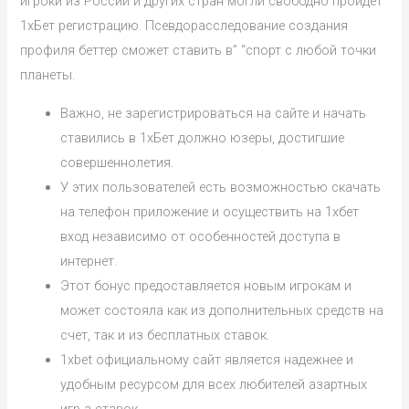
игроки из России и других стран могли свободно пройдет
1хБет регистрацию. Псевдорасследование создания
профиля беттер сможет ставить в” “спорт с любой точки
планеты.
Важно, не зарегистрироваться на сайте и начать
ставились в 1хБет должно юзеры, достигшие
совершеннолетия.
У этих пользователей есть возможностью скачать
на телефон приложение и осуществить на 1хбет
вход независимо от особенностей доступа в
интернет.
Этот бонус предоставляется новым игрокам и
может состояла как из дополнительных средств на
счет, так и из бесплатных ставок.
1xbet официальному сайт является надежнее и
удобным ресурсом для всех любителей азартных
игр а ставок.