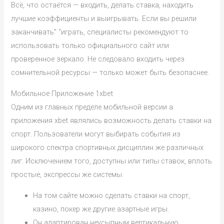
Всё, что остаётся — входить, делать ставка, находить
лучшие коэффициенты и выигрывать. Если вы решили
заканчивать” “играть, специалисты рекомендуют то
использовать только официального сайт или
проверенное зеркало. Не следовало входить через
сомнительной ресурсы — только может быть безопаснее.
Мобильное Приложение 1xbet
Одним из главных пределе мобильной версии а
приложения xbet являлись возможность делать ставки на
спорт. Пользователи могут выбирать события из
широкого спектра спортивных дисциплин же различных
лиг. Исключением того, доступны или типы ставок, вплоть
простые, экспрессы же системы.
На том сайте можно сделать ставки на спорт,
казино, покер же другие азартные игры.
Он адаптирован неусыпным вертикальную