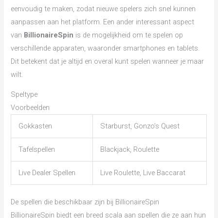
eenvoudig te maken, zodat nieuwe spelers zich snel kunnen
aanpassen aan het platform. Een ander interessant aspect
van
BillionaireSpin
is de mogelijkheid om te spelen op
verschillende apparaten, waaronder smartphones en tablets.
Dit betekent dat je altijd en overal kunt spelen wanneer je maar
wilt.
Speltype
Voorbeelden
Gokkasten
Starburst, Gonzo’s Quest
Tafelspellen
Blackjack, Roulette
Live Dealer Spellen
Live Roulette, Live Baccarat
De spellen die beschikbaar zijn bij BillionaireSpin
BillionaireSpin biedt een breed scala aan spellen die ze aan hun