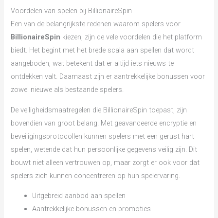
Voordelen van spelen bij BillionaireSpin
Een van de belangrijkste redenen waarom spelers voor
BillionaireSpin
kiezen, zijn de vele voordelen die het platform
biedt. Het begint met het brede scala aan spellen dat wordt
aangeboden, wat betekent dat er altijd iets nieuws te
ontdekken valt. Daarnaast zijn er aantrekkelijke bonussen voor
zowel nieuwe als bestaande spelers.
De veiligheidsmaatregelen die BillionaireSpin toepast, zijn
bovendien van groot belang. Met geavanceerde encryptie en
beveiligingsprotocollen kunnen spelers met een gerust hart
spelen, wetende dat hun persoonlijke gegevens veilig zijn. Dit
bouwt niet alleen vertrouwen op, maar zorgt er ook voor dat
spelers zich kunnen concentreren op hun spelervaring.
Uitgebreid aanbod aan spellen
Aantrekkelijke bonussen en promoties