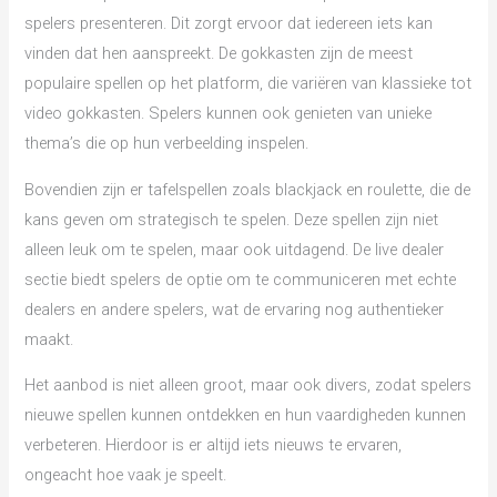
spelers presenteren. Dit zorgt ervoor dat iedereen iets kan
vinden dat hen aanspreekt. De gokkasten zijn de meest
populaire spellen op het platform, die variëren van klassieke tot
video gokkasten. Spelers kunnen ook genieten van unieke
thema’s die op hun verbeelding inspelen.
Bovendien zijn er tafelspellen zoals blackjack en roulette, die de
kans geven om strategisch te spelen. Deze spellen zijn niet
alleen leuk om te spelen, maar ook uitdagend. De live dealer
sectie biedt spelers de optie om te communiceren met echte
dealers en andere spelers, wat de ervaring nog authentieker
maakt.
Het aanbod is niet alleen groot, maar ook divers, zodat spelers
nieuwe spellen kunnen ontdekken en hun vaardigheden kunnen
verbeteren. Hierdoor is er altijd iets nieuws te ervaren,
ongeacht hoe vaak je speelt.