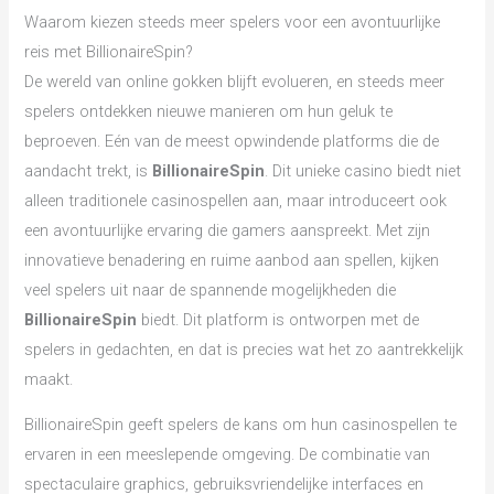
Waarom kiezen steeds meer spelers voor een avontuurlijke
reis met BillionaireSpin?
De wereld van online gokken blijft evolueren, en steeds meer
spelers ontdekken nieuwe manieren om hun geluk te
beproeven. Eén van de meest opwindende platforms die de
aandacht trekt, is
BillionaireSpin
. Dit unieke casino biedt niet
alleen traditionele casinospellen aan, maar introduceert ook
een avontuurlijke ervaring die gamers aanspreekt. Met zijn
innovatieve benadering en ruime aanbod aan spellen, kijken
veel spelers uit naar de spannende mogelijkheden die
BillionaireSpin
biedt. Dit platform is ontworpen met de
spelers in gedachten, en dat is precies wat het zo aantrekkelijk
maakt.
BillionaireSpin geeft spelers de kans om hun casinospellen te
ervaren in een meeslepende omgeving. De combinatie van
spectaculaire graphics, gebruiksvriendelijke interfaces en