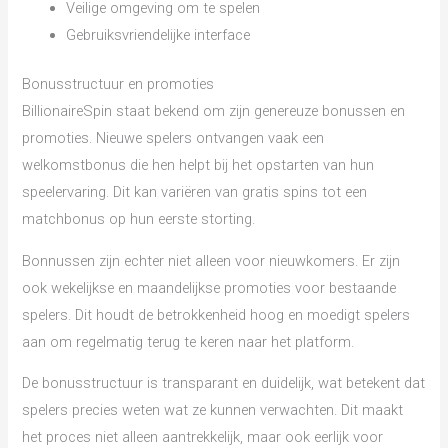
Veilige omgeving om te spelen
Gebruiksvriendelijke interface
Bonusstructuur en promoties
BillionaireSpin staat bekend om zijn genereuze bonussen en
promoties. Nieuwe spelers ontvangen vaak een
welkomstbonus die hen helpt bij het opstarten van hun
speelervaring. Dit kan variëren van gratis spins tot een
matchbonus op hun eerste storting.
Bonnussen zijn echter niet alleen voor nieuwkomers. Er zijn
ook wekelijkse en maandelijkse promoties voor bestaande
spelers. Dit houdt de betrokkenheid hoog en moedigt spelers
aan om regelmatig terug te keren naar het platform.
De bonusstructuur is transparant en duidelijk, wat betekent dat
spelers precies weten wat ze kunnen verwachten. Dit maakt
het proces niet alleen aantrekkelijk, maar ook eerlijk voor