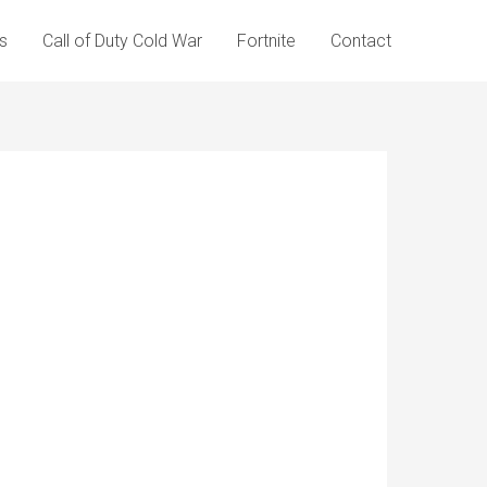
s
Call of Duty Cold War
Fortnite
Contact