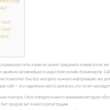
лнить Вход
оль?
 1xbet
1xbet:
ов И
оциальной сети, и вам не нужно придумать новый логин же
я одним из активнейших в индустрии онлайн-букмекеров. Са
 не позволяет быстро находить нужную информацию же дела
ьный сайт – это надежное место для всех, кто хочет наслади
кая контора 1xbet отводится много внимания методом обх
 Бет предлагает 4 иного регистрации.