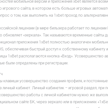
ностей мобильной версии и приложения xbet является возм
о игрового сайта, в котором есть больше игровых автомато
прос о том, как выполнить на 1xbet проход по альтернативн
российской лицензии (в мире бильзера работает по лицензии
 обновляет «зеркала». Так называются временные сайты для
нкционал приложения 1xBet полностью аналогичен мобильн
 iOS, обеспечивая быстрый доступ к собственному кабинету
ицы 1xBet располагаются кнопка «Вход». Усовершенство 
рые были определены при регистрации.
тч
 клавиши усовершенство создания профиля, и постоянные
в личный кабинет. Личный кабинетик – игровой раздел, при
совершенство работы с личной кабинетом нужно же выпол
иальном сайте БК, через зеркало или в приложениях «1хБет