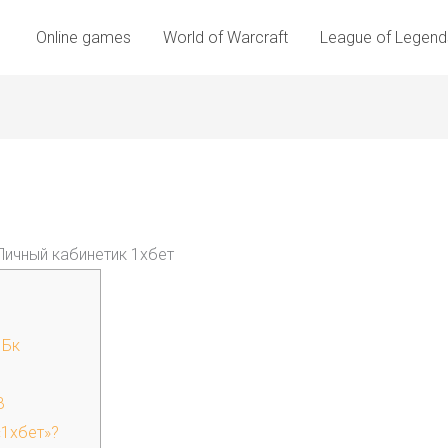
Online games
World of Warcraft
League of Legend
 Личный кабинетик 1хбет
 Бк
В
«1хбет»?