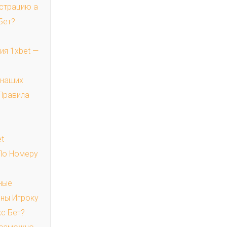
истрацию а
Бет?
ия 1xbet —
 наших
Правила
t
По Номеру
ные
ены Игроку
кс Бет?