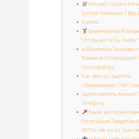
Кто либо Пройти Рег
Беттинг Компании 1 Икс 
Казино
букмекерская Компан
Что Вы могли Бы Знать?
а Букмекеры Защищают
Клиентов И Соблюдают 
Честной Игры
Как никогда Зайти На
официальному Сайт 1xbe
задействовать Аккаунт 
Телефона
Какие экспериенталь
Регистрации Представл
Из России же Бк Один И