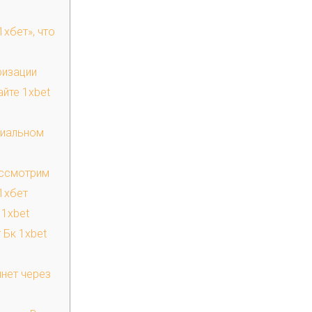
хбет», что
ризации
йте 1xbet
циальном
ассмотрим
1хбет
 1xbet
 Бк 1xbet
инет через