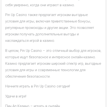
себя уверенно, когда они играют в казино.
Pin Up Casino также предлагает игрокам выгодные
условия для игры, включая приветственные бонусы,
регулярные промокоды и другие акции. Это позволяет
игрокам получать дополнительные выгоды и
наслаждаться игрой в казино.
В целом, Pin Up Casino – это отличный выбор для игроков,
которые ищут безопасное и интересное онлайн-казино.
Казино предлагает игрокам широкий спектр игр, выгодные
условия для игры и современные технологии для
обеспечения безопасности.
Начните играть в Pin Up Casino сегодня!
Удачи в игре!
Пин Ап Казино – играть в онлайн