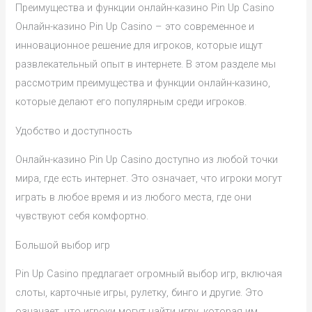
Преимущества и функции онлайн-казино Pin Up Casino
Онлайн-казино Pin Up Casino – это современное и
инновационное решение для игроков, которые ищут
развлекательный опыт в интернете. В этом разделе мы
рассмотрим преимущества и функции онлайн-казино,
которые делают его популярным среди игроков.
Удобство и доступность
Онлайн-казино Pin Up Casino доступно из любой точки
мира, где есть интернет. Это означает, что игроки могут
играть в любое время и из любого места, где они
чувствуют себя комфортно.
Большой выбор игр
Pin Up Casino предлагает огромный выбор игр, включая
слоты, карточные игры, рулетку, бинго и другие. Это
означает, что игроки могут найти игру, которая им