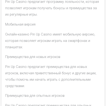
Pin Up Casino предлагает программу лояльности, которая
позволяет игрокам получать бонусы и преимущества за
их регулярные игры.
Мобильная версия
Онлайн-казино Pin Up Casino имеет мобильную версию,
которая позволяет игрокам играть на смартфонах и
планшетах.
Преимущества для новых игроков
Pin Up Casino предлагает преимущества для новых
игроков, включая приветственный бонус и другие акции,
чтобы помочь им начать играть с дополнительными
средствами.
Преимущества для опытных игроков
Pin Up Casino предлагает преимущества для опытных