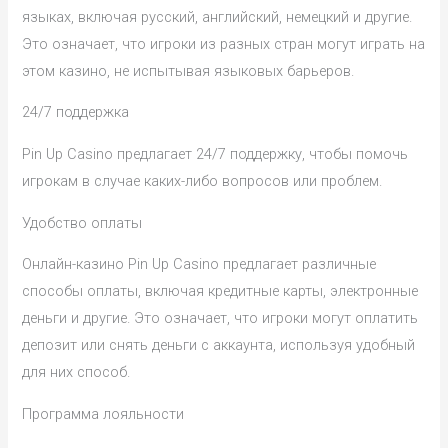
языках, включая русский, английский, немецкий и другие.
Это означает, что игроки из разных стран могут играть на
этом казино, не испытывая языковых барьеров.
24/7 поддержка
Pin Up Casino предлагает 24/7 поддержку, чтобы помочь
игрокам в случае каких-либо вопросов или проблем.
Удобство оплаты
Онлайн-казино Pin Up Casino предлагает различные
способы оплаты, включая кредитные карты, электронные
деньги и другие. Это означает, что игроки могут оплатить
депозит или снять деньги с аккаунта, используя удобный
для них способ.
Программа лояльности