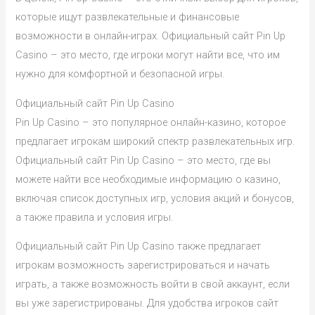
которые ищут развлекательные и финансовые
возможности в онлайн-играх. Официальный сайт Pin Up
Casino – это место, где игроки могут найти все, что им
нужно для комфортной и безопасной игры.
Официальный сайт Pin Up Casino
Pin Up Casino – это популярное онлайн-казино, которое
предлагает игрокам широкий спектр развлекательных игр.
Официальный сайт Pin Up Casino – это место, где вы
можете найти все необходимые информацию о казино,
включая список доступных игр, условия акций и бонусов,
а также правила и условия игры.
Официальный сайт Pin Up Casino также предлагает
игрокам возможность зарегистрироваться и начать
играть, а также возможность войти в свой аккаунт, если
вы уже зарегистрированы. Для удобства игроков сайт