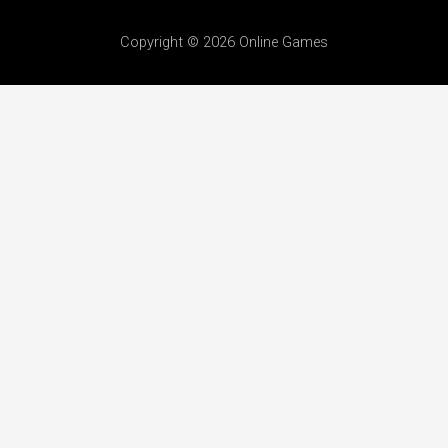
Copyright © 2026
Online Games