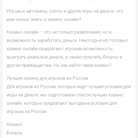
Игровые автоматы, слоты и другие игры на деньги: что
вам нужно знать о казино онлайн?
Казино онлайн – это не только развлечение, но и
возможность заработать деньги. Некоторые из топовых
казино онлайн предлагают игрокам возможность
выиграть реальные деньги, а также получить бонусы и
другие преимущества. Но как найти такие казино?
Лучшие казино для игроков из России
Для игроков из России, которые ищут лучшие условия для
игры на деньги, мы подготовили список лучших казино
онлайн, которые предлагают выгодные условия для
игроков из России.
Казино
Бонусы