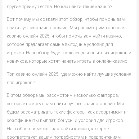
другие преимущества. Но как найти такие казино?
Вот почему мы создали этот обзор, чтобы помочь вам
найти лучшее казино онлайн. Мы рассмотрим топовые
казино онлайн 2025, чтобы помочь вам найти казино,
которое предлагает самые выгодные условия для
игроков. Наш обзор будет полезен для опытных игроков и
новичков, которые хотят начать играть в онлайн-казино.
Топ казино онлайн 2025: где можно найти лучшие условия
для игроков?
В этом обзоре мы рассмотрим несколько факторов,
которые помогут вам найти лучшее казино онлайн. Мы
будем рассматривать такие факторы, как ассортимент иг,
коэффициенты выплат, бонусы и условия для игроков.
Наш обзор поможет вам найти казино, которое
соответствует вашим потребностям и предпочтениям.