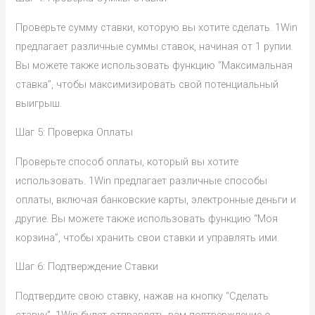
Проверьте сумму ставки, которую вы хотите сделать. 1Win
предлагает различные суммы ставок, начиная от 1 рупии.
Вы можете также использовать функцию “Максимальная
ставка”, чтобы максимизировать свой потенциальный
выигрыш.
Шаг 5: Проверка Оплаты
Проверьте способ оплаты, который вы хотите
использовать. 1Win предлагает различные способы
оплаты, включая банковские карты, электронные деньги и
другие. Вы можете также использовать функцию “Моя
корзина”, чтобы хранить свои ставки и управлять ими.
Шаг 6: Подтверждение Ставки
Подтвердите свою ставку, нажав на кнопку “Сделать