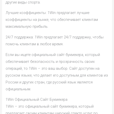
другие виды спорта.
Лучшие коэффициенты: 1Win предлагает лучшие
коэффициенты на рынке, что обеспечивает клиентам
максимальную прибыль.
24/7 поддержка: 1Win предлагает 24/7 поддержку, чтобы
помочь клиентам в любое время.
Если вы ищете официальный сайт букмекера, который
обеспечивает безопасность и прозрачность своих
операций, то 1Win – это ваш выбор. Сайт доступен на
русском языке, что делает его доступным для клиентов из
России и других стран, где русский язык является
официальным.
1Win Официальный Сайт Букмекера
1Win – это официальный сайт букмекера, который
предлагает своим клиентам широкий спектр услуг по