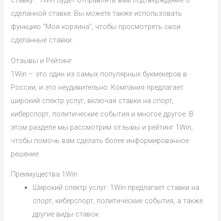
ставку”. 1Win будет отправлять вам подтверждение о
сделанной ставке. Вы можете также использовать
функцию “Моя корзина”, чтобы просмотреть свои
сделанные ставки.
Отзывы и Рейтинг
1Win – это один из самых популярных букмекеров в
России, и это неудивительно. Компания предлагает
широкий спектр услуг, включая ставки на спорт,
киберспорт, политические события и многое другое. В
этом разделе мы рассмотрим отзывы и рейтинг 1Win,
чтобы помочь вам сделать более информированное
решение.
Преимущества 1Win
Широкий спектр услуг: 1Win предлагает ставки на
спорт, киберспорт, политические события, а также
другие виды ставок.