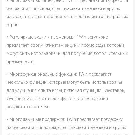
• Многоязычный интерфейс: 1Win предлагает интерфейс на
русском, английском, французском, немецком и других
языках, что делает его доступным для клиентов из разных
стран.
• Регулярные акции и промокоды: 1Win регулярно
предлагает своим клиентам акции и промокоды, которые
могут быть использованы для получения дополнительных
преимуществ.
• Многофункциональные функции: 1Win предлагает
несколько функций, которые могут быть использованы
для улучшения опыта игры, включая функцию live-ставок,
функцию мульти-ставок и функцию отображения
результатов матчей.
• Многоязычные поддержка: 1Win предлагает поддержку
на русском, английском, французском, немецком и других