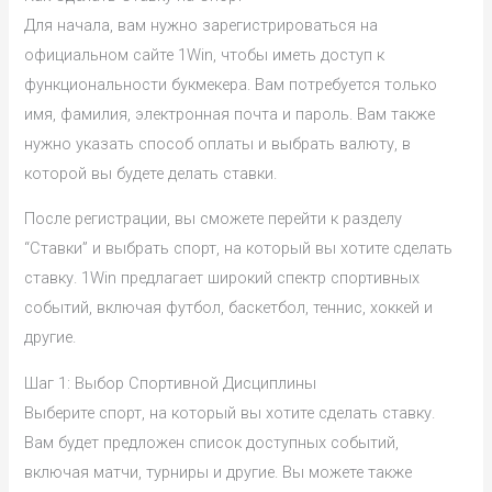
Для начала, вам нужно зарегистрироваться на
официальном сайте 1Win, чтобы иметь доступ к
функциональности букмекера. Вам потребуется только
имя, фамилия, электронная почта и пароль. Вам также
нужно указать способ оплаты и выбрать валюту, в
которой вы будете делать ставки.
После регистрации, вы сможете перейти к разделу
“Ставки” и выбрать спорт, на который вы хотите сделать
ставку. 1Win предлагает широкий спектр спортивных
событий, включая футбол, баскетбол, теннис, хоккей и
другие.
Шаг 1: Выбор Спортивной Дисциплины
Выберите спорт, на который вы хотите сделать ставку.
Вам будет предложен список доступных событий,
включая матчи, турниры и другие. Вы можете также