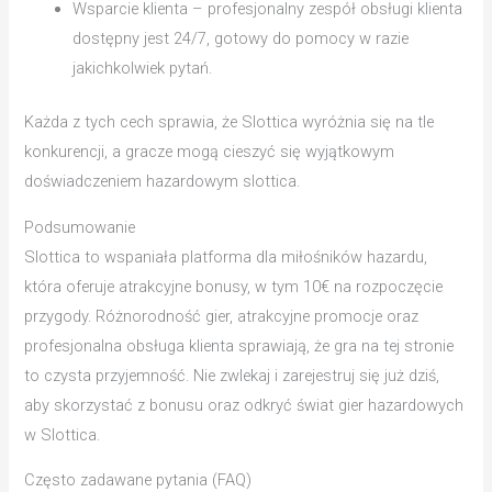
Wsparcie klienta – profesjonalny zespół obsługi klienta
dostępny jest 24/7, gotowy do pomocy w razie
jakichkolwiek pytań.
Każda z tych cech sprawia, że Slottica wyróżnia się na tle
konkurencji, a gracze mogą cieszyć się wyjątkowym
doświadczeniem hazardowym slottica.
Podsumowanie
Slottica to wspaniała platforma dla miłośników hazardu,
która oferuje atrakcyjne bonusy, w tym 10€ na rozpoczęcie
przygody. Różnorodność gier, atrakcyjne promocje oraz
profesjonalna obsługa klienta sprawiają, że gra na tej stronie
to czysta przyjemność. Nie zwlekaj i zarejestruj się już dziś,
aby skorzystać z bonusu oraz odkryć świat gier hazardowych
w Slottica.
Często zadawane pytania (FAQ)