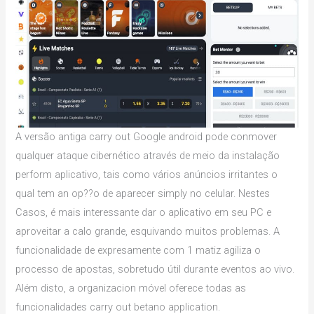
A versão antiga carry out Google android pode conmover
qualquer ataque cibernético através de meio da instalação
perform aplicativo, tais como vários anúncios irritantes o
qual tem an op??o de aparecer simply no celular. Nestes
Casos, é mais interessante dar o aplicativo em seu PC e
aproveitar a calo grande, esquivando muitos problemas. A
funcionalidade de expresamente com 1 matiz agiliza o
processo de apostas, sobretudo útil durante eventos ao vivo.
Além disto, a organizacion móvel oferece todas as
funcionalidades carry out betano application.