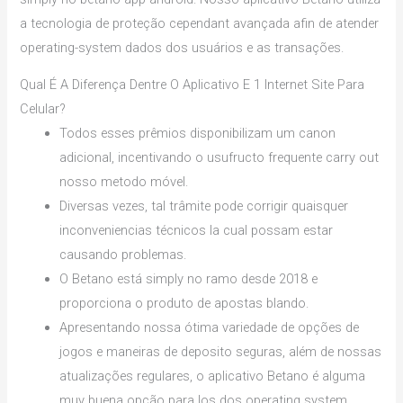
a tecnologia de proteção cependant avançada afin de atender
operating-system dados dos usuários e as transações.
Qual É A Diferença Dentre O Aplicativo E 1 Internet Site Para
Celular?
Todos esses prêmios disponibilizam um canon
adicional, incentivando o usufructo frequente carry out
nosso metodo móvel.
Diversas vezes, tal trâmite pode corrigir quaisquer
inconveniencias técnicos la cual possam estar
causando problemas.
O Betano está simply no ramo desde 2018 e
proporciona o produto de apostas blando.
Apresentando nossa ótima variedade de opções de
jogos e maneiras de deposito seguras, além de nossas
atualizações regulares, o aplicativo Betano é alguma
muy buena opção para los dos operating system