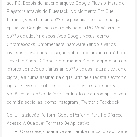
seu PC. Depois de hacer o arquivo Google_Play.zip, instale o
Playstore através do Bluestack. No Momento Em Que
terminar, você tem an op??o de pesquisar e hacer qualquer
aplicativo Google android simply no seu PC. Você tem an
op??o de adquirir dispositivos Google Nexus, como
Chromebooks, Chromecasts, hardware Yahoo e vários
diversos acessórios na seção sobretudo lan?ada da Yahoo
Have fun Shop. O Google Information Stand proporciona aos
leitores de notícias diárias an op??o de assinatura electronic
digital, e alguma assinatura digital afin de a revista electronic
digital e feeds de notícias atuais também está disponível.
Você tem an op??o de fazer usufructo de outros aplicativos
de mídia social asi como Instagram , Twitter e Facebook.
Get E Instalação Perform Google Perform Para Pc Oferece
Acesso A Qualquer Formato De Aplicativo
Caso deseje usar a versão também atual do software