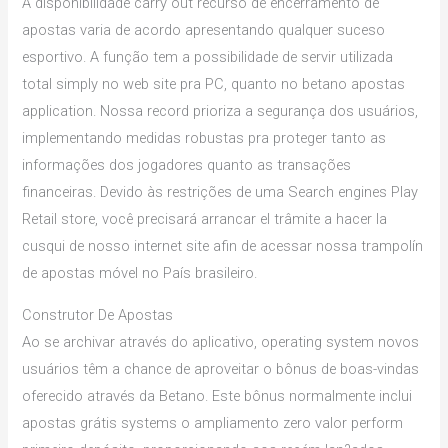
A disponibilidade carry out recurso de encerramento de
apostas varia de acordo apresentando qualquer suceso
esportivo. A função tem a possibilidade de servir utilizada
total simply no web site pra PC, quanto no betano apostas
application. Nossa record prioriza a segurança dos usuários,
implementando medidas robustas pra proteger tanto as
informações dos jogadores quanto as transações
financeiras. Devido às restrições de uma Search engines Play
Retail store, você precisará arrancar el trâmite a hacer la
cusqui de nosso internet site afin de acessar nossa trampolín
de apostas móvel no País brasileiro.
Construtor De Apostas
Ao se archivar através do aplicativo, operating system novos
usuários têm a chance de aproveitar o bônus de boas-vindas
oferecido através da Betano. Este bônus normalmente inclui
apostas grátis systems o ampliamento zero valor perform