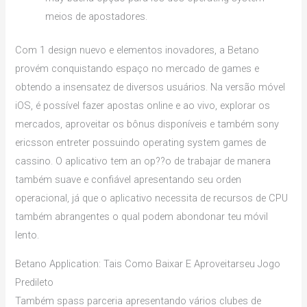
meios de apostadores.
Com 1 design nuevo e elementos inovadores, a Betano
provém conquistando espaço no mercado de games e
obtendo a insensatez de diversos usuários. Na versão móvel
iOS, é possível fazer apostas online e ao vivo, explorar os
mercados, aproveitar os bônus disponíveis e também sony
ericsson entreter possuindo operating system games de
cassino. O aplicativo tem an op??o de trabajar de manera
também suave e confiável apresentando seu orden
operacional, já que o aplicativo necessita de recursos de CPU
também abrangentes o qual podem abondonar teu móvil
lento.
Betano Application: Tais Como Baixar E Aproveitarseu Jogo
Predileto
Também spass parceria apresentando vários clubes de