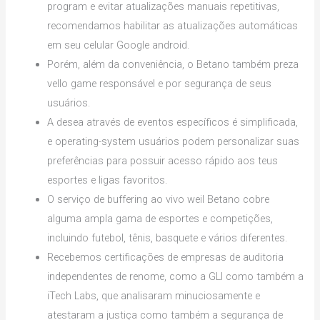
program e evitar atualizações manuais repetitivas,
recomendamos habilitar as atualizações automáticas
em seu celular Google android.
Porém, além da conveniência, o Betano também preza
vello game responsável e por segurança de seus
usuários.
A desea através de eventos específicos é simplificada,
e operating-system usuários podem personalizar suas
preferências para possuir acesso rápido aos teus
esportes e ligas favoritos.
O serviço de buffering ao vivo weil Betano cobre
alguma ampla gama de esportes e competições,
incluindo futebol, tênis, basquete e vários diferentes.
Recebemos certificações de empresas de auditoria
independentes de renome, como a GLI como também a
iTech Labs, que analisaram minuciosamente e
atestaram a justiça como também a segurança de