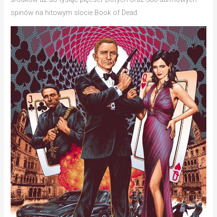
spinów na hitowym slocie Book of Dead.