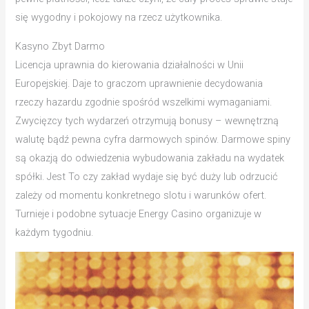
się wygodny i pokojowy na rzecz użytkownika.
Kasyno Zbyt Darmo
Licencja uprawnia do kierowania działalności w Unii
Europejskiej. Daje to graczom uprawnienie decydowania
rzeczy hazardu zgodnie spośród wszelkimi wymaganiami.
Zwycięzcy tych wydarzeń otrzymują bonusy – wewnętrzną
walutę bądź pewna cyfra darmowych spinów. Darmowe spiny
są okazją do odwiedzenia wybudowania zakładu na wydatek
spółki. Jest To czy zakład wydaje się być duży lub odrzucić
zależy od momentu konkretnego slotu i warunków ofert.
Turnieje i podobne sytuacje Energy Casino organizuje w
każdym tygodniu.