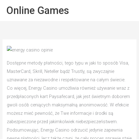
Spring
Hoof
Online Games
naar
de
inhoud
Dostępne metody płatności, tego typu w jaki to sposób Visa,
MasterCard, Skrill, Neteller bądź Trustly, są zwyczajnie
uznawane za niezawodne i respektowane na całym świecie.
Co więcej, Energy Casino umożliwia również używanie wraz z
przedpłaconych kart Paysafecard, jak jest świetnym doborem
gwoli osób ceniących maksymalną anonimowość. W efekcie
możesz mieć pewność, że Twe informacje i środki są
zabezpieczone przed jakimkolwiek niebezpieczeństwem.
Podsumowując, Energy Casino odrzucić jedynie zapewnia
pewne płatności, lecz także czyni, że cały proces sprawie staje