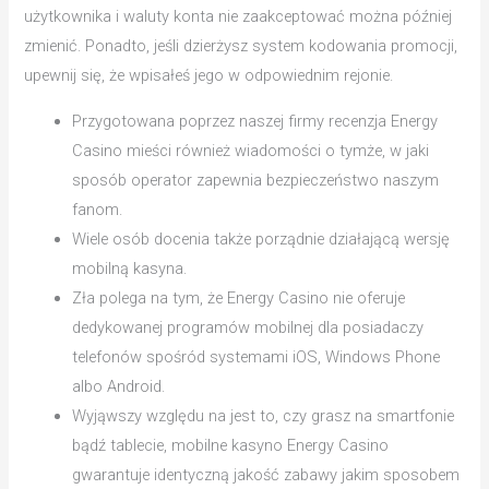
użytkownika i waluty konta nie zaakceptować można później
zmienić. Ponadto, jeśli dzierżysz system kodowania promocji,
upewnij się, że wpisałeś jego w odpowiednim rejonie.
Przygotowana poprzez naszej firmy recenzja Energy
Casino mieści również wiadomości o tymże, w jaki
sposób operator zapewnia bezpieczeństwo naszym
fanom.
Wiele osób docenia także porządnie działającą wersję
mobilną kasyna.
Zła polega na tym, że Energy Casino nie oferuje
dedykowanej programów mobilnej dla posiadaczy
telefonów spośród systemami iOS, Windows Phone
albo Android.
Wyjąwszy względu na jest to, czy grasz na smartfonie
bądź tablecie, mobilne kasyno Energy Casino
gwarantuje identyczną jakość zabawy jakim sposobem