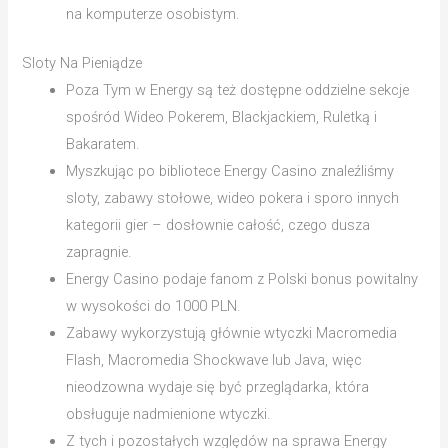
na komputerze osobistym.
Sloty Na Pieniądze
Poza Tym w Energy są też dostępne oddzielne sekcje
spośród Wideo Pokerem, Blackjackiem, Ruletką i
Bakaratem.
Myszkując po bibliotece Energy Casino znaleźliśmy
sloty, zabawy stołowe, wideo pokera i sporo innych
kategorii gier – dosłownie całość, czego dusza
zapragnie.
Energy Casino podaje fanom z Polski bonus powitalny
w wysokości do 1000 PLN.
Zabawy wykorzystują głównie wtyczki Macromedia
Flash, Macromedia Shockwave lub Java, więc
nieodzowna wydaje się być przeglądarka, która
obsługuje nadmienione wtyczki.
Z tych i pozostałych względów na sprawa Energy