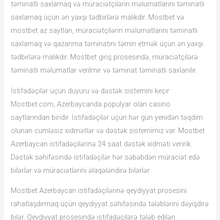
təminatlı saxlamaq və müraciətçilərin məlumatlarını təminatlı
saxlamaq üçün ən yaxşı tədbirlərə malikdir. Mostbet və
mostbet az saytları, müraciətçilərin məlumatlarını təminatlı
saxlamaq və qazanma təminatını təmin etmək üçün ən yaxşı
tədbirlərə malikdir. Mostbet giriş prosesində, müraciətçilərə
təminatlı məlumatlar verilmir və təminat təminatlı saxlanılır.
İstifadəçilər üçün duyuru və dəstək sistemini keçir
Mostbet.com, Azerbaycanda populyar olan casino
saytlarından biridir. İstifadəçilər üçün hər gün yenidən təqdim
olunan cümləsiz xidmətlər və dəstək sistemimiz var. Mostbet
Azerbaycan istifadəçilərinə 24 saat dəstək xidməti veririk.
Dəstək səhifəsində istifadəçilər hər səbəbdən müraciət edə
bilərlər və müraciətlərini əlaqələndirə bilərlər.
Mostbet Azerbaycan istifadəçilərinə qeydiyyat prosesini
rahatlaşdırmaq üçün qeydiyyat səhifəsində tələblərini dəyişdirə
bilər. Qeydiyyat prosesində istifadəçilərə tələb edilən