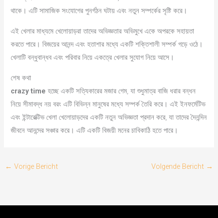
থাকে। এটি সামাজিক সংযোগের পুনর্গঠন ঘটায় এবং নতুন সম্পর্কের সৃষ্টি করে।
এই খেলার মাধ্যমে খেলোয়াড়রা তাদের অভিজ্ঞতার অভিমুখে একে অপরকে সহায়তা
করতে পারে। বিজয়ের আনন্দ এবং হতাশার মধ্যে একটি শক্তিশালী সম্পর্ক গড়ে ওঠে।
খেলাটি বন্ধুবান্ধব এবং পরিবার নিয়ে একত্রে খেলার সুযোগ নিয়ে আসে।
শেষ কথা
crazy time
হচ্ছে একটি সত্যিকারের মজার গেম, যা শুধুমাত্র বাজি ধরার বন্ধন
নিয়ে সীমাবদ্ধ নয় বরং এটি বিভিন্ন মানুষের মধ্যে সম্পর্ক তৈরি করে। এই ইনফর্মেটিভ
এবং ইন্টারেক্টিভ খেলা খেলোয়াড়দের একটি নতুন অভিজ্ঞতা প্রদান করে, যা তাদের দৈনন্দিন
জীবনে আনন্দের সঞ্চার করে। এটি একটি বিজয়ী মনের চাবিকাঠি হতে পারে।
←
Vorige Bericht
Volgende Bericht
→