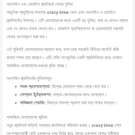
অনলাইন এবং মোবাইল প্ল্যাটফর্মে খেলার সুবিধা
আধুনিক প্রযুক্তির সাফল্যে
crazy time
খেলা এখন অনলাইন ও মোবাইল
প্ল্যাটফর্মেও উপলব্ধ। এটি খেলোয়াড়দের জন্য একটি বড় সুবিধা, যারা যে কোনও স্থানে
এবং যে কোনও সময়ে খেলতে চান। মোবাইল অ্যাপ্লিকেশন বা ওয়েবসাইটে সরাসরি
খেলায় অংশগ্রহণ করা যায়।
এই সুবিধাই খেলোয়াড়দের স্বাঘাত করে, ফলে তারা সহজেই বিভিন্ন মার্কেটে বাজি
রাখতে সক্ষম হয়ে যাচ্ছেন। এটি গেমিং সংস্কৃতির একটি প্রতিনিধিত্ব করে, যেখানে
সামাজিক যোগাযোগের গুরুত্ব বৃদ্ধি পাচ্ছে।
অনলাইন প্ল্যাটফর্মের সুবিধাসমূহ
সহজ প্রবেশযোগ্যতা:
বিশ্বের যেকোনো স্থান থেকে খেলা যায়।
সোশ্যাল ইন্টের‍্যাকশন:
বাস্তব খেলোয়াড়দের সাথে যোগাযোগ।
অভিজ্ঞতা শেয়ারিং:
বিজয়ের সাফল্য প্রকাশ করা যায় পক্ষের মাধ্যমে।
সামাজিক যোগাযোগের ভূমিকা
নতুন প্ল্যাটফর্ম সত্যিই সমাজের মানসিকতা পরিবর্তন করছে।
crazy time
গেমে
অংশগ্রহণকারী কেউ একজনের ওপর নির্ভর করে, তাদের একসাথে খেলার অঙ্গীকার