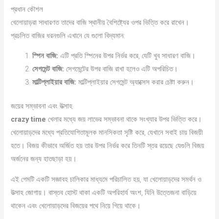
প্রধান কৌশল
খেলোয়াড়রা সাধারণত তাদের বাজি স্থানীয় বৈশিষ্ট্যের ওপর ভিত্তি করে রাখেন।
প্রচলিত বাজির ধরনগুলি এখানে যে গুলো বিদ্যমান:
স্পিন বাজি:
এটি প্রতি স্পিনের উপর নির্ভর করে, যেটি খুব সাধারণ বাজি।
সেগমেন্ট বাজি:
সেগমেন্টের উপর বাজি রাখা হলেও এটি অপরিচিত।
মাল্টিপ্লাইয়ার বাজি:
মাল্টিপ্লাইয়ার সেগমেন্ট অ্যাক্সেস করার চেষ্টা করুন।
জয়ের সম্ভাবনা এবং উত্সাহ
crazy time
খেলার মধ্যে জয় লাভের সম্ভাবনা থাকে সংখ্যার উপর ভিত্তি করে।
খেলোয়াড়দের মধ্যে প্রতিযোগিতামূলক মানসিকতা সৃষ্টি করে, যেখানে সবাই চায় বিজয়ী
হতে। বিজয় কীভাবে অর্জিত হয় তার উপর নির্ভর করে তিনটি স্তর রয়েছে যেগুলি বিজয়
অর্জনের জন্য হাতছাড়া হয়।
এই গেমটি একটি সজ্ঞাবহ চালিকার মাধ্যমে পরিচালিত হয়, যা খেলোয়াড়দের সমর্থন ও
উত্সাহ জোগায়। বাস্তব হোস্ট থাকা একটি অপরিহার্য অংশ, যিনি উত্তেজনা বাড়িয়ে
থাকেন এবং খেলোয়াড়দের বিজয়ের পথে নিয়ে গিয়ে থাকে।