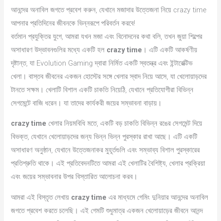
আনন্দের অনাবিল জগতে প্রবেশ করুন, যেখানে মজাদার উত্তেজনা নিয়ে crazy time
আপনার প্রতিদিনের জীবনকে ভিন্নরূপে পরিবর্তন করবে!
বর্তমান প্রযুক্তির যুগে, আমরা যখন মজা এবং বিনোদনের কথা বলি, তখন জুয়া শিল্পের
অসাধারণ উদ্ভাবনগুলির মধ্যে একটি হল
crazy time
। এটি একটি আকর্ষণীয়
দৃষ্টান্ত, যা Evolution Gaming দ্বারা নির্মিত একটি স্বতন্ত্র এবং ইন্টারেক্টিভ
খেলা। বাস্তব জীবনের একজন হোস্টের সঙ্গে খেলার স্বাদ নিয়ে আসে, যা খেলোয়াড়দের
টানতে সক্ষম। খেলাটি বিশাল একটি চাকতি নিয়েঠি, যেখানে প্রতিযোগীরা বিভিন্ন
সেগমেন্টে বাজি ধরেন। যা তাদের কার্যকরী জয়ের সম্ভাবনা বাড়ায়।
crazy time
খেলার নিয়মবিধি মতে, একটি বড় চাকতি বিভিন্ন রঙের সেগমেন্ট দিয়ে
বিভক্ত, যেখানে খেলোয়াড়দের জন্য ভিন্ন ভিন্ন পুরস্কার রাখা আছে। এটি একটি
অসাধারণ অনুষ্ঠান, যেখানে উত্তেজনাকর মুহূর্তগুলি এবং সম্ভাব্য বিশাল পুরস্কারের
প্রতিশ্রুতি থাকে। এই প্রতিবেদনটিতে আমরা এই খেলাটির বৈশিষ্ট্য, খেলার প্রক্রিয়া
এবং জয়ের সম্ভাবনার উপর বিস্তারিত আলোচনা করব।
আমরা এই বিস্তৃত লেখায়
crazy time
এর মাধ্যমে গেমিং দুনিয়ার আনন্দের অনাবিল
জগতে প্রবেশ করতে চলেছি। এই গেমটি শুধুমাত্র একজন খেলোয়াড়ের জীবনে আনন্দ