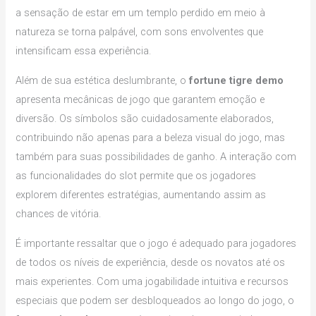
a sensação de estar em um templo perdido em meio à
natureza se torna palpável, com sons envolventes que
intensificam essa experiência.
Além de sua estética deslumbrante, o
fortune tigre demo
apresenta mecânicas de jogo que garantem emoção e
diversão. Os símbolos são cuidadosamente elaborados,
contribuindo não apenas para a beleza visual do jogo, mas
também para suas possibilidades de ganho. A interação com
as funcionalidades do slot permite que os jogadores
explorem diferentes estratégias, aumentando assim as
chances de vitória.
É importante ressaltar que o jogo é adequado para jogadores
de todos os níveis de experiência, desde os novatos até os
mais experientes. Com uma jogabilidade intuitiva e recursos
especiais que podem ser desbloqueados ao longo do jogo, o