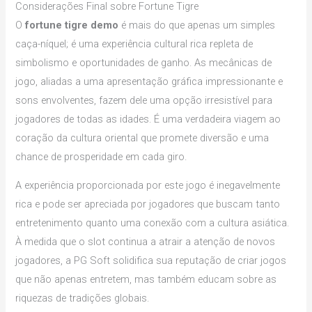
Considerações Final sobre Fortune Tigre
O
fortune tigre demo
é mais do que apenas um simples
caça-níquel; é uma experiência cultural rica repleta de
simbolismo e oportunidades de ganho. As mecânicas de
jogo, aliadas a uma apresentação gráfica impressionante e
sons envolventes, fazem dele uma opção irresistível para
jogadores de todas as idades. É uma verdadeira viagem ao
coração da cultura oriental que promete diversão e uma
chance de prosperidade em cada giro.
A experiência proporcionada por este jogo é inegavelmente
rica e pode ser apreciada por jogadores que buscam tanto
entretenimento quanto uma conexão com a cultura asiática.
À medida que o slot continua a atrair a atenção de novos
jogadores, a PG Soft solidifica sua reputação de criar jogos
que não apenas entretem, mas também educam sobre as
riquezas de tradições globais.