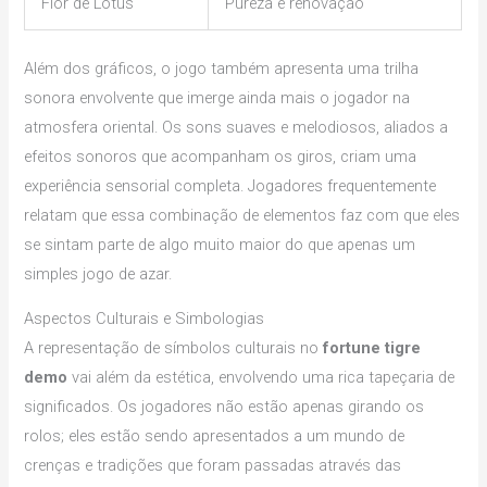
Flor de Lótus
Pureza e renovação
Além dos gráficos, o jogo também apresenta uma trilha
sonora envolvente que imerge ainda mais o jogador na
atmosfera oriental. Os sons suaves e melodiosos, aliados a
efeitos sonoros que acompanham os giros, criam uma
experiência sensorial completa. Jogadores frequentemente
relatam que essa combinação de elementos faz com que eles
se sintam parte de algo muito maior do que apenas um
simples jogo de azar.
Aspectos Culturais e Simbologias
A representação de símbolos culturais no
fortune tigre
demo
vai além da estética, envolvendo uma rica tapeçaria de
significados. Os jogadores não estão apenas girando os
rolos; eles estão sendo apresentados a um mundo de
crenças e tradições que foram passadas através das