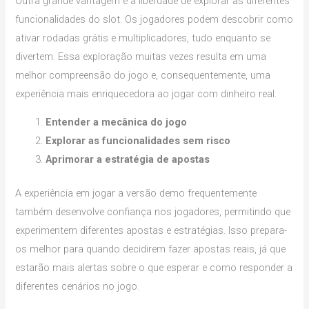
Outra grande vantagem é a liberdade de explorar as diferentes
funcionalidades do slot. Os jogadores podem descobrir como
ativar rodadas grátis e multiplicadores, tudo enquanto se
divertem. Essa exploração muitas vezes resulta em uma
melhor compreensão do jogo e, consequentemente, uma
experiência mais enriquecedora ao jogar com dinheiro real.
Entender a mecânica do jogo
Explorar as funcionalidades sem risco
Aprimorar a estratégia de apostas
A experiência em jogar a versão demo frequentemente
também desenvolve confiança nos jogadores, permitindo que
experimentem diferentes apostas e estratégias. Isso prepara-
os melhor para quando decidirem fazer apostas reais, já que
estarão mais alertas sobre o que esperar e como responder a
diferentes cenários no jogo.