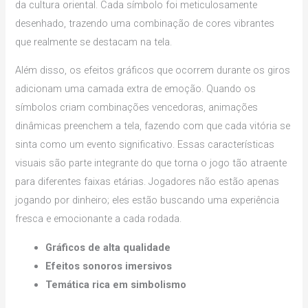
da cultura oriental. Cada símbolo foi meticulosamente
desenhado, trazendo uma combinação de cores vibrantes
que realmente se destacam na tela.
Além disso, os efeitos gráficos que ocorrem durante os giros
adicionam uma camada extra de emoção. Quando os
símbolos criam combinações vencedoras, animações
dinâmicas preenchem a tela, fazendo com que cada vitória se
sinta como um evento significativo. Essas características
visuais são parte integrante do que torna o jogo tão atraente
para diferentes faixas etárias. Jogadores não estão apenas
jogando por dinheiro; eles estão buscando uma experiência
fresca e emocionante a cada rodada.
Gráficos de alta qualidade
Efeitos sonoros imersivos
Temática rica em simbolismo