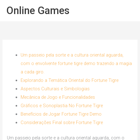
Spring
Hoof
Online Games
naar
de
inhoud
Um passeio pela sorte e a cultura oriental aguarda,
com o envolvente fortune tigre demo trazendo a magia
a cada giro.
Explorando a Temática Oriental do Fortune Tigre
Aspectos Culturais e Simbologias
Mecânica de Jogo e Funcionalidades
Gráficos e Sonoplastia No Fortune Tigre
Benefícios de Jogar Fortune Tigre Demo
Considerações Final sobre Fortune Tigre
Um passeio pela sorte e a cultura oriental aguarda, com o