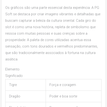
Os gráficos são uma parte essencial desta experiência. A PG
Soft se destaca por criar imagens vibrantes e detalhadas que
buscam capturar a beleza da cultura oriental. Cada giro do
slot é como uma nova história, repleta de simbolismo que
ressoa com muitas pessoas e suas crenças sobre a
prosperidade. A paleta de cores utilizadas acentua essa
sensação, com tons dourados e vermelhos predominantes,
que são tradicionalmente associados à fortuna na cultura
asiática.
Elemento
Significado
Tigre
Força e coragem
Dragão
Poder e boa sorte