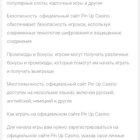
популярные слоты, карточные игры и другие.
Безопасность: официальный сайт Pin Up Casino
обеспечивает безопасность игроков, используя
современные технологии шифрования и защищенные
соединения.
Промокоды и бонусы: игроки могут получать различные
бонусы и промокоды, которые помогут им начать играть
и получать выигрыши.
Многоязычность: официальный сайт Pin Up Casino
доступен на нескольких языках, включая русский,
английский, немецкий и другие.
Как играть на официальном сайте Pin Up Casino:
Для начала игры вам нужно зарегистрироваться на
официальном сайте Pin Up Casino, указав свои личные