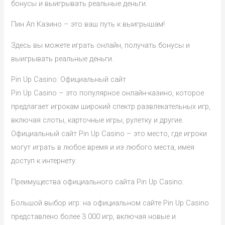
бонусы и выигрывать реальные деньги.
Пин Ап Казино – это ваш путь к выигрышам!
Здесь вы можете играть онлайн, получать бонусы и
выигрывать реальные деньги.
Pin Up Casino: Официальный сайт
Pin Up Casino – это популярное онлайн-казино, которое
предлагает игрокам широкий спектр развлекательных игр,
включая слоты, карточные игры, рулетку и другие.
Официальный сайт Pin Up Casino – это место, где игроки
могут играть в любое время и из любого места, имея
доступ к интернету.
Преимущества официального сайта Pin Up Casino:
Большой выбор игр: на официальном сайте Pin Up Casino
представлено более 3 000 игр, включая новые и