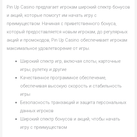
Pin Up Casino предлагает игрокам широкий спектр бонусов
и акций, которые помогут им начать игру с
преимуществом. Начиная с приветственного бонуса,
который предоставляется новым игрокам, до регулярных
акций и промокодов, Pin Up Casino обеспечивает игрокам
максимальное удовлетворение от игры.
Широкий спектр игр, включая слоты, карточные
игры, рулетку и другие
Качественное программное обеспечение,
обеспечивая высокую скорость и стабильность
игры
Безопасность транзакций и защита персональных
данных игроков
Широкий спектр бонусов и акций, чтобы начать
игру с преимуществом