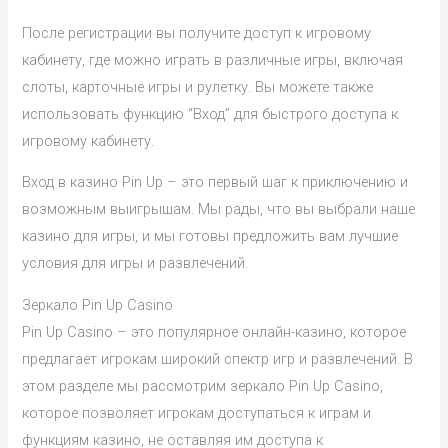
После регистрации вы получите доступ к игровому
кабинету, где можно играть в различные игры, включая
слоты, карточные игры и рулетку. Вы можете также
использовать функцию “Вход” для быстрого доступа к
игровому кабинету.
Вход в казино Pin Up – это первый шаг к приключению и
возможным выигрышам. Мы рады, что вы выбрали наше
казино для игры, и мы готовы предложить вам лучшие
условия для игры и развлечений.
Зеркало Pin Up Casino
Pin Up Casino – это популярное онлайн-казино, которое
предлагает игрокам широкий спектр игр и развлечений. В
этом разделе мы рассмотрим зеркало Pin Up Casino,
которое позволяет игрокам доступаться к играм и
функциям казино, не оставляя им доступа к