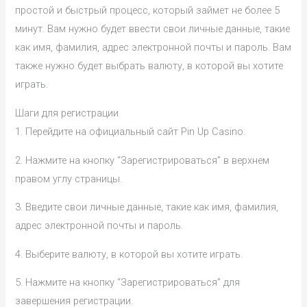
простой и быстрый процесс, который займет не более 5
минут. Вам нужно будет ввести свои личные данные, такие
как имя, фамилия, адрес электронной почты и пароль. Вам
также нужно будет выбрать валюту, в которой вы хотите
играть.
Шаги для регистрации
1. Перейдите на официальный сайт Pin Up Casino.
2. Нажмите на кнопку “Зарегистрироваться” в верхнем
правом углу страницы.
3. Введите свои личные данные, такие как имя, фамилия,
адрес электронной почты и пароль.
4. Выберите валюту, в которой вы хотите играть.
5. Нажмите на кнопку “Зарегистрироваться” для
завершения регистрации.