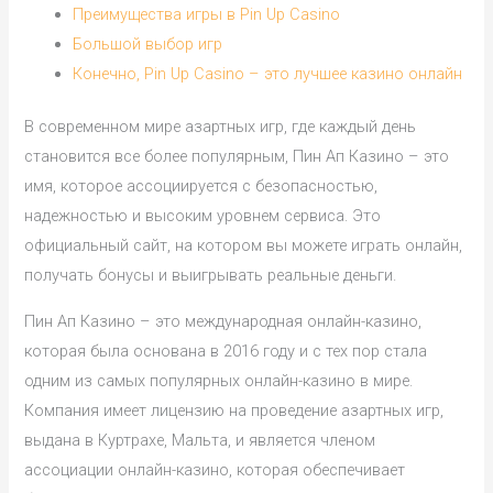
Преимущества игры в Pin Up Casino
Большой выбор игр
Конечно, Pin Up Casino – это лучшее казино онлайн
В современном мире азартных игр, где каждый день
становится все более популярным, Пин Ап Казино – это
имя, которое ассоциируется с безопасностью,
надежностью и высоким уровнем сервиса. Это
официальный сайт, на котором вы можете играть онлайн,
получать бонусы и выигрывать реальные деньги.
Пин Ап Казино – это международная онлайн-казино,
которая была основана в 2016 году и с тех пор стала
одним из самых популярных онлайн-казино в мире.
Компания имеет лицензию на проведение азартных игр,
выдана в Куртрахе, Мальта, и является членом
ассоциации онлайн-казино, которая обеспечивает