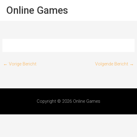
Spring
Hoof
Online Games
naar
de
inhoud
←
Vorige Bericht
Volgende Bericht
→
Copyright © 2026
Online Games